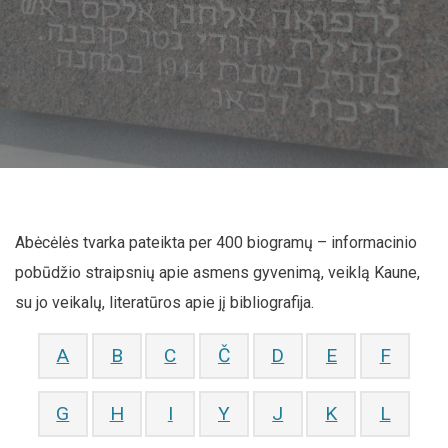
Abėcėlės tvarka pateikta per 400 biogramų – informacinio
pobūdžio straipsnių apie asmens gyvenimą, veiklą Kaune,
su jo veikalų, literatūros apie jį bibliografija.
A
B
C
Č
D
E
F
G
H
I
Y
J
K
L