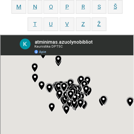
M
N
O
P
R
S
Š
T
U
V
Z
Ž