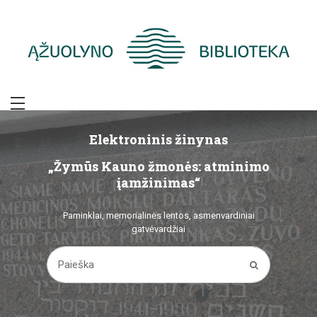
Skip
to
content
Žymūs Kauno
žmonės: atminimo
Elektroninis žinynas
Elektroninis žinynas
„Žymūs Kauno žmonės: atminimo
„Žymūs Kauno žmonės: atminimo
įamžinimas
įamžinimas“
įamžinimas“
Paminklai, memorialinės lentos, asmenvardiniai
Paminklai, memorialinės lentos, asmenvardiniai
gatvėvardžiai
gatvėvardžiai