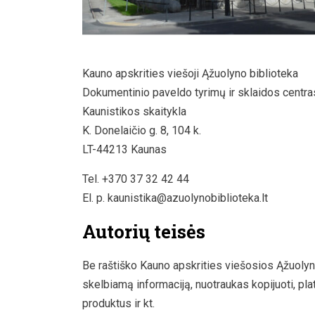
Kauno apskrities viešoji Ąžuolyno biblioteka
Dokumentinio paveldo tyrimų ir sklaidos centra
Kaunistikos skaitykla
K. Donelaičio g. 8, 104 k.
LT-44213 Kaunas
Tel. +370 37 32 42 44
El. p. kaunistika@azuolynobiblioteka.lt
Autorių teisės
Be raštiško Kauno apskrities viešosios Ąžuolyn
skelbiamą informaciją, nuotraukas kopijuoti, plati
produktus ir kt.