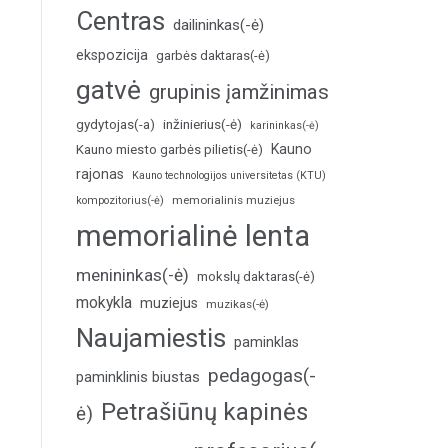
Centras
dailininkas(-ė)
ekspozicija
garbės daktaras(-ė)
gatvė
grupinis įamžinimas
inžinierius(-ė)
gydytojas(-a)
karininkas(-ė)
Kauno
Kauno miesto garbės pilietis(-ė)
rajonas
Kauno technologijos universitetas (KTU)
memorialinis muziejus
kompozitorius(-ė)
memorialinė lenta
menininkas(-ė)
mokslų daktaras(-ė)
mokykla
muziejus
muzikas(-ė)
Naujamiestis
paminklas
pedagogas(-
paminklinis biustas
Petrašiūnų kapinės
ė)