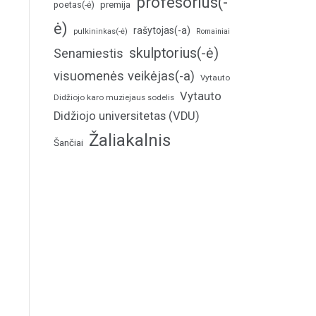
profesorius(-
poetas(-ė)
premija
ė)
rašytojas(-a)
pulkininkas(-ė)
Romainiai
skulptorius(-ė)
Senamiestis
visuomenės veikėjas(-a)
Vytauto
Vytauto
Didžiojo karo muziejaus sodelis
Didžiojo universitetas (VDU)
Žaliakalnis
Šančiai