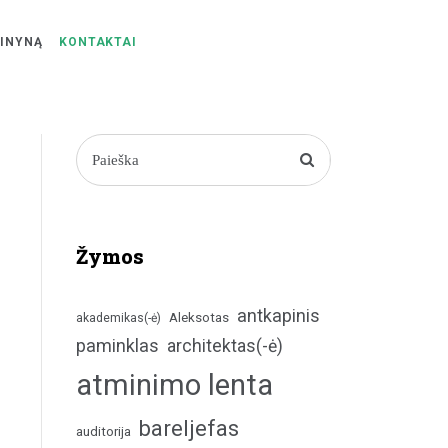
ŽINYNĄ
KONTAKTAI
Žymos
antkapinis
Aleksotas
akademikas(-ė)
paminklas
architektas(-ė)
atminimo lenta
bareljefas
auditorija