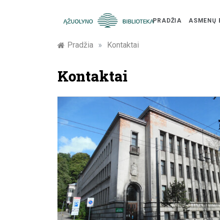
PRADŽIA
ASMENŲ 
Skip
Žymūs
Pradžia
»
Kontaktai
to
content
Kauno
Kontaktai
žmonės:
atminimo
įamžinimas