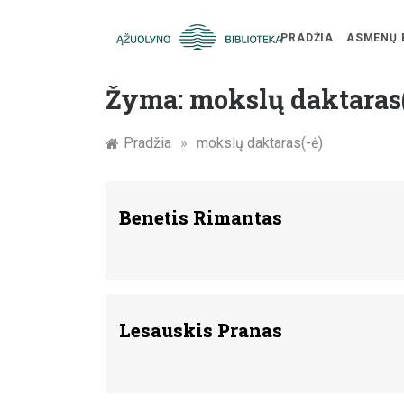
PRADŽIA
ASMENŲ 
Skip
Žymūs
to
Žyma:
mokslų daktaras(
content
Kauno
Pradžia
»
mokslų daktaras(-ė)
žmonės:
atminimo
Benetis Rimantas
įamžinimas
Lesauskis Pranas