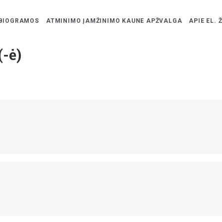
BIOGRAMOS
ATMINIMO ĮAMŽINIMO KAUNE APŽVALGA
APIE EL. 
-ė)