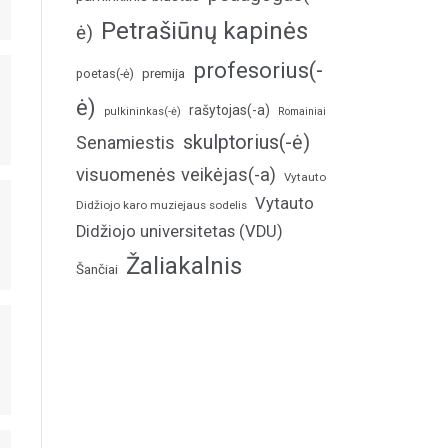
Petrašiūnų kapinės
ė)
profesorius(-
poetas(-ė)
premija
ė)
rašytojas(-a)
pulkininkas(-ė)
Romainiai
skulptorius(-ė)
Senamiestis
visuomenės veikėjas(-a)
Vytauto
Vytauto
Didžiojo karo muziejaus sodelis
Didžiojo universitetas (VDU)
Žaliakalnis
Šančiai