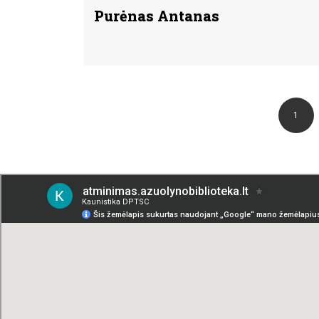
Purėnas Antanas
1