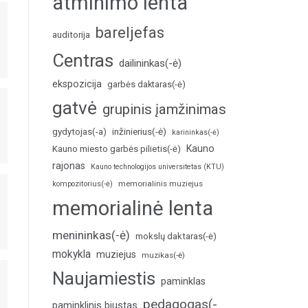
atminimo lenta
bareljefas
auditorija
Centras
dailininkas(-ė)
ekspozicija
garbės daktaras(-ė)
gatvė
grupinis įamžinimas
inžinierius(-ė)
gydytojas(-a)
karininkas(-ė)
Kauno
Kauno miesto garbės pilietis(-ė)
rajonas
Kauno technologijos universitetas (KTU)
memorialinis muziejus
kompozitorius(-ė)
memorialinė lenta
menininkas(-ė)
mokslų daktaras(-ė)
mokykla
muziejus
muzikas(-ė)
Naujamiestis
paminklas
pedagogas(-
paminklinis biustas