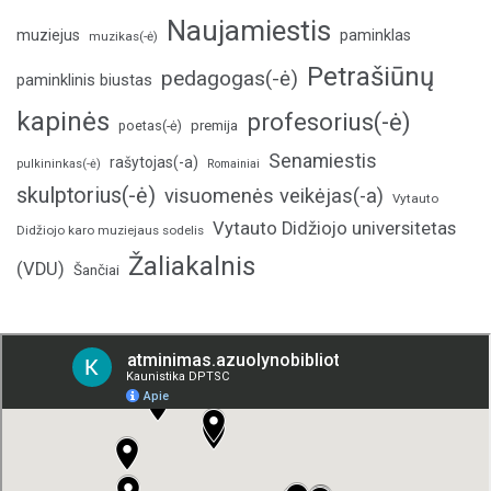
Naujamiestis
muziejus
paminklas
muzikas(-ė)
Petrašiūnų
pedagogas(-ė)
paminklinis biustas
kapinės
profesorius(-ė)
poetas(-ė)
premija
Senamiestis
rašytojas(-a)
pulkininkas(-ė)
Romainiai
skulptorius(-ė)
visuomenės veikėjas(-a)
Vytauto
Vytauto Didžiojo universitetas
Didžiojo karo muziejaus sodelis
Žaliakalnis
(VDU)
Šančiai