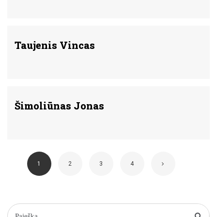
Taujenis Vincas
Šimoliūnas Jonas
1
2
3
4