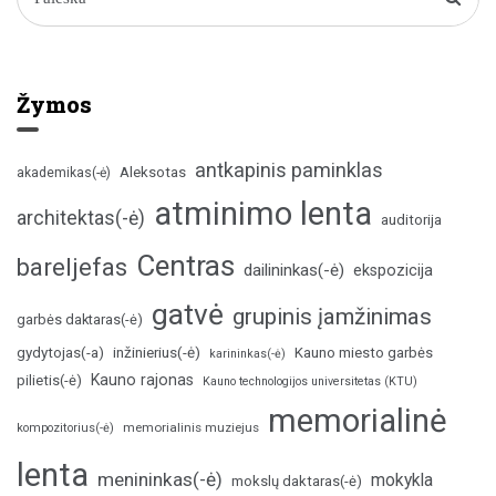
Žymos
antkapinis paminklas
Aleksotas
akademikas(-ė)
atminimo lenta
architektas(-ė)
auditorija
Centras
bareljefas
dailininkas(-ė)
ekspozicija
gatvė
grupinis įamžinimas
garbės daktaras(-ė)
inžinierius(-ė)
gydytojas(-a)
Kauno miesto garbės
karininkas(-ė)
Kauno rajonas
pilietis(-ė)
Kauno technologijos universitetas (KTU)
memorialinė
memorialinis muziejus
kompozitorius(-ė)
lenta
menininkas(-ė)
mokykla
mokslų daktaras(-ė)