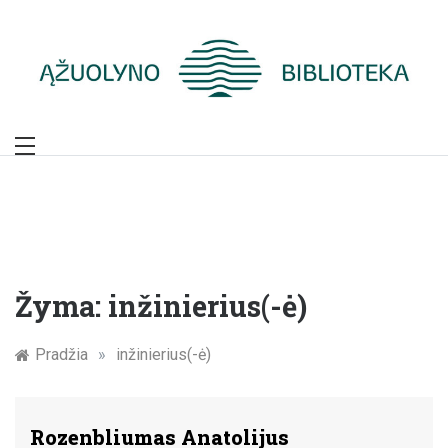
Skip
to
content
Žymūs Kauno
žmonės: atminimo
įamžinimas
Žyma:
inžinierius(-ė)
Pradžia
»
inžinierius(-ė)
Rozenbliumas Anatolijus