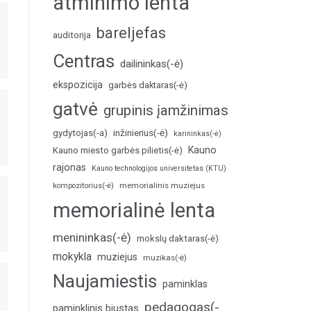
atminimo lenta
bareljefas
auditorija
Centras
dailininkas(-ė)
ekspozicija
garbės daktaras(-ė)
gatvė
grupinis įamžinimas
inžinierius(-ė)
gydytojas(-a)
karininkas(-ė)
Kauno
Kauno miesto garbės pilietis(-ė)
rajonas
Kauno technologijos universitetas (KTU)
memorialinis muziejus
kompozitorius(-ė)
memorialinė lenta
menininkas(-ė)
mokslų daktaras(-ė)
mokykla
muziejus
muzikas(-ė)
Naujamiestis
paminklas
pedagogas(-
paminklinis biustas