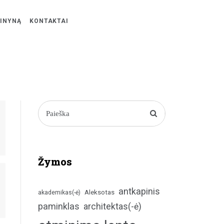
ŽINYNĄ
KONTAKTAI
Žymos
antkapinis
Aleksotas
akademikas(-ė)
paminklas
architektas(-ė)