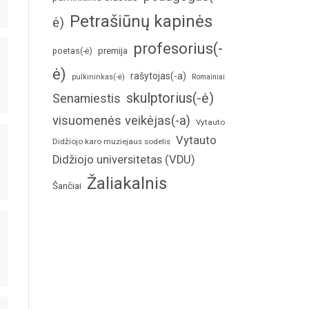
Petrašiūnų kapinės
ė)
profesorius(-
poetas(-ė)
premija
ė)
rašytojas(-a)
pulkininkas(-ė)
Romainiai
skulptorius(-ė)
Senamiestis
visuomenės veikėjas(-a)
Vytauto
Vytauto
Didžiojo karo muziejaus sodelis
Didžiojo universitetas (VDU)
Žaliakalnis
Šančiai