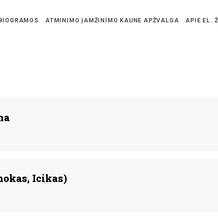
BIOGRAMOS
ATMINIMO ĮAMŽINIMO KAUNE APŽVALGA
APIE EL. 
na
hokas, Icikas)