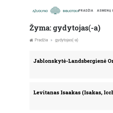
PRADŽIA
ASMENŲ 
Skip
Žymūs
to
Žyma:
gydytojas(-a)
content
Kauno
Pradžia
»
gydytojas(-a)
žmonės:
atminimo
Jablonskytė-Landsbergienė O
įamžinimas
Levitanas Isaakas (Isakas, Icc