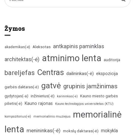
Žymos
antkapinis paminklas
Aleksotas
akademikas(-ė)
atminimo lenta
architektas(-ė)
auditorija
Centras
bareljefas
dailininkas(-ė)
ekspozicija
gatvė
grupinis įamžinimas
garbės daktaras(-ė)
inžinierius(-ė)
gydytojas(-a)
Kauno miesto garbės
karininkas(-ė)
Kauno rajonas
pilietis(-ė)
Kauno technologijos universitetas (KTU)
memorialinė
memorialinis muziejus
kompozitorius(-ė)
lenta
menininkas(-ė)
mokykla
mokslų daktaras(-ė)