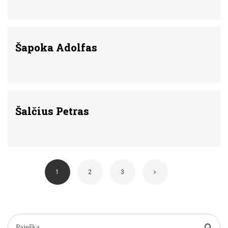
Šapoka Adolfas
Šalčius Petras
1
2
3