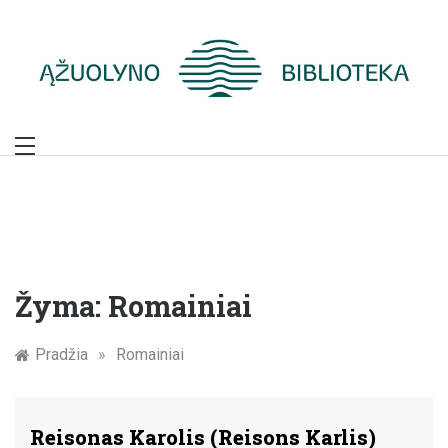
Skip
to
content
Žymūs Kauno
žmonės: atminimo
įamžinimas
Žyma:
Romainiai
Pradžia
»
Romainiai
Reisonas Karolis (Reisons Karlis)