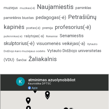
Naujamiestis
muziejus
paminklas
muzikas(-ė)
Petrašiūnų
pedagogas(-ė)
paminklinis biustas
kapinės
profesorius(-ė)
poetas(-ė)
premija
Senamiestis
rašytojas(-a)
pulkininkas(-ė)
Romainiai
skulptorius(-ė)
visuomenės veikėjas(-a)
Vytauto
Vytauto Didžiojo universitetas
Didžiojo karo muziejaus sodelis
Žaliakalnis
(VDU)
Šančiai