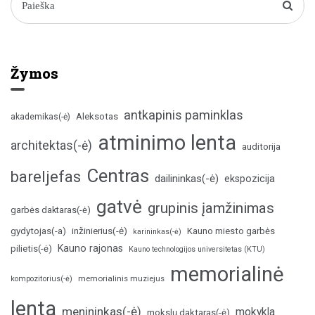
Žymos
antkapinis paminklas
Aleksotas
akademikas(-ė)
atminimo lenta
architektas(-ė)
auditorija
Centras
bareljefas
dailininkas(-ė)
ekspozicija
gatvė
grupinis įamžinimas
garbės daktaras(-ė)
inžinierius(-ė)
gydytojas(-a)
Kauno miesto garbės
karininkas(-ė)
Kauno rajonas
pilietis(-ė)
Kauno technologijos universitetas (KTU)
memorialinė
memorialinis muziejus
kompozitorius(-ė)
lenta
menininkas(-ė)
mokykla
mokslų daktaras(-ė)