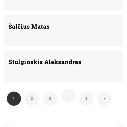
Šalčius Matas
Stulginskis Aleksandras
1
2
3
…
5