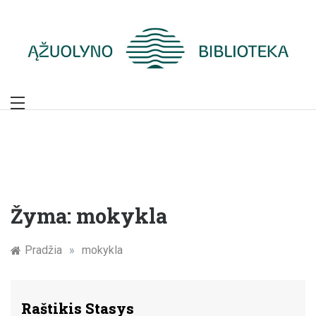
Skip
to
content
Žymūs Kauno
žmonės: atminimo
įamžinimas
Žyma:
mokykla
Pradžia
»
mokykla
Raštikis Stasys