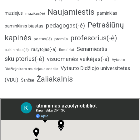
Naujamiestis
muziejus
paminklas
muzikas(-ė)
Petrašiūnų
pedagogas(-ė)
paminklinis biustas
kapinės
profesorius(-ė)
poetas(-ė)
premija
Senamiestis
rašytojas(-a)
pulkininkas(-ė)
Romainiai
skulptorius(-ė)
visuomenės veikėjas(-a)
Vytauto
Vytauto Didžiojo universitetas
Didžiojo karo muziejaus sodelis
Žaliakalnis
(VDU)
Šančiai