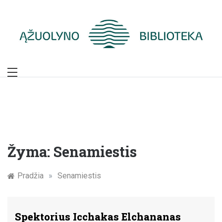
Skip
to
content
Žymūs Kauno
žmonės: atminimo
įamžinimas
Žyma:
Senamiestis
Pradžia
»
Senamiestis
Spektorius Icchakas Elchananas