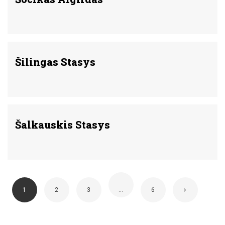
Šilingas Stasys
Šalkauskis Stasys
1
2
3
…
6