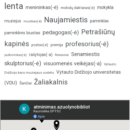
lenta
menininkas(-ė)
mokykla
mokslų daktaras(-ė)
Naujamiestis
muziejus
paminklas
muzikas(-ė)
Petrašiūnų
pedagogas(-ė)
paminklinis biustas
kapinės
profesorius(-ė)
poetas(-ė)
premija
Senamiestis
rašytojas(-a)
pulkininkas(-ė)
Romainiai
skulptorius(-ė)
visuomenės veikėjas(-a)
Vytauto
Vytauto Didžiojo universitetas
Didžiojo karo muziejaus sodelis
Žaliakalnis
(VDU)
Šančiai