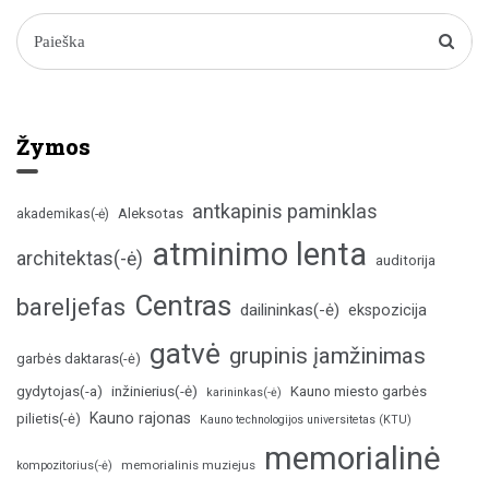
Žymos
antkapinis paminklas
Aleksotas
akademikas(-ė)
atminimo lenta
architektas(-ė)
auditorija
Centras
bareljefas
dailininkas(-ė)
ekspozicija
gatvė
grupinis įamžinimas
garbės daktaras(-ė)
inžinierius(-ė)
gydytojas(-a)
Kauno miesto garbės
karininkas(-ė)
Kauno rajonas
pilietis(-ė)
Kauno technologijos universitetas (KTU)
memorialinė
memorialinis muziejus
kompozitorius(-ė)