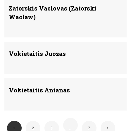
Zatorskis Vaclovas (Zatorski
Waclaw)
Vokietaitis Juozas
Vokietaitis Antanas
1
2
3
…
7