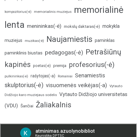
memorialinė
memorialinis muziejus
kompozitorius(-ė)
lenta
menininkas(-ė)
mokykla
mokslų daktaras(-ė)
Naujamiestis
muziejus
paminklas
muzikas(-ė)
Petrašiūnų
pedagogas(-ė)
paminklinis biustas
kapinės
profesorius(-ė)
poetas(-ė)
premija
Senamiestis
rašytojas(-a)
pulkininkas(-ė)
Romainiai
skulptorius(-ė)
visuomenės veikėjas(-a)
Vytauto
Vytauto Didžiojo universitetas
Didžiojo karo muziejaus sodelis
Žaliakalnis
(VDU)
Šančiai