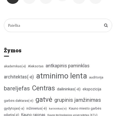
Žymos
antkapinis paminklas
Aleksotas
akademikas(-ė)
atminimo lenta
architektas(-ė)
auditorija
Centras
bareljefas
dailininkas(-ė)
ekspozicija
gatvė
grupinis įamžinimas
garbės daktaras(-ė)
inžinierius(-ė)
gydytojas(-a)
Kauno miesto garbės
karininkas(-ė)
Kauno rajonas
pilietis(-ė)
Kauno technologijos universitetas (KTU)