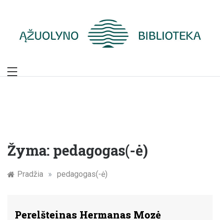
Skip
to
content
Žymūs Kauno
žmonės: atminimo
įamžinimas
Žyma:
pedagogas(-ė)
Pradžia
»
pedagogas(-ė)
Perelšteinas Hermanas Mozė