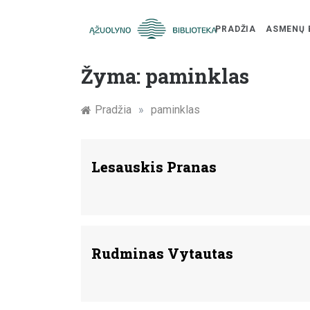
PRADŽIA
ASMENŲ 
Skip
Žymūs
to
Žyma:
paminklas
content
Kauno
Pradžia
»
paminklas
žmonės:
atminimo
Lesauskis Pranas
įamžinimas
Rudminas Vytautas