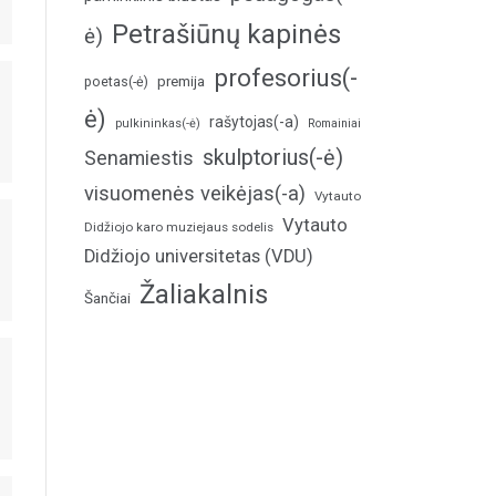
Petrašiūnų kapinės
ė)
profesorius(-
poetas(-ė)
premija
ė)
rašytojas(-a)
pulkininkas(-ė)
Romainiai
skulptorius(-ė)
Senamiestis
visuomenės veikėjas(-a)
Vytauto
Vytauto
Didžiojo karo muziejaus sodelis
Didžiojo universitetas (VDU)
Žaliakalnis
Šančiai