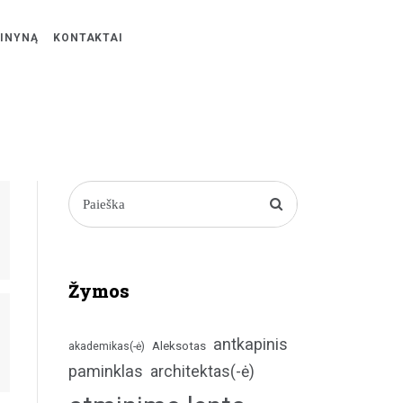
ŽINYNĄ
KONTAKTAI
Žymos
antkapinis
Aleksotas
akademikas(-ė)
paminklas
architektas(-ė)