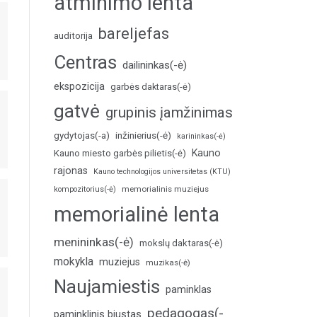
atminimo lenta
bareljefas
auditorija
Centras
dailininkas(-ė)
ekspozicija
garbės daktaras(-ė)
gatvė
grupinis įamžinimas
inžinierius(-ė)
gydytojas(-a)
karininkas(-ė)
Kauno
Kauno miesto garbės pilietis(-ė)
rajonas
Kauno technologijos universitetas (KTU)
memorialinis muziejus
kompozitorius(-ė)
memorialinė lenta
menininkas(-ė)
mokslų daktaras(-ė)
mokykla
muziejus
muzikas(-ė)
Naujamiestis
paminklas
pedagogas(-
paminklinis biustas