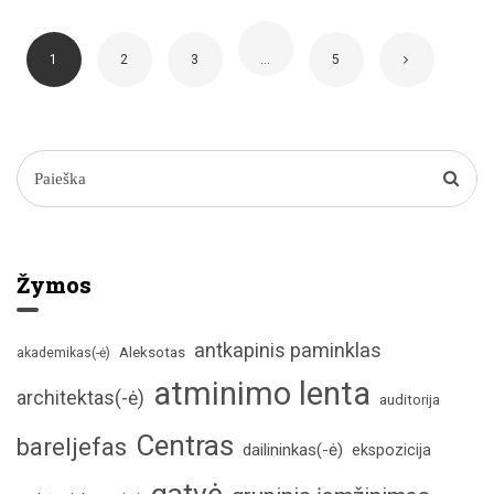
1
2
3
…
5
Žymos
antkapinis paminklas
Aleksotas
akademikas(-ė)
atminimo lenta
architektas(-ė)
auditorija
Centras
bareljefas
dailininkas(-ė)
ekspozicija