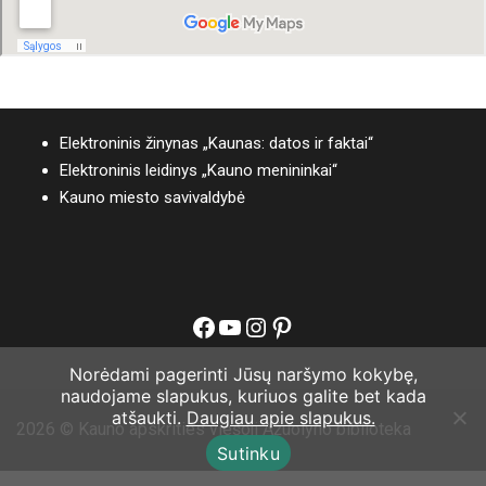
Elektroninis žinynas „Kaunas: datos ir faktai“
Elektroninis leidinys „Kauno menininkai“
Kauno miesto savivaldybė
Facebook
YouTube
Instagram
Pinterest
Norėdami pagerinti Jūsų naršymo kokybę,
naudojame slapukus, kuriuos galite bet kada
atšaukti.
Daugiau apie slapukus.
2026 © Kauno apskrities viešoji Ąžuolyno biblioteka
Sutinku