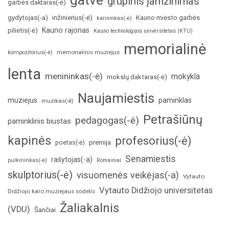
gatvė
grupinis įamžinimas
garbės daktaras(-ė)
inžinierius(-ė)
gydytojas(-a)
Kauno miesto garbės
karininkas(-ė)
Kauno rajonas
pilietis(-ė)
Kauno technologijos universitetas (KTU)
memorialinė
memorialinis muziejus
kompozitorius(-ė)
lenta
menininkas(-ė)
mokykla
mokslų daktaras(-ė)
Naujamiestis
muziejus
paminklas
muzikas(-ė)
Petrašiūnų
pedagogas(-ė)
paminklinis biustas
kapinės
profesorius(-ė)
poetas(-ė)
premija
Senamiestis
rašytojas(-a)
pulkininkas(-ė)
Romainiai
skulptorius(-ė)
visuomenės veikėjas(-a)
Vytauto
Vytauto Didžiojo universitetas
Didžiojo karo muziejaus sodelis
Žaliakalnis
(VDU)
Šančiai