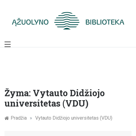
Skip
to
content
Žymūs Kauno
žmonės: atminimo
įamžinimas
Žyma:
Vytauto Didžiojo
universitetas (VDU)
Pradžia
»
Vytauto Didžiojo universitetas (VDU)