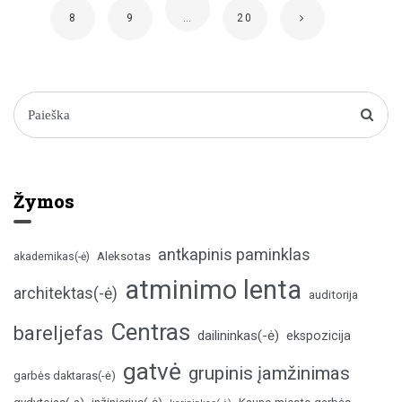
8
9
…
20
Žymos
antkapinis paminklas
Aleksotas
akademikas(-ė)
atminimo lenta
architektas(-ė)
auditorija
Centras
bareljefas
dailininkas(-ė)
ekspozicija
gatvė
grupinis įamžinimas
garbės daktaras(-ė)