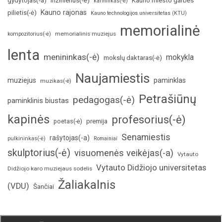
inžinierius(-ė)
gydytojas(-a)
Kauno miesto garbės
karininkas(-ė)
Kauno rajonas
pilietis(-ė)
Kauno technologijos universitetas (KTU)
memorialinė
memorialinis muziejus
kompozitorius(-ė)
lenta
menininkas(-ė)
mokykla
mokslų daktaras(-ė)
Naujamiestis
muziejus
paminklas
muzikas(-ė)
Petrašiūnų
pedagogas(-ė)
paminklinis biustas
kapinės
profesorius(-ė)
poetas(-ė)
premija
Senamiestis
rašytojas(-a)
pulkininkas(-ė)
Romainiai
skulptorius(-ė)
visuomenės veikėjas(-a)
Vytauto
Vytauto Didžiojo universitetas
Didžiojo karo muziejaus sodelis
Žaliakalnis
(VDU)
Šančiai