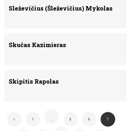
Sleževičius (Šleževičius) Mykolas
Skučas Kazimieras
Skipitis Rapolas
1
…
5
6
7