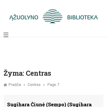
Skip
to
content
Žymūs Kauno
žmonės: atminimo
įamžinimas
Žyma:
Centras
Pradžia
»
Centras
»
Page 7
Sugihara Čiunė (Sempo) (Sugihara