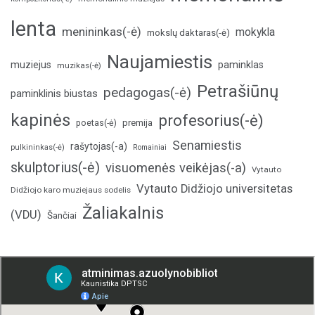
lenta
menininkas(-ė)
mokykla
mokslų daktaras(-ė)
Naujamiestis
muziejus
paminklas
muzikas(-ė)
Petrašiūnų
pedagogas(-ė)
paminklinis biustas
kapinės
profesorius(-ė)
poetas(-ė)
premija
Senamiestis
rašytojas(-a)
pulkininkas(-ė)
Romainiai
skulptorius(-ė)
visuomenės veikėjas(-a)
Vytauto
Vytauto Didžiojo universitetas
Didžiojo karo muziejaus sodelis
Žaliakalnis
(VDU)
Šančiai