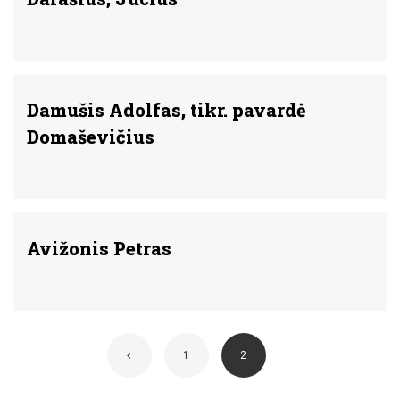
Damušis Adolfas, tikr. pavardė
Domaševičius
Avižonis Petras
1
2