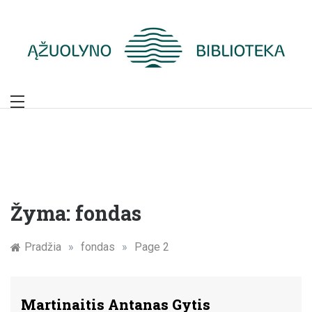
Skip
to
content
Žymūs Kauno
žmonės: atminimo
įamžinimas
Žyma:
fondas
Pradžia
»
fondas
»
Page 2
Martinaitis Antanas Gytis