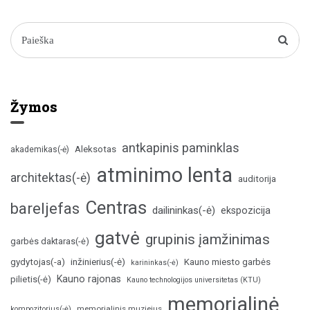
Žymos
antkapinis paminklas
Aleksotas
akademikas(-ė)
atminimo lenta
architektas(-ė)
auditorija
Centras
bareljefas
dailininkas(-ė)
ekspozicija
gatvė
grupinis įamžinimas
garbės daktaras(-ė)
inžinierius(-ė)
gydytojas(-a)
Kauno miesto garbės
karininkas(-ė)
Kauno rajonas
pilietis(-ė)
Kauno technologijos universitetas (KTU)
memorialinė
memorialinis muziejus
kompozitorius(-ė)