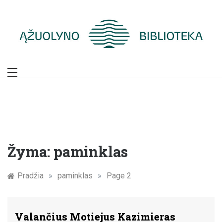
Skip
to
content
Žymūs Kauno
žmonės: atminimo
įamžinimas
Žyma:
paminklas
Pradžia
»
paminklas
»
Page 2
Valančius Motiejus Kazimieras