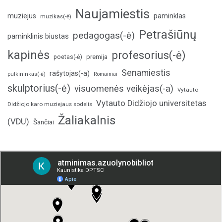
Naujamiestis
muziejus
paminklas
muzikas(-ė)
Petrašiūnų
pedagogas(-ė)
paminklinis biustas
kapinės
profesorius(-ė)
poetas(-ė)
premija
Senamiestis
rašytojas(-a)
pulkininkas(-ė)
Romainiai
skulptorius(-ė)
visuomenės veikėjas(-a)
Vytauto
Vytauto Didžiojo universitetas
Didžiojo karo muziejaus sodelis
Žaliakalnis
(VDU)
Šančiai