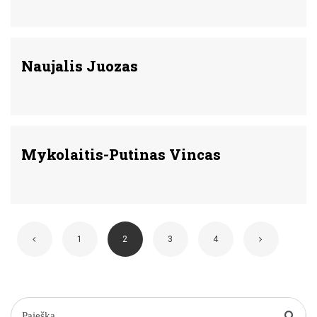
Naujalis Juozas
Mykolaitis-Putinas Vincas
1
2
3
4