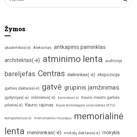
Žymos
antkapinis paminklas
Aleksotas
akademikas(-ė)
atminimo lenta
architektas(-ė)
auditorija
Centras
bareljefas
dailininkas(-ė)
ekspozicija
gatvė
grupinis įamžinimas
garbės daktaras(-ė)
inžinierius(-ė)
gydytojas(-a)
Kauno miesto garbės
karininkas(-ė)
Kauno rajonas
pilietis(-ė)
Kauno technologijos universitetas (KTU)
memorialinė
memorialinis muziejus
kompozitorius(-ė)
lenta
menininkas(-ė)
mokykla
mokslų daktaras(-ė)