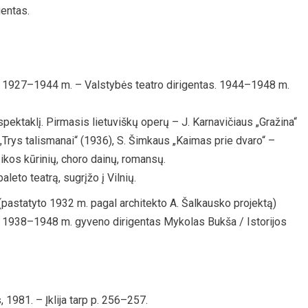
gentas.
. 1927–1944 m. – Valstybės teatro dirigentas. 1944–1948 m.
pektaklį. Pirmasis lietuviškų operų – J. Karnavičiaus „Gražina“
 „Trys talismanai“ (1936), S. Šimkaus „Kaimas prie dvaro“ –
ikos kūrinių, choro dainų, romansų.
leto teatrą, sugrįžo į Vilnių.
(pastatyto 1932 m. pagal architekto A. Šalkausko projektą)
e 1938–1948 m. gyveno dirigentas Mykolas Bukša / Istorijos
, 1981. – Įklija tarp p. 256–257.