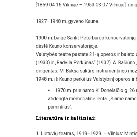
[1869 04 16 Vilniuje – 1953 03 07 Vilniuje], diri
1927–1948 m. gyveno Kaune.
1900 m. baigė Sankt Peterburgo konservatoriją
dėstė Kauno konservatorijoje.
Valstybės teatre pastatė 21-ą operos ir baleto s
(1933) ir „Radvila Perkūnas“ (1937), A. Račiūno
dirigentas. M. Bukša sukūrė instrumentinės muz
1948 m. iš Kauno perkėlus Valstybinį operos ir ba
1970 m. prie namo K. Donelaičio g. 26 
atidengta memorialinė lenta: „Šiame nam
paminklas“.
Literatūra ir šaltiniai:
Lietuvių teatras, 1918–1929. – Vilnius: Mintis