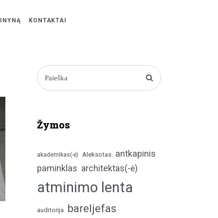
ŽINYNĄ
KONTAKTAI
Žymos
antkapinis
Aleksotas
akademikas(-ė)
paminklas
architektas(-ė)
atminimo lenta
bareljefas
auditorija