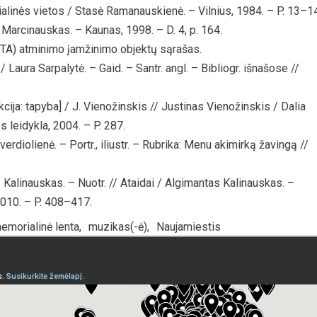
rialinės vietos / Stasė Ramanauskienė. – Vilnius, 1984. – P. 13–1
 Marcinauskas. – Kaunas, 1998. – D. 4, p. 164.
TA) atminimo įamžinimo objektų sąrašas.
Laura Sarpalytė. – Gaid. – Santr. angl. – Bibliogr. išnašose //
cija: tapyba] / J. Vienožinskis // Justinas Vienožinskis / Dalia
s leidykla, 2004. – P. 287.
iolienė. – Portr., iliustr. – Rubrika: Menu akimirką žavingą //
Kalinauskas. – Nuotr. // Ataidai / Algimantas Kalinauskas. –
2010. – P. 408–417.
emorialinė lenta
,
muzikas(-ė)
,
Naujamiestis