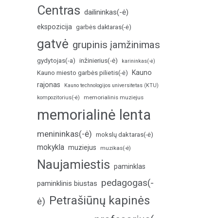
Centras
dailininkas(-ė)
ekspozicija
garbės daktaras(-ė)
gatvė
grupinis įamžinimas
inžinierius(-ė)
gydytojas(-a)
karininkas(-ė)
Kauno
Kauno miesto garbės pilietis(-ė)
rajonas
Kauno technologijos universitetas (KTU)
memorialinis muziejus
kompozitorius(-ė)
memorialinė lenta
menininkas(-ė)
mokslų daktaras(-ė)
mokykla
muziejus
muzikas(-ė)
Naujamiestis
paminklas
pedagogas(-
paminklinis biustas
Petrašiūnų kapinės
ė)