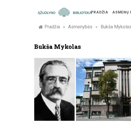
Skip
to
PRADŽIA
ASMENŲ 
content
Žymūs
Pradžia
»
Asmenybės
»
Bukša Mykola
Kauno
Bukša Mykolas
žmonės:
atminimo
įamžinimas