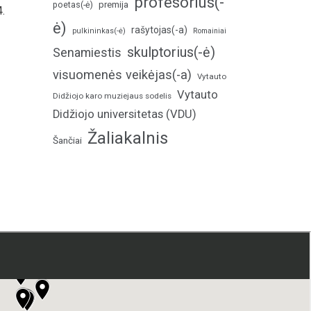
profesorius(-
poetas(-ė)
premija
4.
ė)
rašytojas(-a)
pulkininkas(-ė)
Romainiai
skulptorius(-ė)
Senamiestis
visuomenės veikėjas(-a)
Vytauto
Vytauto
Didžiojo karo muziejaus sodelis
Didžiojo universitetas (VDU)
Žaliakalnis
Šančiai