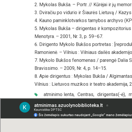
Mykolas Bukša. – Portr. // Kūrėjai ir jų memo
Dviračiu po vidurio ir Šiaurės Lietuvą / Kazys
Kauno paminklotvarkos tarnybos archyvo (KP
Mykolas Bukša – dirigentas ir kompozitorius / 
Menotyra. – 2001, Nr. 3, p. 59–67.
Dirigento Mykolo Bukšos portretas : [reproduk
Ramonienė. – Vilnius : Vilniaus dailės akademijo
Mykolo Bukšos fenomenas / parengė Dalia Sverd
Bravissimo. – 2009, Nr. 4, p. 14–15.
Apie dirigentus : Mykolas Bukša / Algimantas 
Vilnius : Lietuvos muzikos ir teatro akademija, 
atminimo lenta
,
Centras
,
dirigentas(-ė)
,
m