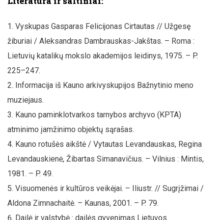
Literatūra ir šaltiniai:
Vyskupas Gasparas Felicijonas Cirtautas // Užgesę
žiburiai / Aleksandras Dambrauskas-Jakštas. – Roma :
Lietuvių katalikų mokslo akademijos leidinys, 1975. – P.
225–247.
Informacija iš Kauno arkivyskupijos Bažnytinio meno
muziejaus.
Kauno paminklotvarkos tarnybos archyvo (KPTA)
atminimo įamžinimo objektų sąrašas.
Kauno rotušės aikštė / Vytautas Levandauskas, Regina
Levandauskienė, Žibartas Simanavičius. – Vilnius : Mintis,
1981. – P. 49.
Visuomenės ir kultūros veikėjai. – Iliustr. // Sugrįžimai /
Aldona Zimnachaitė. – Kaunas, 2001. – P. 79.
Dailė ir valstybė : dailės gyvenimas Lietuvos