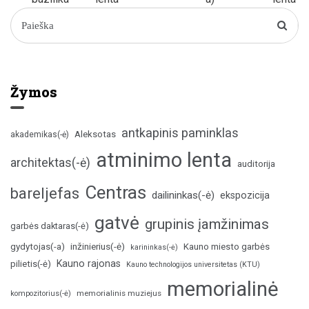
Žymos
antkapinis paminklas
Aleksotas
akademikas(-ė)
atminimo lenta
architektas(-ė)
auditorija
Centras
bareljefas
dailininkas(-ė)
ekspozicija
gatvė
grupinis įamžinimas
garbės daktaras(-ė)
inžinierius(-ė)
gydytojas(-a)
Kauno miesto garbės
karininkas(-ė)
Kauno rajonas
pilietis(-ė)
Kauno technologijos universitetas (KTU)
memorialinė
memorialinis muziejus
kompozitorius(-ė)