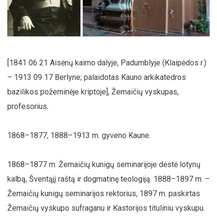
[1841 06 21 Aisėnų kaimo dalyje, Padumblyje (Klaipėdos r.)
– 1913 09 17 Berlyne; palaidotas Kauno arkikatedros
bazilikos požeminėje kriptoje], Žemaičių vyskupas,
profesorius.
1868–1877, 1888–1913 m. gyveno Kaune.
1868–1877 m. Žemaičių kunigų seminarijoje dėstė lotynų
kalbą, Šventąjį raštą ir dogmatinę teologiją. 1888–1897 m. –
Žemaičių kunigų seminarijos rektorius, 1897 m. paskirtas
Žemaičių vyskupo sufraganu ir Kastorijos tituliniu vyskupu.