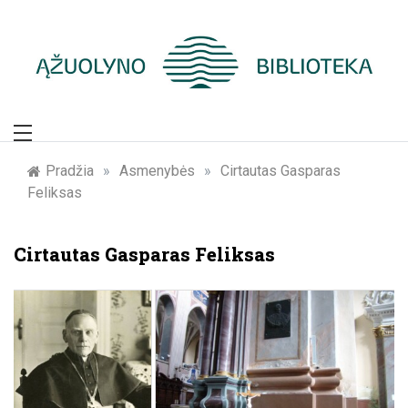
Skip
to
content
Žymūs Kauno
žmonės: atminimo
Pradžia
»
Asmenybės
»
Cirtautas Gasparas
Feliksas
įamžinimas
Cirtautas Gasparas Feliksas