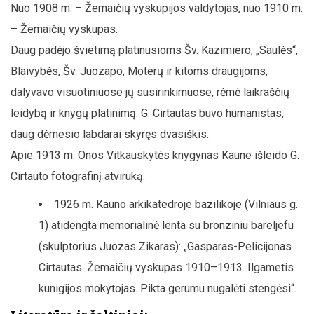
Nuo 1908 m. – Žemaičių vyskupijos valdytojas, nuo 1910 m.
– Žemaičių vyskupas.
Daug padėjo švietimą platinusioms Šv. Kazimiero, „Saulės“,
Blaivybės, Šv. Juozapo, Moterų ir kitoms draugijoms,
dalyvavo visuotiniuose jų susirinkimuose, rėmė laikraščių
leidybą ir knygų platinimą. G. Cirtautas buvo humanistas,
daug dėmesio labdarai skyręs dvasiškis.
Apie 1913 m. Onos Vitkauskytės knygynas Kaune išleido G.
Cirtauto fotografinį atviruką.
1926 m. Kauno arkikatedroje bazilikoje (Vilniaus g.
1) atidengta memorialinė lenta su bronziniu bareljefu
(skulptorius Juozas Zikaras): „Gasparas-Pelicijonas
Cirtautas. Žemaičių vyskupas 1910–1913. Ilgametis
kunigijos mokytojas. Pikta gerumu nugalėti stengėsi“.