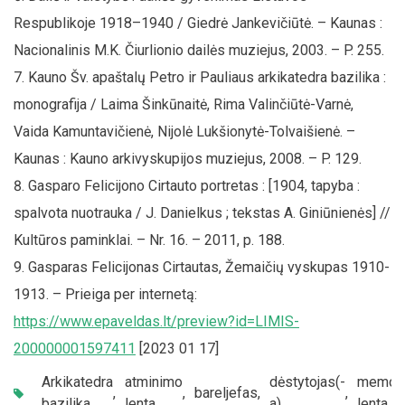
Respublikoje 1918–1940 / Giedrė Jankevičiūtė. – Kaunas :
Nacionalinis M.K. Čiurlionio dailės muziejus, 2003. – P. 255.
Kauno Šv. apaštalų Petro ir Pauliaus arkikatedra bazilika :
monografija / Laima Šinkūnaitė, Rima Valinčiūtė-Varnė,
Vaida Kamuntavičienė, Nijolė Lukšionytė-Tolvaišienė. –
Kaunas : Kauno arkivyskupijos muziejus, 2008. – P. 129.
Gasparo Felicijono Cirtauto portretas : [1904, tapyba :
spalvota nuotrauka / J. Danielkus ; tekstas A. Giniūnienės] //
Kultūros paminklai. – Nr. 16. – 2011, p. 188.
Gasparas Felicijonas Cirtautas, Žemaičių vyskupas 1910-
1913. – Prieiga per internetą:
https://www.epaveldas.lt/preview?id=LIMIS-
200000001597411
[2023 01 17]
Arkikatedra
atminimo
dėstytojas(-
memori
,
,
bareljefas
,
,
bazilika
lenta
a)
lenta