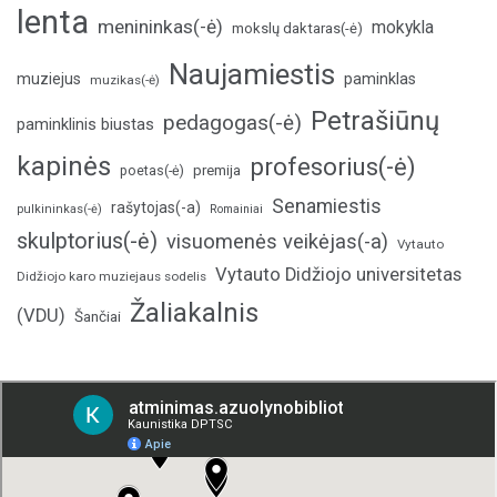
lenta
menininkas(-ė)
mokykla
mokslų daktaras(-ė)
Naujamiestis
muziejus
paminklas
muzikas(-ė)
Petrašiūnų
pedagogas(-ė)
paminklinis biustas
kapinės
profesorius(-ė)
poetas(-ė)
premija
Senamiestis
rašytojas(-a)
pulkininkas(-ė)
Romainiai
skulptorius(-ė)
visuomenės veikėjas(-a)
Vytauto
Vytauto Didžiojo universitetas
Didžiojo karo muziejaus sodelis
Žaliakalnis
(VDU)
Šančiai