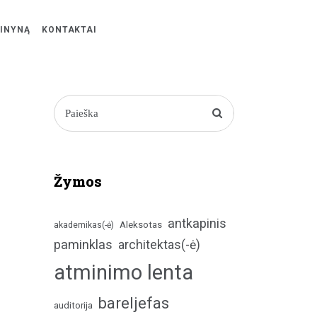
ŽINYNĄ
KONTAKTAI
Žymos
antkapinis
Aleksotas
akademikas(-ė)
paminklas
architektas(-ė)
atminimo lenta
bareljefas
auditorija