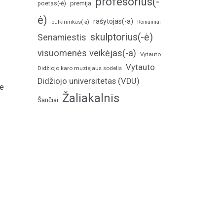
profesorius(-
poetas(-ė)
premija
ė)
rašytojas(-a)
pulkininkas(-ė)
Romainiai
skulptorius(-ė)
Senamiestis
visuomenės veikėjas(-a)
Vytauto
Vytauto
Didžiojo karo muziejaus sodelis
Didžiojo universitetas (VDU)
me
Žaliakalnis
Šančiai