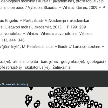
 geologinės mokyklos kūrėjas : [akademikas, profesorius kaip
imo baruose / Vytautas Skuodis. – Vilnius : Gairės, 2009. – P.
rigelis. – Portr., iliustr. // Akademija ir akademikai
s : Lietuvos mokslų akademija, 2013. – P. 199–209.
versitetas. – Vilnius : Vilniaus universitetas : Vilniaus
2–113, 344–348.
nė Inytė ; M. Patašiaus nuotr. – Iliustr. // Laikinoji sostinė. –
as(-ė)
,
atminimo lenta
,
bareljefas
,
geografas(-ė)
,
geologas(-
ofesorius(-ė)
,
skulptorius(-ė)
,
Žaliakalnis