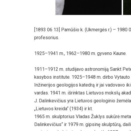
[1893 06 13] Pamūšio k. (Ukmergės r.) – 1980 
profesorius.
1925–1941 m., 1962–1980 m. gyveno Kaune.
1911–1912 m. studijavo astronomiją Sankt Pete
kasybos institute. 1925–1948 m. dirbo Vytauto 
Inžinerijos geologijos katedrą ir jai vadovavo i
vardas. 1941 m. išrinktas Lietuvos mokslų aka
J. Dalinkevičius yra Lietuvos geologinio žemėlap
„Lietuvos kreida“ (1934) ir kt.
1965 m. skulptorius Vladas Žuklys sukūrė metal
Dalinkevičius“ ir 1979 m. gipsinę skulptūrą, dail