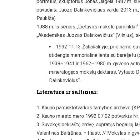
portretus, skulptorius Jonas Jagėla 1987 m. su
pavadinta Juozo Dalinkevičiaus vardu. 2013 m.,
Paukštė).
1988 m. iš serijos „Lietuvos mokslo paminklai“ 
„Akademikas Juozas Dalinkevičius“ (Vilnius), 
1992 11 13 Žaliakalnyje, prie namo su 
atidengta memorialinė lenta su bareljefu 
1938–1941 ir 1962–1980 m. gyveno astron
mineralogijos mokslų daktaras, Vytauto Di
Dalinkevičius“.
Literatūra ir šaltiniai:
Kauno paminklotvarkos tarnybos archyvo (KP
Kauno miesto mero 1992 07 02 potvarkis Nr.
Suvokęs bekraštę erdvę, supratęs begalinį laik
Valentinas Baltrūnas. – Iliustr. // Mokslas ir gy