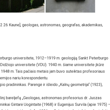
02 26 Kaune], geologas, astronomas, geografas, akademikas,
rburgo universitete, 1912–1919 m. geologiją Sankt Peterburgo
Didžiojo universitete (VDU). 1940 m. šiame universitete įkūrė
ki 1948 m. Tais pačiais metais jam buvo suteiktas profesoriaus
demijos nariu korespondentu.
io pradininkas. Parengė ir išleido „Kalnų geometrija“ (1923),
inį bareljefą „Geologas, astronomas profesorius dr. Juozas
ininkai Gintarė Uogintaitė (1968) ir Eugenijus Survila (apie 1975) 