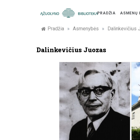
Skip
to
PRADŽIA
ASMENŲ 
content
Žymūs
Pradžia
»
Asmenybės
»
Dalinkevičius
Kauno
Dalinkevičius Juozas
žmonės:
atminimo
įamžinimas