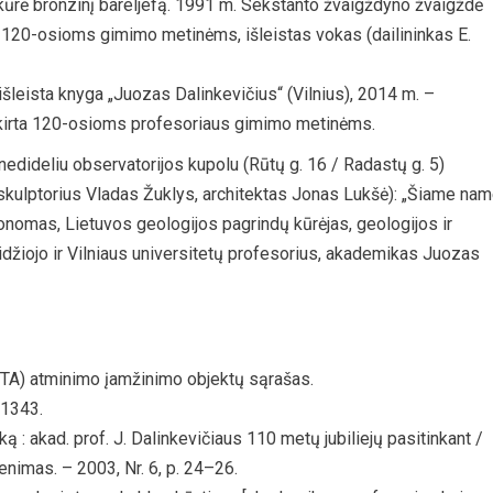
kūrė bronzinį bareljefą. 1991 m. Sekstanto žvaigždyno žvaigždė
 120-osioms gimimo metinėms, išleistas vokas (dailininkas E.
išleista knyga „Juozas Dalinkevičius“ (Vilnius), 2014 m. –
skirta 120-osioms profesoriaus gimimo metinėms.
nedideliu observatorijos kupolu (Rūtų g. 16 / Radastų g. 5)
(skulptorius Vladas Žuklys, architektas Jonas Lukšė): „Šiame na
omas, Lietuvos geologijos pagrindų kūrėjas, geologijos ir
džiojo ir Vilniaus universitetų profesorius, akademikas Juozas
TA) atminimo įamžinimo objektų sąrašas.
 1343.
ą : akad. prof. J. Dalinkevičiaus 110 metų jubiliejų pasitinkant /
venimas. – 2003, Nr. 6, p. 24–26.