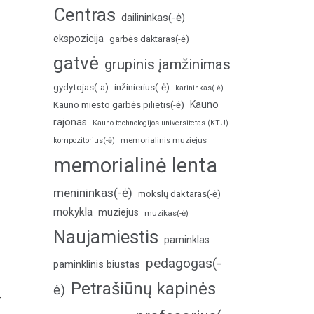
Centras
dailininkas(-ė)
ekspozicija
garbės daktaras(-ė)
gatvė
grupinis įamžinimas
inžinierius(-ė)
gydytojas(-a)
karininkas(-ė)
Kauno
Kauno miesto garbės pilietis(-ė)
rajonas
Kauno technologijos universitetas (KTU)
memorialinis muziejus
kompozitorius(-ė)
memorialinė lenta
menininkas(-ė)
mokslų daktaras(-ė)
mokykla
muziejus
muzikas(-ė)
Naujamiestis
paminklas
pedagogas(-
paminklinis biustas
Petrašiūnų kapinės
ė)
–