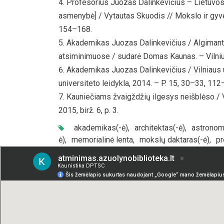
Profesorius Juozas Dalinkevičius – Lietuvos
asmenybė] / Vytautas Skuodis // Mokslo ir gyven
154–168.
Akademikas Juozas Dalinkevičius / Algimantas G
atsiminimuose / sudarė Domas Kaunas. – Vilniu
Akademikas Juozas Dalinkevičius / Vilniaus uni
universiteto leidykla, 2014. – P. 15, 30–33, 11
Kauniečiams žvaigždžių ilgesys neišblėso / Vėjū
2015, birž. 6, p. 3.
akademikas(-ė)
,
architektas(-ė)
,
astronom
ė)
,
memorialinė lenta
,
mokslų daktaras(-ė)
,
pr