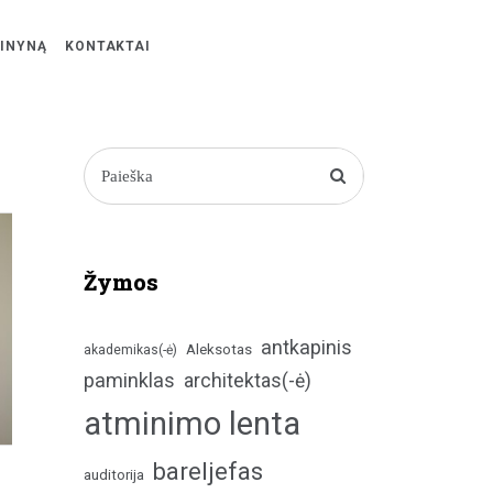
ŽINYNĄ
KONTAKTAI
Žymos
antkapinis
Aleksotas
akademikas(-ė)
paminklas
architektas(-ė)
atminimo lenta
bareljefas
auditorija