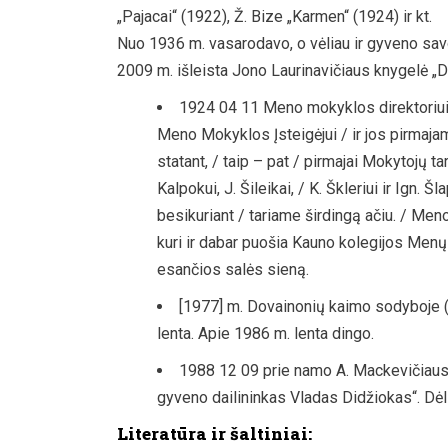
„Pajacai“ (1922), Ž. Bize „Karmen“ (1924) ir kt.
Nuo 1936 m. vasarodavo, o vėliau ir gyveno sav
2009 m. išleista Jono Laurinavičiaus knygelė „D
1924 04 11 Meno mokyklos direktoriui 
Meno Mokyklos Įsteigėjui / ir jos pirmajam
statant, / taip – pat / pirmajai Mokytojų tary
Kalpokui, J. Šileikai, / K. Škleriui ir Ign
besikuriant / tariame širdingą ačiu. / Me
kuri ir dabar puošia Kauno kolegijos Menų
esančios salės sieną.
[1977] m. Dovainonių kaimo sodyboje (K
lenta. Apie 1986 m. lenta dingo.
1988 12 09 prie namo A. Mackevičiaus
gyveno dailininkas Vladas Didžiokas“. Dėl
Literatūra ir šaltiniai: