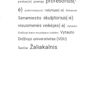
profesorius(-
poetas(-ė)
premija
ė)
rašytojas(-a)
pulkininkas(-ė)
Romainiai
.
skulptorius(-ė)
Senamiestis
visuomenės veikėjas(-a)
Vytauto
Vytauto
Didžiojo karo muziejaus sodelis
Didžiojo universitetas (VDU)
Žaliakalnis
Šančiai