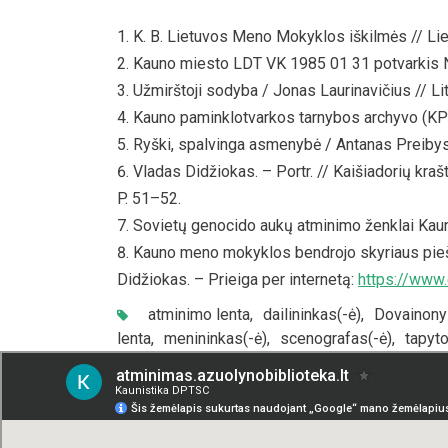
K. B. Lietuvos Meno Mokyklos iškilmės // Lietu
Kauno miesto LDT VK 1985 01 31 potvarkis Nr
Užmirštoji sodyba / Jonas Laurinavičius // Lit
Kauno paminklotvarkos tarnybos archyvo (KP
Ryški, spalvinga asmenybė / Antanas Preibys. –
Vladas Didžiokas. – Portr. // Kaišiadorių kra
P. 51–52.
Sovietų genocido aukų atminimo ženklai Kaune
Kauno meno mokyklos bendrojo skyriaus pieš
Didžiokas. – Prieiga per internetą:
https://www
atminimo lenta
,
dailininkas(-ė)
,
Dovainony
lenta
,
menininkas(-ė)
,
scenografas(-ė)
,
tapyto