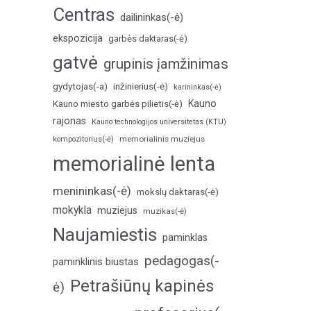
Centras
dailininkas(-ė)
ekspozicija
garbės daktaras(-ė)
gatvė
grupinis įamžinimas
inžinierius(-ė)
gydytojas(-a)
karininkas(-ė)
Kauno
Kauno miesto garbės pilietis(-ė)
rajonas
Kauno technologijos universitetas (KTU)
memorialinis muziejus
kompozitorius(-ė)
memorialinė lenta
menininkas(-ė)
mokslų daktaras(-ė)
mokykla
muziejus
muzikas(-ė)
Naujamiestis
paminklas
pedagogas(-
paminklinis biustas
Petrašiūnų kapinės
ė)