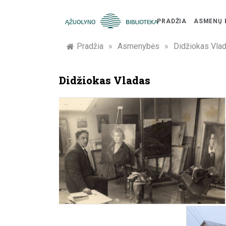
Skip
to
PRADŽIA
ASMENŲ 
content
Žymūs
Pradžia
»
Asmenybės
»
Didžiokas Vla
Kauno
Didžiokas Vladas
žmonės:
atminimo
įamžinimas