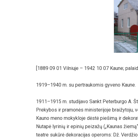
[1889 09 01 Vilniuje – 1942 10 07 Kaune; palaid
1919–1940 m. su pertraukomis gyveno Kaune.
1911–1915 m. studijavo Sankt Peterburgo A. Šti
Prekybos ir pramonės ministerijoje braižytoju, 
Kauno meno mokykloje dėstė piešimą ir dekorat
Nutapė lyrinių ir epinių peizažų („Kaunas žiemą“,
teatre sukūrė dekoracijas operoms: Dž. Verdžio 