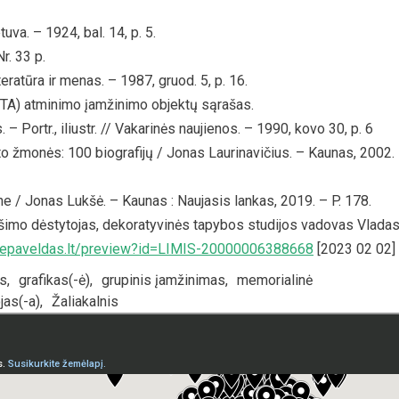
va. – 1924, bal. 14, p. 5.
. 33 p.
eratūra ir menas. – 1987, gruod. 5, p. 16.
TA) atminimo įamžinimo objektų sąrašas.
 Portr., iliustr. // Vakarinės naujienos. – 1990, kovo 30, p. 6
što žmonės: 100 biografijų / Jonas Laurinavičius. – Kaunas, 2002.
 / Jonas Lukšė. – Kaunas : Naujasis lankas, 2019. – P. 178.
imo dėstytojas, dekoratyvinės tapybos studijos vadovas Vlada
.epaveldas.lt/preview?id=LIMIS-20000006388668
[2023 02 02]
s
,
grafikas(-ė)
,
grupinis įamžinimas
,
memorialinė
jas(-a)
,
Žaliakalnis