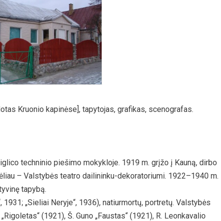
otas Kruonio kapinėse], tapytojas, grafikas, scenografas.
glico techninio piešimo mokykloje. 1919 m. grįžo į Kauną, dirbo
vėliau – Valstybės teatro dailininku-dekoratoriumi. 1922–1940 m.
yvinę tapybą.
 1931; „Sieliai Neryje“, 1936), natiurmortų, portretų. Valstybės
„Rigoletas“ (1921), Š. Guno „Faustas“ (1921), R. Leonkavalio