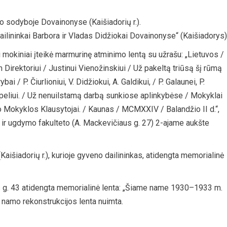
o sodyboje Dovainonyse (Kaišiadorių r.).
ailininkai Barbora ir Vladas Didžiokai Dovainonyse“ (Kaišiadorys)
mokiniai įteikė marmurinę atminimo lentą su užrašu: „Lietuvos /
 Direktoriui / Justinui Vienožinskiui / Už pakeltą triūsą šį rūmą
bai / P. Čiurlioniui, V. Didžiokui, A. Galdikui, / P. Galaunei, P.
. Šlapeliui. / Už nenuilstamą darbą sunkiose aplinkybėse / Mokyklai
no Mokyklos Klausytojai. / Kaunas / MCMXXIV / Balandžio II d.“,
 ir ugdymo fakulteto (A. Mackevičiaus g. 27) 2-ajame aukšte
aišiadorių r.), kurioje gyveno dailininkas, atidengta memorialinė
 g. 43 atidengta memorialinė lenta: „Šiame name 1930–1933 m.
 namo rekonstrukcijos lenta nuimta.