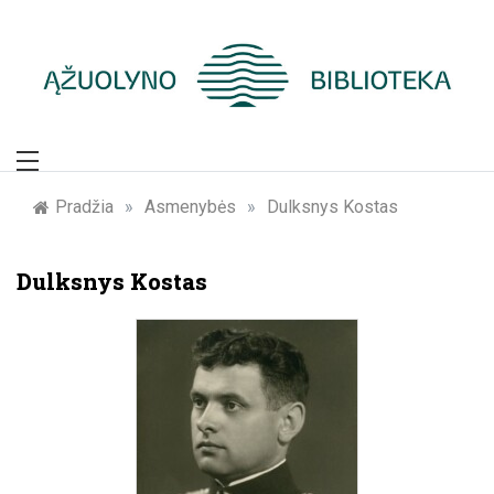
Skip
to
content
Žymūs Kauno
žmonės: atminimo
Pradžia
»
Asmenybės
»
Dulksnys Kostas
įamžinimas
Dulksnys Kostas