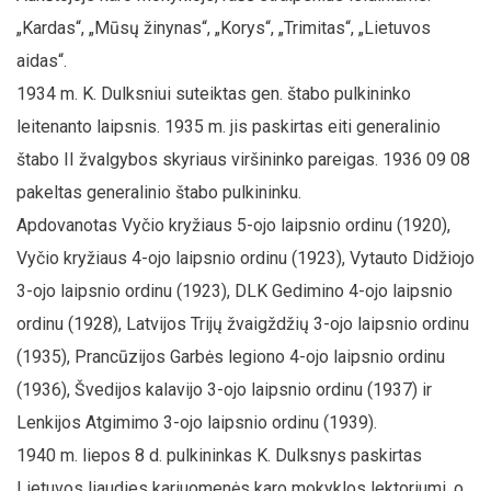
„Kardas“, „Mūsų žinynas“, „Korys“, „Trimitas“, „Lietuvos
aidas“.
1934 m. K. Dulksniui suteiktas gen. štabo pulkininko
leitenanto laipsnis. 1935 m. jis paskirtas eiti generalinio
štabo II žvalgybos skyriaus viršininko pareigas. 1936 09 08
pakeltas generalinio štabo pulkininku.
Apdovanotas Vyčio kryžiaus 5-ojo laipsnio ordinu (1920),
Vyčio kryžiaus 4-ojo laipsnio ordinu (1923), Vytauto Didžiojo
3-ojo laipsnio ordinu (1923), DLK Gedimino 4-ojo laipsnio
ordinu (1928), Latvijos Trijų žvaigždžių 3-ojo laipsnio ordinu
(1935), Prancūzijos Garbės legiono 4-ojo laipsnio ordinu
(1936), Švedijos kalavijo 3-ojo laipsnio ordinu (1937) ir
Lenkijos Atgimimo 3-ojo laipsnio ordinu (1939).
1940 m. liepos 8 d. pulkininkas K. Dulksnys paskirtas
Lietuvos liaudies kariuomenės karo mokyklos lektoriumi, o