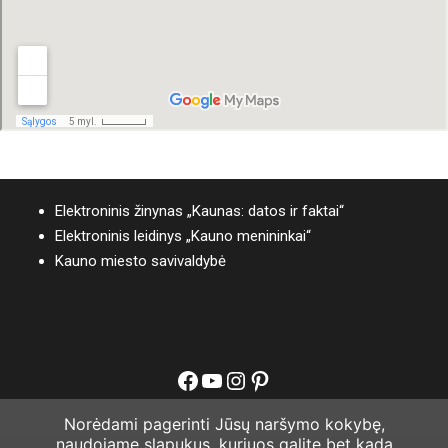
Elektroninis žinynas „Kaunas: datos ir faktai“
Elektroninis leidinys „Kauno menininkai“
Kauno miesto savivaldybė
Facebook
YouTube
Instagram
Pinterest
Norėdami pagerinti Jūsų naršymo kokybę,
naudojame slapukus, kuriuos galite bet kada