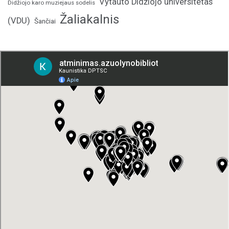
Vytauto Didžiojo universitetas
Didžiojo karo muziejaus sodelis
Žaliakalnis
(VDU)
Šančiai