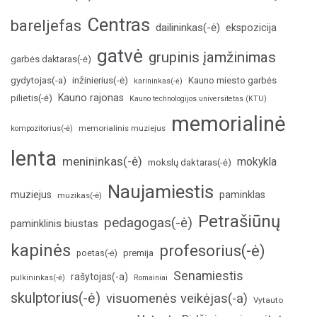
Centras
bareljefas
dailininkas(-ė)
ekspozicija
gatvė
grupinis įamžinimas
garbės daktaras(-ė)
inžinierius(-ė)
gydytojas(-a)
Kauno miesto garbės
karininkas(-ė)
Kauno rajonas
pilietis(-ė)
Kauno technologijos universitetas (KTU)
memorialinė
memorialinis muziejus
kompozitorius(-ė)
lenta
menininkas(-ė)
mokykla
mokslų daktaras(-ė)
Naujamiestis
muziejus
paminklas
muzikas(-ė)
Petrašiūnų
pedagogas(-ė)
paminklinis biustas
kapinės
profesorius(-ė)
poetas(-ė)
premija
Senamiestis
rašytojas(-a)
pulkininkas(-ė)
Romainiai
skulptorius(-ė)
visuomenės veikėjas(-a)
Vytauto