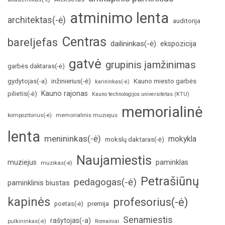
atminimo lenta
architektas(-ė)
auditorija
Centras
bareljefas
dailininkas(-ė)
ekspozicija
gatvė
grupinis įamžinimas
garbės daktaras(-ė)
inžinierius(-ė)
gydytojas(-a)
Kauno miesto garbės
karininkas(-ė)
Kauno rajonas
pilietis(-ė)
Kauno technologijos universitetas (KTU)
memorialinė
memorialinis muziejus
kompozitorius(-ė)
lenta
menininkas(-ė)
mokykla
mokslų daktaras(-ė)
Naujamiestis
muziejus
paminklas
muzikas(-ė)
Petrašiūnų
pedagogas(-ė)
paminklinis biustas
kapinės
profesorius(-ė)
poetas(-ė)
premija
Senamiestis
rašytojas(-a)
pulkininkas(-ė)
Romainiai