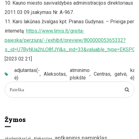
Kauno miesto savivaldybės administracijos direktoriaus
2011 03 09 įsakymas Nr. A-967.
Karo lakūnas žvalgas kpt. Pranas Gudynas. – Prieiga per
internetą:
https://www.limis.lt/greita-
paieska/perziura/-/exhibit/preview/80000005365332?
s_id=U7ByNUa2hLO8fJYj&s_ind=33&valuable_type=EKSPO
[2023 02 21]
adjutantas(-
atminimo
kap
,
Aleksotas
,
,
Centras
,
gatvė
,
ė)
plokštė
ė)
Žymos
antkapinis paminklas
Aleksotas
akademikas(-ė)