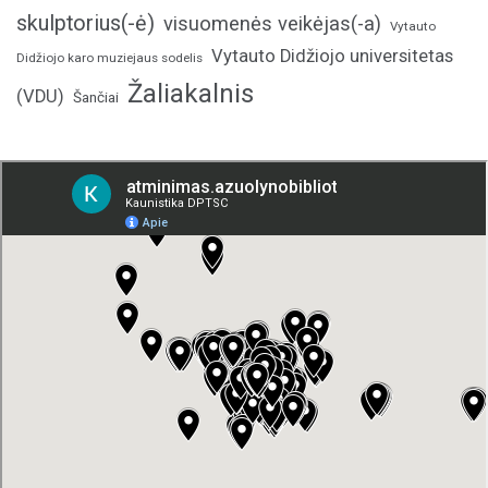
skulptorius(-ė)
visuomenės veikėjas(-a)
Vytauto
Vytauto Didžiojo universitetas
Didžiojo karo muziejaus sodelis
Žaliakalnis
(VDU)
Šančiai