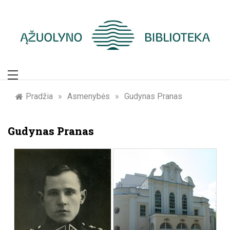
Skip
to
content
Žymūs Kauno
žmonės: atminimo
Pradžia
»
Asmenybės
»
Gudynas Pranas
įamžinimas
Gudynas Pranas