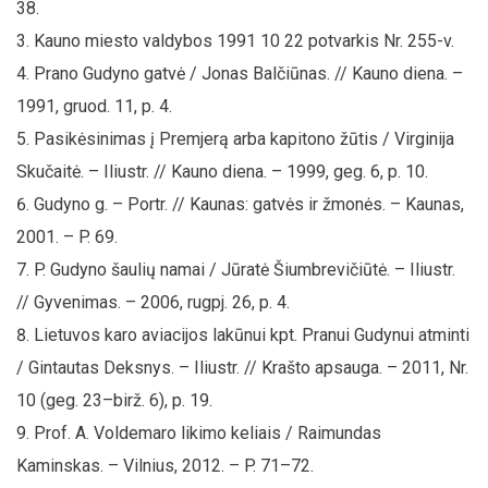
38.
Kauno miesto valdybos 1991 10 22 potvarkis Nr. 255-v.
Prano Gudyno gatvė / Jonas Balčiūnas. // Kauno diena. –
1991, gruod. 11, p. 4.
Pasikėsinimas į Premjerą arba kapitono žūtis / Virginija
Skučaitė. – Iliustr. // Kauno diena. – 1999, geg. 6, p. 10.
Gudyno g. – Portr. // Kaunas: gatvės ir žmonės. – Kaunas,
2001. – P. 69.
P. Gudyno šaulių namai / Jūratė Šiumbrevičiūtė. – Iliustr.
// Gyvenimas. – 2006, rugpj. 26, p. 4.
Lietuvos karo aviacijos lakūnui kpt. Pranui Gudynui atminti
/ Gintautas Deksnys. – Iliustr. // Krašto apsauga. – 2011, Nr.
10 (geg. 23–birž. 6), p. 19.
Prof. A. Voldemaro likimo keliais / Raimundas
Kaminskas. – Vilnius, 2012. – P. 71–72.