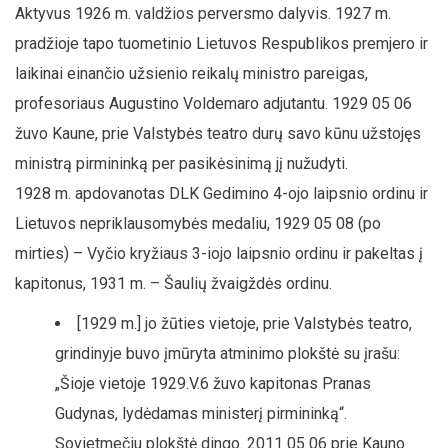
Aktyvus 1926 m. valdžios perversmo dalyvis. 1927 m.
pradžioje tapo tuometinio Lietuvos Respublikos premjero ir
laikinai einančio užsienio reikalų ministro pareigas,
profesoriaus Augustino Voldemaro adjutantu. 1929 05 06
žuvo Kaune, prie Valstybės teatro durų savo kūnu užstojęs
ministrą pirmininką per pasikėsinimą jį nužudyti.
1928 m. apdovanotas DLK Gedimino 4-ojo laipsnio ordinu ir
Lietuvos nepriklausomybės medaliu, 1929 05 08 (po
mirties) – Vyčio kryžiaus 3-iojo laipsnio ordinu ir pakeltas į
kapitonus, 1931 m. – Šaulių žvaigždės ordinu.
[1929 m.] jo žūties vietoje, prie Valstybės teatro,
grindinyje buvo įmūryta atminimo plokštė su įrašu:
„Šioje vietoje 1929.V.6 žuvo kapitonas Pranas
Gudynas, lydėdamas ministerį pirmininką“.
Sovietmečiu plokštė dingo. 2011 05 06 prie Kauno