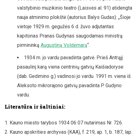
valstybinio muzikinio teatro (Laisvės al. 91) atidengta
nauja atminimo plokštė (autorius Balys Gudas): „Šioje
vietoje 1929 m. gegužės 6 d. žuvo adjutantas
kapitonas Pranas Gudynas saugodamas ministrą
pirmininką
Augustiną Voldemarą
“.
1934 m. jo vardu pavadinta gatvė. Prieš Antrąjį
pasaulinį karą viena centrinių gatvių Kaišiadoryse
(dab. Gedimino g.) vadinosi jo vardu. 1991 m. viena iš
Aleksoto mikrorajono gatvių pavadinta P. Gudyno
vardu.
Literatūra ir šaltiniai:
Kauno miesto tarybos 1934 06 07 nutarimas Nr. 726.
Kauno apskrities archyvas (KAA), f. 219, ap. 1, b. 187, lap.