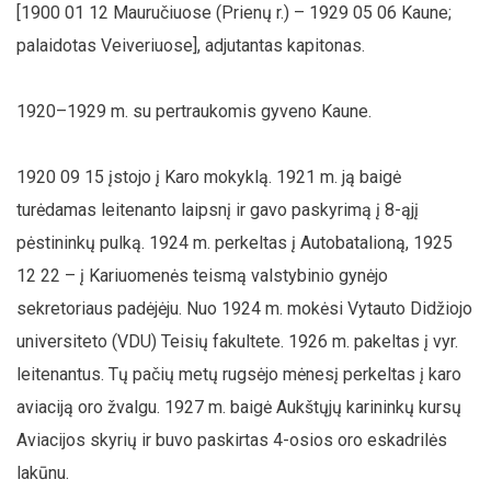
[1900 01 12 Mauručiuose (Prienų r.) – 1929 05 06 Kaune;
palaidotas Veiveriuose], adjutantas kapitonas.
1920–1929 m. su pertraukomis gyveno Kaune.
1920 09 15 įstojo į Karo mokyklą. 1921 m. ją baigė
turėdamas leitenanto laipsnį ir gavo paskyrimą į 8-ąjį
pėstininkų pulką. 1924 m. perkeltas į Autobatalioną, 1925
12 22 – į Kariuomenės teismą valstybinio gynėjo
sekretoriaus padėjėju. Nuo 1924 m. mokėsi Vytauto Didžiojo
universiteto (VDU) Teisių fakultete. 1926 m. pakeltas į vyr.
leitenantus. Tų pačių metų rugsėjo mėnesį perkeltas į karo
aviaciją oro žvalgu. 1927 m. baigė Aukštųjų karininkų kursų
Aviacijos skyrių ir buvo paskirtas 4-osios oro eskadrilės
lakūnu.