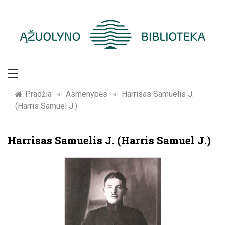
Skip
to
content
Žymūs Kauno
žmonės: atminimo
Pradžia
»
Asmenybės
»
Harrisas Samuelis J.
(Harris Samuel J.)
įamžinimas
Harrisas Samuelis J. (Harris Samuel J.)