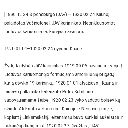
[1896 12 24 Šipensburge (JAV) – 1920 02 24 Kaune;
palaidotas Vašingtone], JAV karininkas, Nepriklausomos
Lietuvos kariuomenės kūrėjas savanoris.
1920 01 01–1920 02 24 gyveno Kaune.
Žydų tautybės JAV karininkas 1919 09 06 savanoriu įstojo į
Lietuvos kariuomenėje formuojamą amerikiečių brigadą, į
kurią atvyko 19 karininkų. 1920 01 01 atvažiavo į Kauną ir
tarnavo pulkininko leitenanto Petro Kubiliūno
vadovaujamame štabe. 1920 02 23 vyko vaduoti bolševikų
užimto Aleksoto aerodromo. Kairiojoje Nemuno pusėje,
kopiant į Linksmakalnį, leitenantas buvo sunkiai sužeistas ir
sekančią dieną mirė. 1920 02 27 išvežtas į JAV.