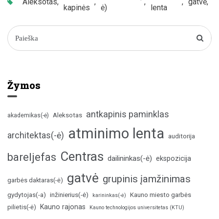
Aleksotas
,
,
,
,
gatvė
,
kapinės
ė)
lenta
V
(
Žymos
antkapinis paminklas
Aleksotas
akademikas(-ė)
atminimo lenta
architektas(-ė)
auditorija
Centras
bareljefas
dailininkas(-ė)
ekspozicija
gatvė
grupinis įamžinimas
garbės daktaras(-ė)
inžinierius(-ė)
gydytojas(-a)
Kauno miesto garbės
karininkas(-ė)
Kauno rajonas
pilietis(-ė)
Kauno technologijos universitetas (KTU)