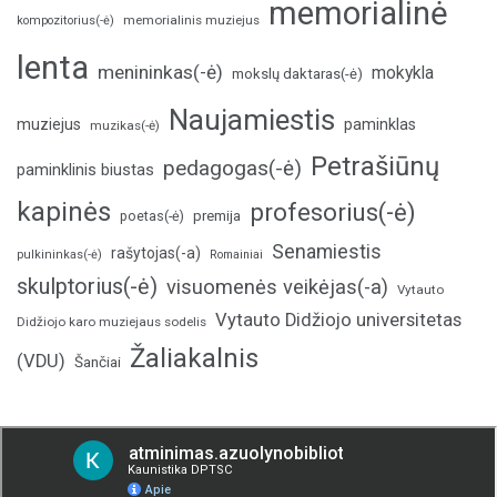
memorialinė
memorialinis muziejus
kompozitorius(-ė)
lenta
menininkas(-ė)
mokykla
mokslų daktaras(-ė)
Naujamiestis
muziejus
paminklas
muzikas(-ė)
Petrašiūnų
pedagogas(-ė)
paminklinis biustas
kapinės
profesorius(-ė)
poetas(-ė)
premija
Senamiestis
rašytojas(-a)
pulkininkas(-ė)
Romainiai
skulptorius(-ė)
visuomenės veikėjas(-a)
Vytauto
Vytauto Didžiojo universitetas
Didžiojo karo muziejaus sodelis
Žaliakalnis
(VDU)
Šančiai