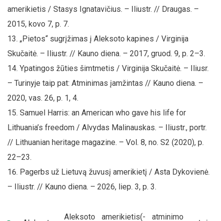
amerikietis / Stasys Ignatavičius. – Iliustr. // Draugas. –
2015, kovo 7, p. 7.
„Pietos“ sugrįžimas į Aleksoto kapines / Virginija
Skučaitė. – Iliustr. // Kauno diena. – 2017, gruod. 9, p. 2–3.
Ypatingos žūties šimtmetis / Virginija Skučaitė. – Iliusr.
– Turinyje taip pat: Atminimas įamžintas // Kauno diena. –
2020, vas. 26, p. 1, 4.
Samuel Harris: an American who gave his life for
Lithuania’s freedom / Alvydas Malinauskas. – Iliustr., portr.
// Lithuanian heritage magazine. – Vol. 8, no. S2 (2020), p.
22–23.
Pagerbs už Lietuvą žuvusį amerikietį / Asta Dykovienė.
– Iliustr. // Kauno diena. – 2026, liep. 3, p. 3.
J
Aleksoto
amerikietis(-
atminimo
A