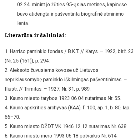
02 24, minint jo žūties 95-ąsias metines, kapinėse
buvo atidengta ir pašventinta biografinė atminimo
lenta.
Literatūra ir šaltiniai:
Harriso paminklo fondas / B.K.T. // Karys. – 1922, birž. 23
(Nr. 25 (161)), p. 294.
Aleksoto žuvusiems kovose už Lietuvos
nepriklausomybę paminklo iškilmingas pašventinimas. –
Iliustr. // Trimitas. – 1927, Nr. 31, p. 989.
Kauno miesto tarybos 1923 06 04 nutarimas Nr. 55.
Kauno apskrities archyvas (KAA), f. 100, ap. 1, b. 80, lap.
66–70.
Kauno miesto DŽDT VK 1946 12 12 nutarimas Nr. 638.
Kauno miesto mero 1993 06 18 potvarkis Nr. 614.