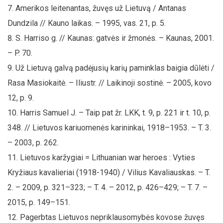
Amerikos leitenantas, žuvęs už Lietuvą / Antanas
Dundzila // Kauno laikas. – 1995, vas. 21, p. 5.
S. Harriso g. // Kaunas: gatvės ir žmonės. – Kaunas, 2001.
– P. 70.
Už Lietuvą galvą padėjusių karių paminklas baigia dūlėti /
Rasa Masiokaitė. – Iliustr. // Laikinoji sostinė. – 2005, kovo
12, p. 9.
Harris Samuel J. – Taip pat žr. LKK, t. 9, p. 221 ir t. 10, p.
348. // Lietuvos kariuomenės karininkai, 1918–1953. – T. 3.
– 2003, p. 262.
Lietuvos karžygiai = Lithuanian war heroes : Vyties
Kryžiaus kavalieriai (1918-1940) / Vilius Kavaliauskas. – T.
2. – 2009, p. 321–323; – T. 4. – 2012, p. 426–429; – T. 7. –
2015, p. 149–151.
Pagerbtas Lietuvos nepriklausomybės kovose žuvęs