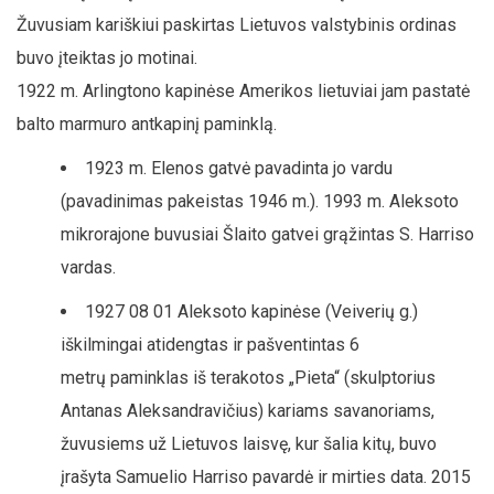
Žuvusiam kariškiui paskirtas Lietuvos valstybinis ordinas
buvo įteiktas jo motinai.
1922 m. Arlingtono kapinėse Amerikos lietuviai jam pastatė
balto marmuro antkapinį paminklą.
1923 m. Elenos gatvė pavadinta jo vardu
(pavadinimas pakeistas 1946 m.). 1993 m. Aleksoto
mikrorajone buvusiai Šlaito gatvei grąžintas S. Harriso
vardas.
1927 08 01 Aleksoto kapinėse (Veiverių g.)
iškilmingai atidengtas ir pašventintas 6
metrų paminklas iš terakotos „Pieta“ (skulptorius
Antanas Aleksandravičius) kariams savanoriams,
žuvusiems už Lietuvos laisvę, kur šalia kitų, buvo
įrašyta Samuelio Harriso pavardė ir mirties data. 2015