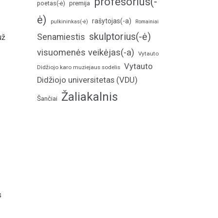
profesorius(-
poetas(-ė)
premija
ė)
rašytojas(-a)
pulkininkas(-ė)
Romainiai
skulptorius(-ė)
Senamiestis
už
visuomenės veikėjas(-a)
Vytauto
Vytauto
Didžiojo karo muziejaus sodelis
Didžiojo universitetas (VDU)
Žaliakalnis
Šančiai
s