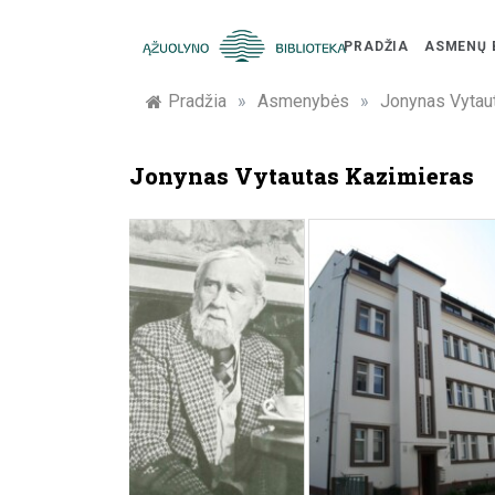
Skip
to
PRADŽIA
ASMENŲ 
content
Žymūs
Pradžia
»
Asmenybės
»
Jonynas Vytau
Kauno
Jonynas Vytautas Kazimieras
žmonės:
atminimo
įamžinimas