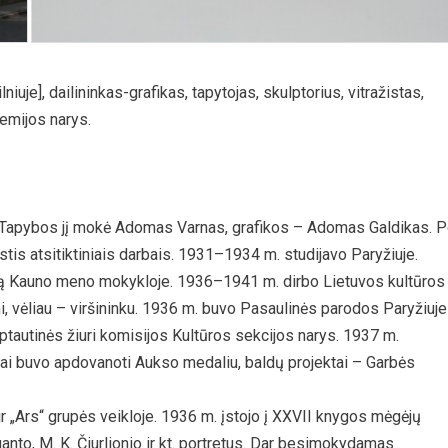
niuje], dailininkas-grafikas, tapytojas, skulptorius, vitražistas,
emijos narys.
apybos jį mokė Adomas Varnas, grafikos – Adomas Galdikas. 
erstis atsitiktiniais darbais. 1931–1934 m. studijavo Paryžiuje.
rą Kauno meno mokykloje. 1936–1941 m. dirbo Lietuvos kultūros
 vėliau – viršininku. 1936 m. buvo Pasaulinės parodos Paryžiuje
ptautinės žiuri komisijos Kultūros sekcijos narys. 1937 m.
katai buvo apdovanoti Aukso medaliu, baldų projektai – Garbės
r „Ars“ grupės veikloje. 1936 m. įstojo į XXVII knygos mėgėjų
žganto, M. K. Čiurlionio ir kt. portretus. Dar besimokydamas