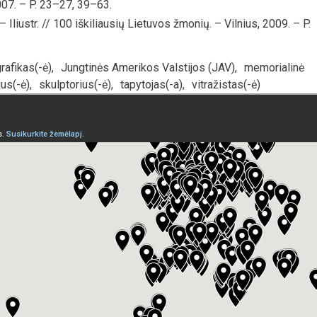
007. – P. 23–27, 39–63.
iustr. // 100 iškiliausių Lietuvos žmonių. – Vilnius, 2009. – P.
rafikas(-ė)
,
Jungtinės Amerikos Valstijos (JAV)
,
memorialinė
us(-ė)
,
skulptorius(-ė)
,
tapytojas(-a)
,
vitražistas(-ė)