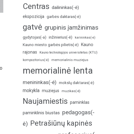
Centras
dailininkas(-ė)
ekspozicija
garbės daktaras(-ė)
gatvė
grupinis įamžinimas
inžinierius(-ė)
gydytojas(-a)
karininkas(-ė)
Kauno
Kauno miesto garbės pilietis(-ė)
rajonas
Kauno technologijos universitetas (KTU)
memorialinis muziejus
kompozitorius(-ė)
Po
memorialinė lenta
menininkas(-ė)
mokslų daktaras(-ė)
mokykla
muziejus
muzikas(-ė)
Naujamiestis
paminklas
pedagogas(-
paminklinis biustas
Petrašiūnų kapinės
ė)