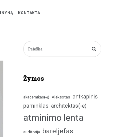
ŽINYNĄ
KONTAKTAI
Žymos
antkapinis
Aleksotas
akademikas(-ė)
paminklas
architektas(-ė)
atminimo lenta
bareljefas
auditorija