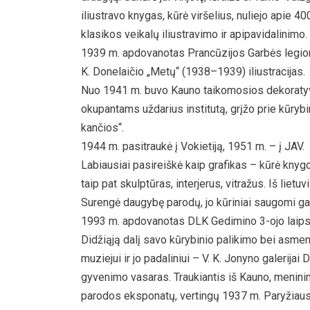
iliustravo knygas, kūrė viršelius, nuliejo apie 4
klasikos veikalų iliustravimo ir apipavidalinimo.
1939 m. apdovanotas Prancūzijos Garbės legion
K. Donelaičio „Metų“ (1938–1939) iliustracijas.
Nuo 1941 m. buvo Kauno taikomosios dekoratyvinė
okupantams uždarius institutą, grįžo prie kūrybi
kančios“.
1944 m. pasitraukė į Vokietiją, 1951 m. – į JAV.
Labiausiai pasireiškė kaip grafikas – kūrė knygo
taip pat skulptūras, interjerus, vitražus. Iš liet
Surengė daugybę parodų, jo kūriniai saugomi g
1993 m. apdovanotas DLK Gedimino 3-ojo laipsn
Didžiąją dalį savo kūrybinio palikimo bei asmen
muziejui ir jo padaliniui – V. K. Jonyno galerij
gyvenimo vasaras. Traukiantis iš Kauno, meninin
parodos eksponatų, vertingų 1937 m. Paryžiaus 