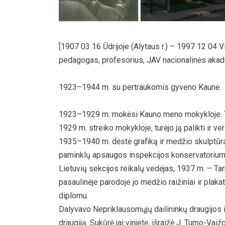
[1907 03 16 Ūdrijoje (Alytaus r.) – 1997 12 04 Vil
pedagogas, profesorius, JAV nacionalinės akad
1923–1944 m. su pertraukomis gyveno Kaune.
1923–1929 m. mokėsi Kauno meno mokykloje. T
1929 m. streiko mokykloje, turėjo ją palikti ir v
1935–1940 m. dėstė grafiką ir medžio skulptū
paminklų apsaugos inspekcijos konservatoriumi,
Lietuvių sekcijos reikalų vedėjas, 1937 m. – Tar
pasaulinėje parodoje jo medžio raižiniai ir pla
diplomu.
Dalyvavo Nepriklausomųjų dailininkų draugijos i
draugiją. Sukūrė jai vinjetę, išraižė J. Tumo-Vai