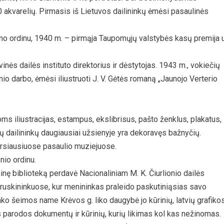
00 akvarelių. Pirmasis iš Lietuvos dailininkų ėmėsi pasaulinės
o ordinu, 1940 m. – pirmąja Taupomųjų valstybės kasų premija 
s dailės instituto direktorius ir dėstytojas. 1943 m., vokiečių
nio darbo, ėmėsi iliustruoti J. V. Gėtės romaną „Jaunojo Verterio
ms iliustracijas, estampus, ekslibrisus, pašto ženklus, plakatus,
uvių dailininkų daugiausiai užsienyje yra dekoravęs bažnyčių.
arsiausiuose pasaulio muziejuose.
io ordinu.
inę biblioteką perdavė Nacionaliniam M. K. Čiurlionio dailės
ai Druskininkuose, kur menininkas praleido paskutiniąsias savo
ko šeimos name Krėvos g. liko daugybė jo kūrinių, latvių grafiko
parodos dokumentų ir kūrinių, kurių likimas kol kas nežinomas.