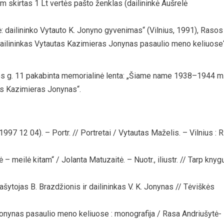
m skirtas 1 Lt vertės pašto ženklas (dailininkė Aušrelė
ė: dailininko Vytauto K. Jonyno gyvenimas“ (Vilnius, 1991), Rasos
Dailininkas Vytautas Kazimieras Jonynas pasaulio meno keliuose
os g. 11 pakabinta memorialinė lenta: „Šiame name 1938–1944 m
as Kazimieras Jonynas“.
7 12 04). – Portr. // Portretai / Vytautas Maželis. – Vilnius : R
meilė kitam“ / Jolanta Matuzaitė. – Nuotr., iliustr. // Tarp knyg
rašytojas B. Brazdžionis ir dailininkas V. K. Jonynas // Tėviškės
Jonynas pasaulio meno keliuose : monografija / Rasa Andriušytė-