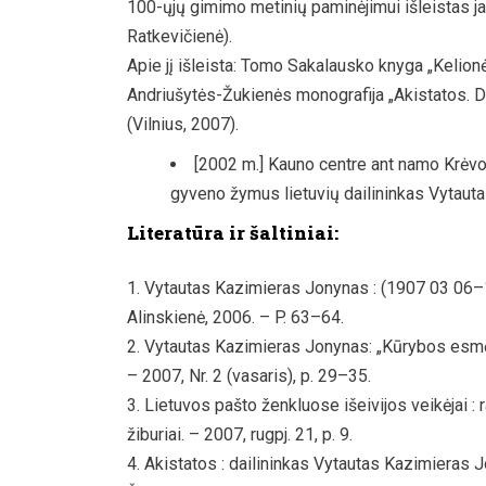
100-ųjų gimimo metinių paminėjimui išleistas ja
Ratkevičienė).
Apie jį išleista: Tomo Sakalausko knyga „Kelion
Andriušytės-Žukienės monografija „Akistatos. 
(Vilnius, 2007).
[2002 m.] Kauno centre ant namo Krėv
gyveno žymus lietuvių dailininkas Vytaut
Literatūra ir šaltiniai:
Vytautas Kazimieras Jonynas : (1907 03 06–199
Alinskienė, 2006. – P. 63–64.
Vytautas Kazimieras Jonynas: „Kūrybos esmė – 
– 2007, Nr. 2 (vasaris), p. 29–35.
Lietuvos pašto ženkluose išeivijos veikėjai : 
žiburiai. – 2007, rugpj. 21, p. 9.
Akistatos : dailininkas Vytautas Kazimieras 