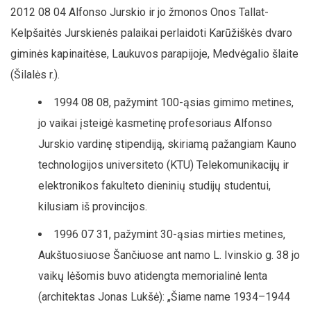
2012 08 04 Alfonso Jurskio ir jo žmonos Onos Tallat-
Kelpšaitės Jurskienės palaikai perlaidoti Karūžiškės dvaro
giminės kapinaitėse, Laukuvos parapijoje, Medvėgalio šlaite
(Šilalės r.).
1994 08 08, pažymint 100-ąsias gimimo metines,
jo vaikai įsteigė kasmetinę profesoriaus Alfonso
Jurskio vardinę stipendiją, skiriamą pažangiam Kauno
technologijos universiteto (KTU) Telekomunikacijų ir
elektronikos fakulteto dieninių studijų studentui,
kilusiam iš provincijos.
1996 07 31, pažymint 30-ąsias mirties metines,
Aukštuosiuose Šančiuose ant namo L. Ivinskio g. 38 jo
vaikų lėšomis buvo atidengta memorialinė lenta
(architektas Jonas Lukšė): „Šiame name 1934–1944