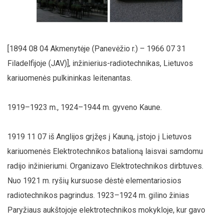
[1894 08 04 Akmenytėje (Panevėžio r.) – 1966 07 31
Filadelfijoje (JAV)], inžinierius-radiotechnikas, Lietuvos
kariuomenės pulkininkas leitenantas.
1919–1923 m., 1924–1944 m. gyveno Kaune.
1919 11 07 iš Anglijos grįžęs į Kauną, įstojo į Lietuvos
kariuomenės Elektrotechnikos batalioną laisvai samdomu
radijo inžinieriumi. Organizavo Elektrotechnikos dirbtuves.
Nuo 1921 m. ryšių kursuose dėstė elementariosios
radiotechnikos pagrindus. 1923–1924 m. gilino žinias
Paryžiaus aukštojoje elektrotechnikos mokykloje, kur gavo