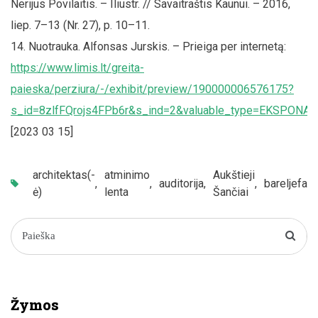
Nerijus Povilaitis. – Iliustr. // Savaitraštis Kaunui. – 2016,
liep. 7–13 (Nr. 27), p. 10–11.
Nuotrauka. Alfonsas Jurskis. – Prieiga per internetą:
https://www.limis.lt/greita-
paieska/perziura/-/exhibit/preview/190000006576175?
s_id=8zlfFQrojs4FPb6r&s_ind=2&valuable_type=EKSPONAT
[2023 03 15]
architektas(-
atminimo
Aukštieji
,
,
auditorija
,
,
bareljefas
,
ė)
lenta
Šančiai
Žymos