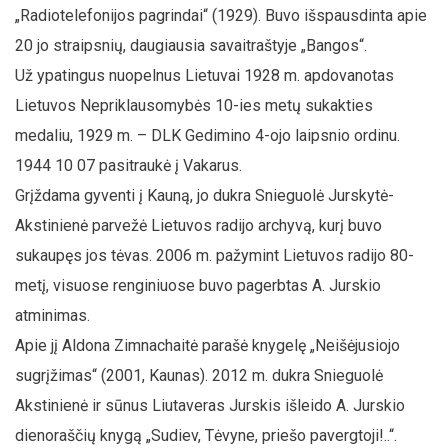
„Radiotelefonijos pagrindai“ (1929). Buvo išspausdinta apie
20 jo straipsnių, daugiausia savaitraštyje „Bangos“.
Už ypatingus nuopelnus Lietuvai 1928 m. apdovanotas
Lietuvos Nepriklausomybės 10-ies metų sukakties
medaliu, 1929 m. – DLK Gedimino 4-ojo laipsnio ordinu.
1944 10 07 pasitraukė į Vakarus.
Grįždama gyventi į Kauną, jo dukra Snieguolė Jurskytė-
Akstinienė parvežė Lietuvos radijo archyvą, kurį buvo
sukaupęs jos tėvas. 2006 m. pažymint Lietuvos radijo 80-
metį, visuose renginiuose buvo pagerbtas A. Jurskio
atminimas.
Apie jį Aldona Zimnachaitė parašė knygelę „Neišėjusiojo
sugrįžimas“ (2001, Kaunas). 2012 m. dukra Snieguolė
Akstinienė ir sūnus Liutaveras Jurskis išleido A. Jurskio
dienoraščių knygą „Sudiev, Tėvyne, priešo pavergtoji!..“.