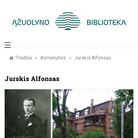
Skip
to
content
Žymūs Kauno
žmonės: atminimo
Pradžia
»
Asmenybės
»
Jurskis Alfonsas
įamžinimas
Jurskis Alfonsas