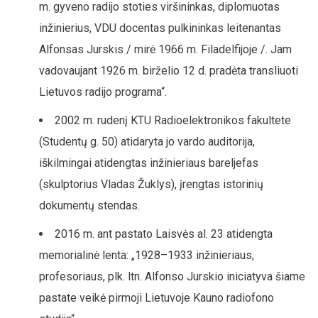
m. gyveno radijo stoties viršininkas, diplomuotas
inžinierius, VDU docentas pulkininkas leitenantas
Alfonsas Jurskis / mirė 1966 m. Filadelfijoje /. Jam
vadovaujant 1926 m. birželio 12 d. pradėta transliuoti
Lietuvos radijo programa“.
2002 m. rudenį KTU Radioelektronikos fakultete
(Studentų g. 50) atidaryta jo vardo auditorija,
iškilmingai atidengtas inžinieriaus bareljefas
(skulptorius Vladas Žuklys), įrengtas istorinių
dokumentų stendas.
2016 m. ant pastato Laisvės al. 23 atidengta
memorialinė lenta: „1928–1933 inžinieriaus,
profesoriaus, plk. ltn. Alfonso Jurskio iniciatyva šiame
pastate veikė pirmoji Lietuvoje Kauno radiofono