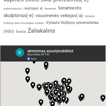
poetas(-ė)
premija
Senamiestis
rašytojas(-a)
pulkininkas(-ė)
Romainiai
skulptorius(-ė)
visuomenės veikėjas(-a)
Vytauto
Vytauto Didžiojo universitetas
Didžiojo karo muziejaus sodelis
Žaliakalnis
(VDU)
Šančiai