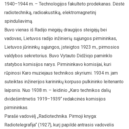
1940–1944 m. – Technologijos fakulteto prodekanas. Dėstė
radiotechniką, radioakustiką, elektromagnetinį
spinduliavimą.
Buvo vienas iš Radijo mėgėjų draugijos steigėjų bei
vadovas, Lietuvos radijo inžinierių sąjungos pirmininkas,
Lietuvos jūrininkų sąjungos, įsteigtos 1923 m., pirmosios
valdybos sekretorius. Buvo Vytauto Didžiojo paminklo
statybos komisijos narys. Pirmininkavo komisijai, kuri
rūpinosi Karo muziejaus technikos skyriumi. 1934 m. jam
suteiktas inžinerijos karininkų korpuso pulkininko leitenanto
laipsnis. Nuo 1938 m. – leidinio „Karo technikos dalių
dvidešimtmetis 1919–1939“ redakcinės komisijos
pirmininkas.
Parašė vadovėlį „Radiotechnika. Pirmoji knyga:
Radiotelegrafija“ (1927), kurį papildė antrasis vadovėlis