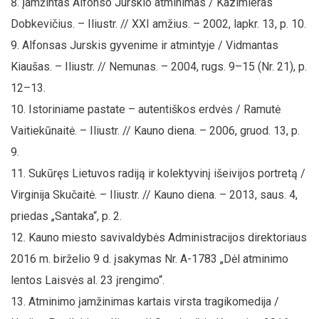
Įamžintas Alfonso Jurskio atminimas / Kazimieras
Dobkevičius. – Iliustr. // XXI amžius. – 2002, lapkr. 13, p. 10.
Alfonsas Jurskis gyvenime ir atmintyje / Vidmantas
Kiaušas. – Iliustr. // Nemunas. – 2004, rugs. 9–15 (Nr. 21), p.
12–13.
Istoriniame pastate – autentiškos erdvės / Ramutė
Vaitiekūnaitė. – Iliustr. // Kauno diena. – 2006, gruod. 13, p.
9.
Sukūręs Lietuvos radiją ir kolektyvinį išeivijos portretą /
Virginija Skučaitė. – Iliustr. // Kauno diena. – 2013, saus. 4,
priedas „Santaka“, p. 2.
Kauno miesto savivaldybės Administracijos direktoriaus
2016 m. birželio 9 d. įsakymas Nr. A-1783 „Dėl atminimo
lentos Laisvės al. 23 įrengimo
“.
Atminimo įamžinimas kartais virsta tragikomedija /