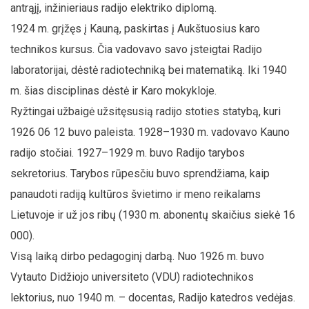
antrąjį, inžinieriaus radijo elektriko diplomą.
1924 m. grįžęs į Kauną, paskirtas į Aukštuosius karo
technikos kursus. Čia vadovavo savo įsteigtai Radijo
laboratorijai, dėstė radiotechniką bei matematiką. Iki 1940
m. šias disciplinas dėstė ir Karo mokykloje.
Ryžtingai užbaigė užsitęsusią radijo stoties statybą, kuri
1926 06 12 buvo paleista. 1928–1930 m. vadovavo Kauno
radijo stočiai. 1927–1929 m. buvo Radijo tarybos
sekretorius. Tarybos rūpesčiu buvo sprendžiama, kaip
panaudoti radiją kultūros švietimo ir meno reikalams
Lietuvoje ir už jos ribų (1930 m. abonentų skaičius siekė 16
000).
Visą laiką dirbo pedagoginį darbą. Nuo 1926 m. buvo
Vytauto Didžiojo universiteto (VDU) radiotechnikos
lektorius, nuo 1940 m. – docentas, Radijo katedros vedėjas.