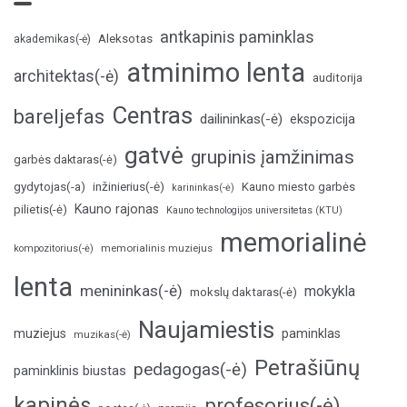
antkapinis paminklas
Aleksotas
akademikas(-ė)
atminimo lenta
architektas(-ė)
auditorija
Centras
bareljefas
dailininkas(-ė)
ekspozicija
gatvė
grupinis įamžinimas
garbės daktaras(-ė)
inžinierius(-ė)
gydytojas(-a)
Kauno miesto garbės
karininkas(-ė)
Kauno rajonas
pilietis(-ė)
Kauno technologijos universitetas (KTU)
memorialinė
memorialinis muziejus
kompozitorius(-ė)
lenta
menininkas(-ė)
mokykla
mokslų daktaras(-ė)
Naujamiestis
muziejus
paminklas
muzikas(-ė)
Petrašiūnų
pedagogas(-ė)
paminklinis biustas
kapinės
profesorius(-ė)