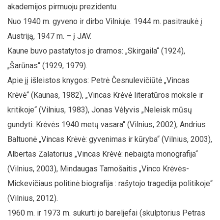
akademijos pirmuoju prezidentu.
Nuo 1940 m. gyveno ir dirbo Vilniuje. 1944 m. pasitraukė į
Austriją, 1947 m. – į JAV.
Kaune buvo pastatytos jo dramos: „Skirgaila“ (1924),
„Šarūnas“ (1929, 1979).
Apie jį išleistos knygos: Petrė Česnulevičiūtė „Vincas
Krėvė“ (Kaunas, 1982), „Vincas Krėvė literatūros moksle ir
kritikoje“ (Vilnius, 1983), Jonas Vėlyvis „Neleisk mūsų
gundyti: Krėvės 1940 metų vasara“ (Vilnius, 2002), Andrius
Baltuonė „Vincas Krėvė: gyvenimas ir kūryba“ (Vilnius, 2003),
Albertas Zalatorius „Vincas Krėvė: nebaigta monografija“
(Vilnius, 2003), Mindaugas Tamošaitis „Vinco Krėvės-
Mickevičiaus politinė biografija : rašytojo tragedija politikoje“
(Vilnius, 2012).
1960 m. ir 1973 m. sukurti jo bareljefai (skulptorius Petras