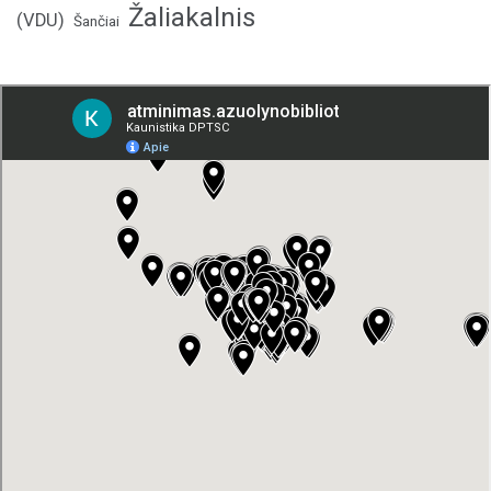
Žaliakalnis
(VDU)
Šančiai