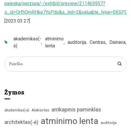
paieska/perziura/-/exhibit/preview/211465957?
s_id=OrfhQmRHke7YoPdo&s_ind=2&valuable_type=EKSPO
[2023 03 27]
akademikas(-
atminimo
,
,
auditorija
,
Centras
,
Dainava
,
ė)
lenta
Žymos
antkapinis paminklas
Aleksotas
akademikas(-ė)
atminimo lenta
architektas(-ė)
auditorija