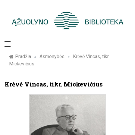
Skip
to
content
Žymūs Kauno
žmonės: atminimo
Pradžia
»
Asmenybės
»
Krėvė Vincas, tikr.
Mickevičius
įamžinimas
Krėvė Vincas, tikr. Mickevičius