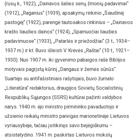
(rusų k., 1922), „Dainavos šalies senų žmonių padavimai“
(1912), „Raganius“ (1939), apsakymų rinkinio „Šiaudinėj
pastogėj“ (1922), parengė tautosakos rinkinius – „Dainavos
krašto liaudies dainos“ (1924), „Sparnuočiai liaudies
padavimuose“ (1933), „Patarlės ir priežodžiai“ (3 t., 1934–
1937 m.) ir kt. Buvo išleisti V. Krėvės „Raštai“ (10 t., 1921–
1930). Nuo 1907 m. iki gyvenimo pabaigos rašė Biblijos
motyvais pagrįstą kūrinį „Dangaus ir žemės sūnūs“.
Suartėjo su antifašistiniais rašytojais, buvo žurnalo
„Literatūra“ redaktorius, draugijos Sovietų Socialistinių
Respublikų Sąjungos (SSRS) kultūrai pažinti valdybos
narys. 1940 m. ėjo ministro pirmininko pavaduotojo ir
užsienio reikalų ministro pareigas marionetinėje Lietuvos
vyriausybėje, tačiau įsitikinęs savo bejėgiškumu –
atsistatydino. 1941 m. paskirtas Lietuvos mokslų