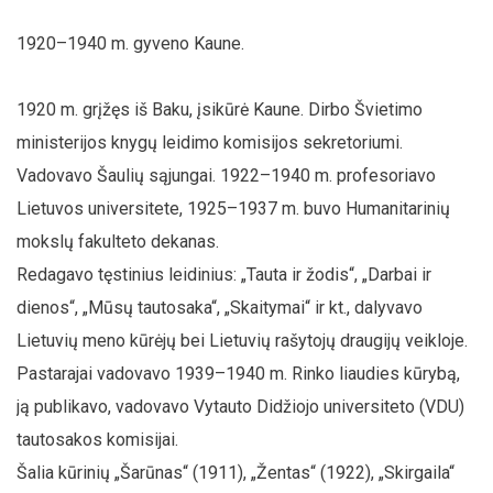
1920–1940 m. gyveno Kaune.
1920 m. grįžęs iš Baku, įsikūrė Kaune. Dirbo Švietimo
ministerijos knygų leidimo komisijos sekretoriumi.
Vadovavo Šaulių sąjungai. 1922–1940 m. profesoriavo
Lietuvos universitete, 1925–1937 m. buvo Humanitarinių
mokslų fakulteto dekanas.
Redagavo tęstinius leidinius: „Tauta ir žodis“, „Darbai ir
dienos“, „Mūsų tautosaka“, „Skaitymai“ ir kt., dalyvavo
Lietuvių meno kūrėjų bei Lietuvių rašytojų draugijų veikloje.
Pastarajai vadovavo 1939–1940 m. Rinko liaudies kūrybą,
ją publikavo, vadovavo Vytauto Didžiojo universiteto (VDU)
tautosakos komisijai.
Šalia kūrinių „Šarūnas“ (1911), „Žentas“ (1922), „Skirgaila“