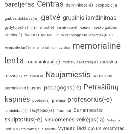
Centras
bareljefas
dailininkas(-ė)
ekspozicija
gatvė
grupinis įamžinimas
garbės daktaras(-ė)
inžinierius(-ė)
gydytojas(-a)
Kauno miesto garbės
karininkas(-ė)
Kauno rajonas
pilietis(-ė)
Kauno technologijos universitetas (KTU)
memorialinė
memorialinis muziejus
kompozitorius(-ė)
lenta
menininkas(-ė)
mokykla
mokslų daktaras(-ė)
Naujamiestis
muziejus
paminklas
muzikas(-ė)
Petrašiūnų
pedagogas(-ė)
paminklinis biustas
kapinės
profesorius(-ė)
poetas(-ė)
premija
Senamiestis
rašytojas(-a)
pulkininkas(-ė)
Romainiai
skulptorius(-ė)
visuomenės veikėjas(-a)
Vytauto
Vytauto Didžiojo universitetas
Didžiojo karo muziejaus sodelis