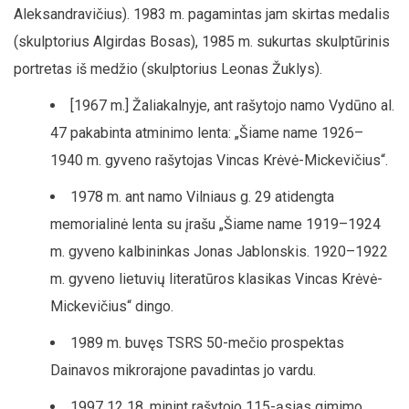
Aleksandravičius). 1983 m. pagamintas jam skirtas medalis
(skulptorius Algirdas Bosas), 1985 m. sukurtas skulptūrinis
portretas iš medžio (skulptorius Leonas Žuklys).
[1967 m.] Žaliakalnyje, ant rašytojo namo Vydūno al.
47 pakabinta atminimo lenta: „Šiame name 1926–
1940 m. gyveno rašytojas Vincas Krėvė-Mickevičius“.
1978 m. ant namo Vilniaus g. 29 atidengta
memorialinė lenta su įrašu „Šiame name 1919–1924
m. gyveno kalbininkas Jonas Jablonskis. 1920–1922
m. gyveno lietuvių literatūros klasikas Vincas Krėvė-
Mickevičius“ dingo.
1989 m. buvęs TSRS 50-mečio prospektas
Dainavos mikrorajone pavadintas jo vardu.
1997 12 18, minint rašytojo 115-ąsias gimimo