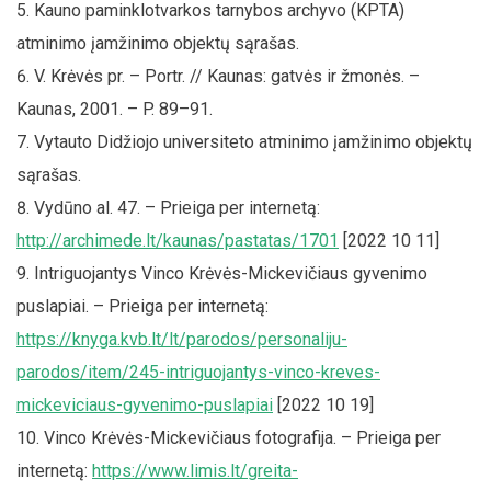
Kauno paminklotvarkos tarnybos archyvo (KPTA)
atminimo įamžinimo objektų sąrašas.
V. Krėvės pr. – Portr. // Kaunas: gatvės ir žmonės. –
Kaunas, 2001. – P. 89–91.
Vytauto Didžiojo universiteto atminimo įamžinimo objektų
sąrašas.
Vydūno al. 47. – Prieiga per internetą:
http://archimede.lt/kaunas/pastatas/1701
[2022 10 11]
Intriguojantys Vinco Krėvės-Mickevičiaus gyvenimo
puslapiai. – Prieiga per internetą:
https://knyga.kvb.lt/lt/parodos/personaliju-
parodos/item/245-intriguojantys-vinco-kreves-
mickeviciaus-gyvenimo-puslapiai
[2022 10 19]
Vinco Krėvės-Mickevičiaus fotografija. – Prieiga per
internetą:
https://www.limis.lt/greita-