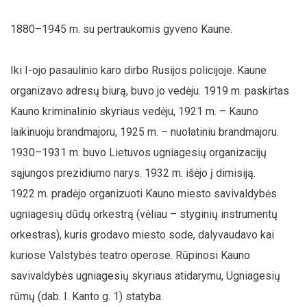
1880–1945 m. su pertraukomis gyveno Kaune.
Iki I-ojo pasaulinio karo dirbo Rusijos policijoje. Kaune
organizavo adresų biurą, buvo jo vedėju. 1919 m. paskirtas
Kauno kriminalinio skyriaus vedėju, 1921 m. – Kauno
laikinuoju brandmajoru, 1925 m. – nuolatiniu brandmajoru.
1930–1931 m. buvo Lietuvos ugniagesių organizacijų
sąjungos prezidiumo narys. 1932 m. išėjo į dimisiją.
1922 m. pradėjo organizuoti Kauno miesto savivaldybės
ugniagesių dūdų orkestrą (vėliau – styginių instrumentų
orkestras), kuris grodavo miesto sode, dalyvaudavo kai
kuriose Valstybės teatro operose. Rūpinosi Kauno
savivaldybės ugniagesių skyriaus atidarymu, Ugniagesių
rūmų (dab. I. Kanto g. 1) statyba.