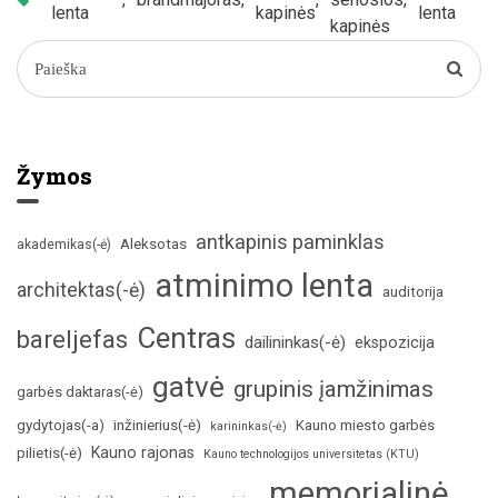
lenta
kapinės
lenta
kapinės
Žymos
antkapinis paminklas
Aleksotas
akademikas(-ė)
atminimo lenta
architektas(-ė)
auditorija
Centras
bareljefas
dailininkas(-ė)
ekspozicija
gatvė
grupinis įamžinimas
garbės daktaras(-ė)
inžinierius(-ė)
gydytojas(-a)
Kauno miesto garbės
karininkas(-ė)
Kauno rajonas
pilietis(-ė)
Kauno technologijos universitetas (KTU)
memorialinė