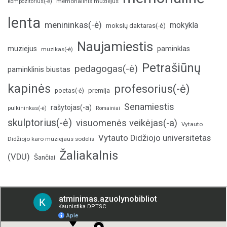
memorialinis muziejus
kompozitorius(-ė)
lenta
menininkas(-ė)
mokykla
mokslų daktaras(-ė)
Naujamiestis
muziejus
paminklas
muzikas(-ė)
Petrašiūnų
pedagogas(-ė)
paminklinis biustas
kapinės
profesorius(-ė)
poetas(-ė)
premija
Senamiestis
rašytojas(-a)
pulkininkas(-ė)
Romainiai
skulptorius(-ė)
visuomenės veikėjas(-a)
Vytauto
Vytauto Didžiojo universitetas
Didžiojo karo muziejaus sodelis
Žaliakalnis
(VDU)
Šančiai