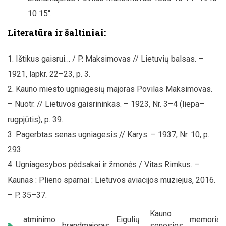
10 15“.
Literatūra ir šaltiniai:
Ištikus gaisrui… / P. Maksimovas // Lietuvių balsas. –
1921, lapkr. 22–23, p. 3.
Kauno miesto ugniagesių majoras Povilas Maksimovas.
– Nuotr. // Lietuvos gaisrininkas. – 1923, Nr. 3–4 (liepa–
rugpjūtis), p. 39.
Pagerbtas senas ugniagesis // Karys. – 1937, Nr. 10, p.
293.
Ugniagesybos pėdsakai ir žmonės / Vitas Rimkus. –
Kaunas : Plieno sparnai : Lietuvos aviacijos muziejus, 2016.
– P. 35–37.
Kauno
atminimo
Eigulių
memoriali
,
brandmajoras
,
,
senosios
,