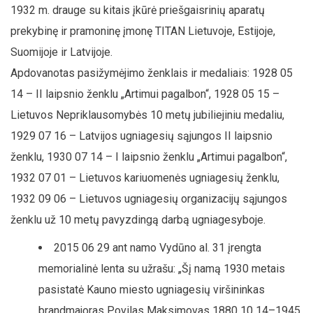
1932 m. drauge su kitais įkūrė priešgaisrinių aparatų
prekybinę ir pramoninę įmonę TITAN Lietuvoje, Estijoje,
Suomijoje ir Latvijoje.
Apdovanotas pasižymėjimo ženklais ir medaliais: 1928 05
14 – II laipsnio ženklu „Artimui pagalbon“, 1928 05 15 –
Lietuvos Nepriklausomybės 10 metų jubiliejiniu medaliu,
1929 07 16 – Latvijos ugniagesių sąjungos II laipsnio
ženklu, 1930 07 14 – I laipsnio ženklu „Artimui pagalbon“,
1932 07 01 – Lietuvos kariuomenės ugniagesių ženklu,
1932 09 06 – Lietuvos ugniagesių organizacijų sąjungos
ženklu už 10 metų pavyzdingą darbą ugniagesyboje.
2015 06 29 ant namo Vydūno al. 31 įrengta
memorialinė lenta su užrašu: „Šį namą 1930 metais
pasistatė Kauno miesto ugniagesių viršininkas
brandmajoras Povilas Maksimovas 1880 10 14–1945