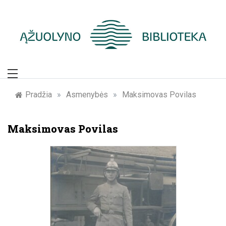
Skip
to
content
Žymūs Kauno
žmonės: atminimo
Pradžia
»
Asmenybės
»
Maksimovas Povilas
įamžinimas
Maksimovas Povilas