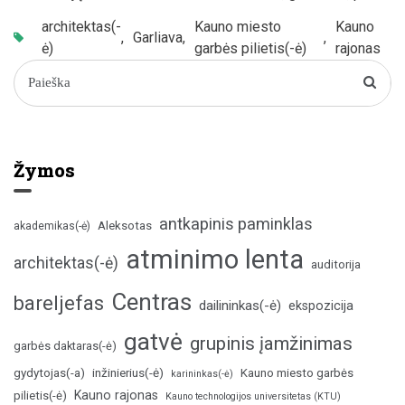
architektas(-
Kauno miesto
Kauno
,
Garliava
,
,
ė)
garbės pilietis(-ė)
rajonas
Žymos
antkapinis paminklas
Aleksotas
akademikas(-ė)
atminimo lenta
architektas(-ė)
auditorija
Centras
bareljefas
dailininkas(-ė)
ekspozicija
gatvė
grupinis įamžinimas
garbės daktaras(-ė)
inžinierius(-ė)
gydytojas(-a)
Kauno miesto garbės
karininkas(-ė)
Kauno rajonas
pilietis(-ė)
Kauno technologijos universitetas (KTU)