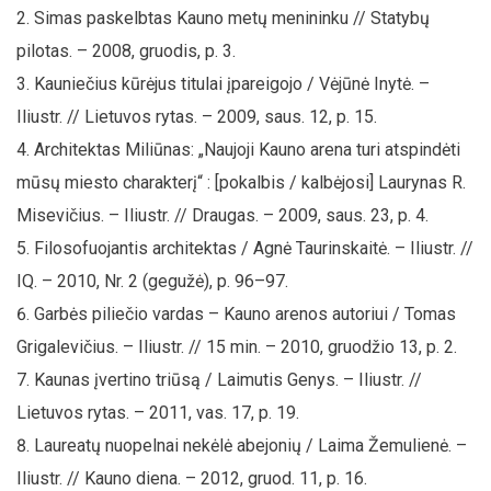
Simas paskelbtas Kauno metų menininku // Statybų
pilotas. – 2008, gruodis, p. 3.
Kauniečius kūrėjus titulai įpareigojo / Vėjūnė Inytė. –
Iliustr. // Lietuvos rytas. – 2009, saus. 12, p. 15.
Architektas Miliūnas: „Naujoji Kauno arena turi atspindėti
mūsų miesto charakterį“ : [pokalbis / kalbėjosi] Laurynas R.
Misevičius. – Iliustr. // Draugas. – 2009, saus. 23, p. 4.
Filosofuojantis architektas / Agnė Taurinskaitė. – Iliustr. //
IQ. – 2010, Nr. 2 (gegužė), p. 96–97.
Garbės piliečio vardas – Kauno arenos autoriui / Tomas
Grigalevičius. – Iliustr. // 15 min. – 2010, gruodžio 13, p. 2.
Kaunas įvertino triūsą / Laimutis Genys. – Iliustr. //
Lietuvos rytas. – 2011, vas. 17, p. 19.
Laureatų nuopelnai nekėlė abejonių / Laima Žemulienė. –
Iliustr. // Kauno diena. – 2012, gruod. 11, p. 16.