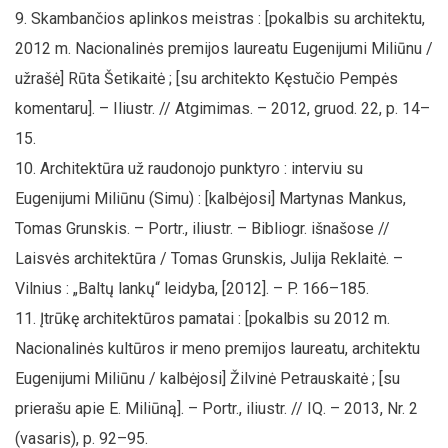
Skambančios aplinkos meistras : [pokalbis su architektu,
2012 m. Nacionalinės premijos laureatu Eugenijumi Miliūnu /
užrašė] Rūta Šetikaitė ; [su architekto Kęstučio Pempės
komentaru]. – Iliustr. // Atgimimas. – 2012, gruod. 22, p. 14–
15.
Architektūra už raudonojo punktyro : interviu su
Eugenijumi Miliūnu (Simu) : [kalbėjosi] Martynas Mankus,
Tomas Grunskis. – Portr., iliustr. – Bibliogr. išnašose //
Laisvės architektūra / Tomas Grunskis, Julija Reklaitė. –
Vilnius : „Baltų lankų“ leidyba, [2012]. – P. 166–185.
Įtrūkę architektūros pamatai : [pokalbis su 2012 m.
Nacionalinės kultūros ir meno premijos laureatu, architektu
Eugenijumi Miliūnu / kalbėjosi] Žilvinė Petrauskaitė ; [su
prierašu apie E. Miliūną]. – Portr., iliustr. // IQ. – 2013, Nr. 2
(vasaris), p. 92–95.