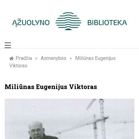
Skip
to
content
Žymūs Kauno
žmonės: atminimo
Pradžia
»
Asmenybės
»
Miliūnas Eugenijus
Viktoras
įamžinimas
Miliūnas Eugenijus Viktoras