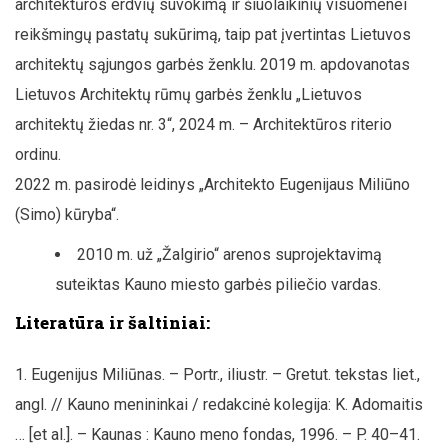
architektūros erdvių suvokimą ir šiuolaikinių visuomenei
reikšmingų pastatų sukūrimą, taip pat įvertintas Lietuvos
architektų sąjungos garbės ženklu. 2019 m. apdovanotas
Lietuvos Architektų rūmų garbės ženklu „Lietuvos
architektų žiedas nr. 3“, 2024 m. – Architektūros riterio
ordinu.
2022 m. pasirodė leidinys „Architekto Eugenijaus Miliūno
(Simo) kūryba“.
2010 m. už „Žalgirio“ arenos suprojektavimą
suteiktas Kauno miesto garbės piliečio vardas.
Literatūra ir šaltiniai:
Eugenijus Miliūnas. – Portr., iliustr. – Gretut. tekstas liet.,
angl. // Kauno menininkai / redakcinė kolegija: K. Adomaitis
… [et al.]. – Kaunas : Kauno meno fondas, 1996. – P. 40–41.