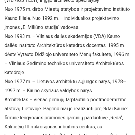
(VILNIUS TECH) ir įgijo architekto specialybę.
Nuo 1975 m. dirbo Miestų statybos ir projektavimo instituto
Kauno filiale. Nuo 1992 m. – individualios projektavimo
įmonės „E. Miliūno studija“ vadovas.
Nuo 1993 m. – Vilniaus dailės akademijos (VDA) Kauno
dailės instituto Architektūros katedros docentas. 1995 m.
dėstė Vytauto Didžiojo universiteto Menų fakultete, 1996 m.
– Vilniaus Gedimino technikos universiteto Architektūros
katedroje.
Nuo 1977 m. – Lietuvos architektų sąjungos narys, 1978–
1997 m. – Kauno skyriaus valdybos narys.
Architektas – vienas pirmųjų tarptautinio postmodernizmo
atstovų Lietuvoje. Pagrindiniai jo realizuoti projektai Kaune:
firminė lengvosios pramonės gaminių parduotuvė „Rėda“,
Kalniečių III mikrorajonas ir buitinis centras, su