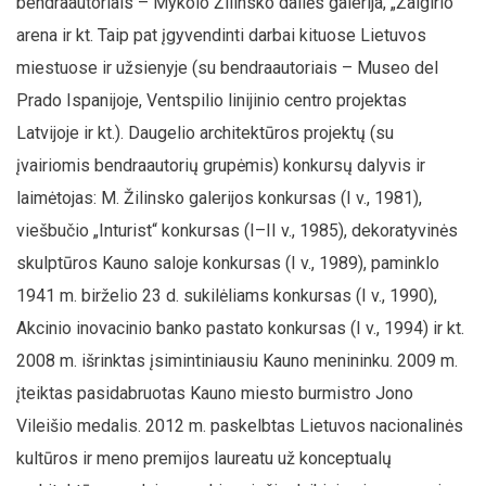
bendraautoriais – Mykolo Žilinsko dailės galerija, „Žalgirio“
arena ir kt. Taip pat įgyvendinti darbai kituose Lietuvos
miestuose ir užsienyje (su bendraautoriais – Museo del
Prado Ispanijoje, Ventspilio linijinio centro projektas
Latvijoje ir kt.). Daugelio architektūros projektų (su
įvairiomis bendraautorių grupėmis) konkursų dalyvis ir
laimėtojas: M. Žilinsko galerijos konkursas (I v., 1981),
viešbučio „Inturist“ konkursas (I–II v., 1985), dekoratyvinės
skulptūros Kauno saloje konkursas (I v., 1989), paminklo
1941 m. birželio 23 d. sukilėliams konkursas (I v., 1990),
Akcinio inovacinio banko pastato konkursas (I v., 1994) ir kt.
2008 m. išrinktas įsimintiniausiu Kauno menininku. 2009 m.
įteiktas pasidabruotas Kauno miesto burmistro Jono
Vileišio medalis. 2012 m. paskelbtas Lietuvos nacionalinės
kultūros ir meno premijos laureatu už konceptualų