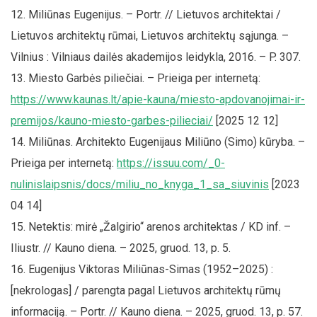
Miliūnas Eugenijus. – Portr. // Lietuvos architektai /
Lietuvos architektų rūmai, Lietuvos architektų sąjunga. –
Vilnius : Vilniaus dailės akademijos leidykla, 2016. – P. 307.
Miesto Garbės piliečiai. – Prieiga per internetą:
https://www.kaunas.lt/apie-kauna/miesto-apdovanojimai-ir-
premijos/kauno-miesto-garbes-pilieciai/
[2025 12 12]
Miliūnas. Architekto Eugenijaus Miliūno (Simo) kūryba. –
Prieiga per internetą:
https://issuu.com/_0-
nulinislaipsnis/docs/miliu_no_knyga_1_sa_siuvinis
[2023
04 14]
Netektis: mirė „Žalgirio“ arenos architektas / KD inf. –
Iliustr. // Kauno diena. – 2025, gruod. 13, p. 5.
Eugenijus Viktoras Miliūnas-Simas (1952–2025) :
[nekrologas] / parengta pagal Lietuvos architektų rūmų
informaciją. – Portr. // Kauno diena. – 2025, gruod. 13, p. 57.