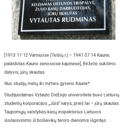
[1913 11 12 Varniuose (Telšių r.) – 1941 07 14 Kaune;
palaidotas Kauno senosiose kapinėse], Birželio sukilimo
dalyvis, jūrų skautas.
Nuo studijų metų iki mirties gyveno Kaune*.
Studijuodamas Vytauto Didžiojo universitete buvo Lietuvių
studentų korporacijos „Jūra“ narys, prieš tai – jūrų skautas.
Taupomųjų valstybės kasų inspektorius Lietuvos
išsilaisvinimo iš bolševikų teroro dienomis išgirdęs