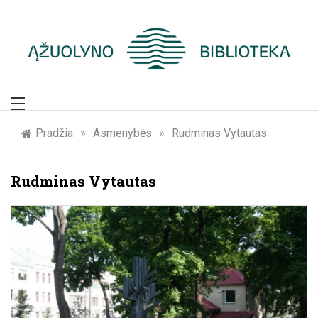
Skip
to
content
Žymūs Kauno
žmonės: atminimo
Pradžia
»
Asmenybės
»
Rudminas Vytautas
įamžinimas
Rudminas Vytautas