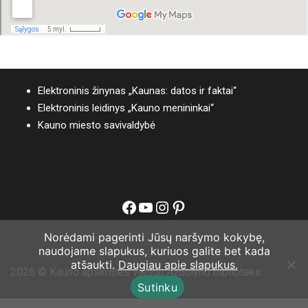
Elektroninis žinynas „Kaunas: datos ir faktai“
Elektroninis leidinys „Kauno menininkai“
Kauno miesto savivaldybė
Facebook
YouTube
Instagram
Pinterest
Norėdami pagerinti Jūsų naršymo kokybę,
naudojame slapukus, kuriuos galite bet kada
atšaukti.
Daugiau apie slapukus.
2026 © Kauno apskrities viešoji Ąžuolyno biblioteka
Sutinku