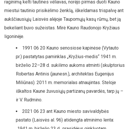
raginimą kelti tautines vėliavas, norėjo pirmas duoti Kauno
miestui tautinio prisikėlimo ženklą, iškeldamas trispalvę ant
aukščiausiųjų Laisvės alėjoje Taupomųjų kasų rūmų, bet ją
bekeliant buvo sužeistas. Mirė Kauno Raudonojo Kryžiaus
ligoninėje.
1991 06 20 Kauno senosiose kapinėse (Vytauto
pr.) pastatytas paminklas „Kryžius-medis“ 1941 m.
birželio 22–28 d. sukilimo aukoms atminti (skulptorius
Robertas Antinis (jaunesn.), architektas Eugenijus
Miliūnas). 2011 m. memorialas atnaujintas. Steloje
iškaltos Kaune žuvusiųjų partizanų pavardės, tarp jų –
ir V. Rudmino.
2021 06 23 ant Kauno miesto savivaldybės
pastato (Laisvės al. 96) atidengta atminimo lenta:
„1941 m. birželio 23 d., prasidėjus ginkluotam