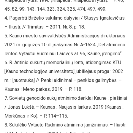
Klaipėdos rytas, 1998 (Klaipėda : Klaipėdos rytas). – P. 43,
45, 82, 99, 143, 144, 323, 324, 325, 474, 497, 499.
Pagerbti Birželio sukilimo dalyviai / Stasys Ignatavičius.
– Iliustr. // Trimitas. – 2011, Nr. 8, p. 18.
Kauno miesto savivaldybės Administracijos direktoriaus
2021 m. gegužės 10 d. įsakymas Nr. A-1634 „Dėl atminimo
lentos Vytautui Rudminui Laisvės al. 96, Kaune, įrengimo“.
R. Antinio sukurtų memorialinių lentų atidengimas KTU
[Kauno technologijos universiteto] jubiliejaus proga : 2002
m. : [nuotrauka] // Penki aidinimai – penkios galimybės. –
Kaunas : Meno parkas, 2019. – P. 118.
Sovietų genocido aukų atminimo ženklai Kaune : piešiniai
/ Jonas Lukšė. – Kaunas : Naujasis lankas, 2019 (Kaunas :
Morkūnas ir Ko). – P. 114–115.
Sukilėlio Vytauto Rudmino atminimo įamžinimas. – Iliustr.