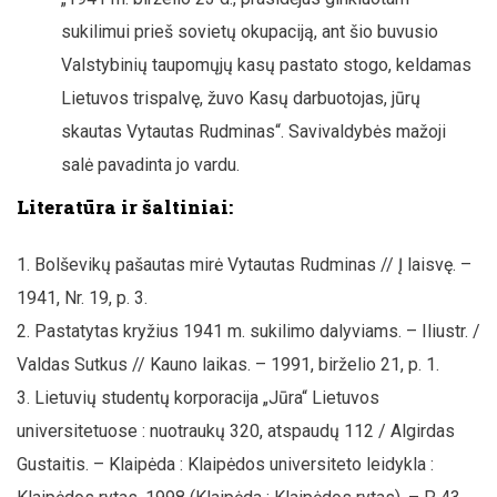
sukilimui prieš sovietų okupaciją, ant šio buvusio
Valstybinių taupomųjų kasų pastato stogo, keldamas
Lietuvos trispalvę, žuvo Kasų darbuotojas, jūrų
skautas Vytautas Rudminas“. Savivaldybės mažoji
salė pavadinta jo vardu.
Literatūra ir šaltiniai:
Bolševikų pašautas mirė Vytautas Rudminas // Į laisvę. –
1941, Nr. 19, p. 3.
Pastatytas kryžius 1941 m. sukilimo dalyviams. – Iliustr. /
Valdas Sutkus // Kauno laikas. – 1991, birželio 21, p. 1.
Lietuvių studentų korporacija „Jūra“ Lietuvos
universitetuose : nuotraukų 320, atspaudų 112 / Algirdas
Gustaitis. – Klaipėda : Klaipėdos universiteto leidykla :