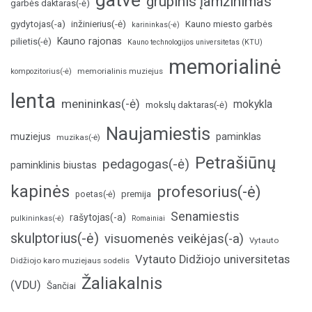
grupinis įamžinimas
garbės daktaras(-ė)
inžinierius(-ė)
gydytojas(-a)
Kauno miesto garbės
karininkas(-ė)
Kauno rajonas
pilietis(-ė)
Kauno technologijos universitetas (KTU)
memorialinė
memorialinis muziejus
kompozitorius(-ė)
lenta
menininkas(-ė)
mokykla
mokslų daktaras(-ė)
Naujamiestis
muziejus
paminklas
muzikas(-ė)
Petrašiūnų
pedagogas(-ė)
paminklinis biustas
kapinės
profesorius(-ė)
poetas(-ė)
premija
Senamiestis
rašytojas(-a)
pulkininkas(-ė)
Romainiai
skulptorius(-ė)
visuomenės veikėjas(-a)
Vytauto
Vytauto Didžiojo universitetas
Didžiojo karo muziejaus sodelis
Žaliakalnis
(VDU)
Šančiai