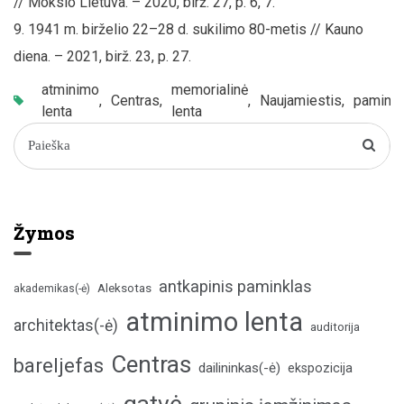
// Mokslo Lietuva. – 2020, birž. 27, p. 6, 7.
1941 m. birželio 22–28 d. sukilimo 80-metis // Kauno
diena. – 2021, birž. 23, p. 27.
atminimo
memorialinė
,
Centras
,
,
Naujamiestis
,
paminkl
lenta
lenta
Žymos
antkapinis paminklas
Aleksotas
akademikas(-ė)
atminimo lenta
architektas(-ė)
auditorija
Centras
bareljefas
dailininkas(-ė)
ekspozicija
gatvė