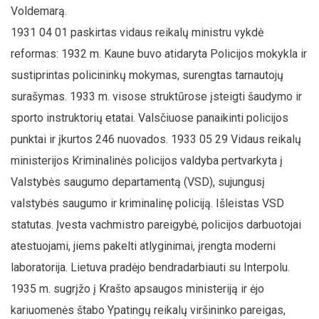
Voldemarą.
1931 04 01 paskirtas vidaus reikalų ministru vykdė
reformas: 1932 m. Kaune buvo atidaryta Policijos mokykla ir
sustiprintas policininkų mokymas, surengtas tarnautojų
surašymas. 1933 m. visose struktūrose įsteigti šaudymo ir
sporto instruktorių etatai. Valsčiuose panaikinti policijos
punktai ir įkurtos 246 nuovados. 1933 05 29 Vidaus reikalų
ministerijos Kriminalinės policijos valdyba pertvarkyta į
Valstybės saugumo departamentą (VSD), sujungusį
valstybės saugumo ir kriminalinę policiją. Išleistas VSD
statutas. Įvesta vachmistro pareigybė, policijos darbuotojai
atestuojami, jiems pakelti atlyginimai, įrengta moderni
laboratorija. Lietuva pradėjo bendradarbiauti su Interpolu.
1935 m. sugrįžo į Krašto apsaugos ministeriją ir ėjo
kariuomenės štabo Ypatingų reikalų viršininko pareigas,