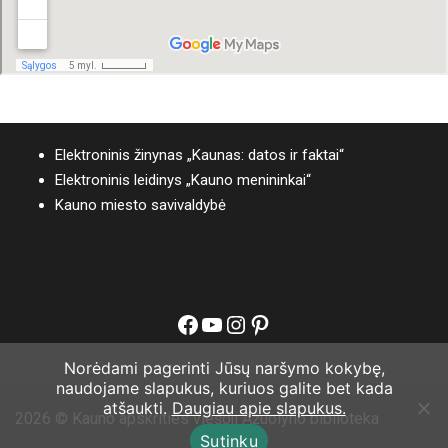
Elektroninis žinynas „Kaunas: datos ir faktai“
Elektroninis leidinys „Kauno menininkai“
Kauno miesto savivaldybė
Facebook
YouTube
Instagram
Pinterest
Norėdami pagerinti Jūsų naršymo kokybę,
naudojame slapukus, kuriuos galite bet kada
atšaukti.
Daugiau apie slapukus.
2026 © Kauno apskrities viešoji Ąžuolyno biblioteka
Sutinku