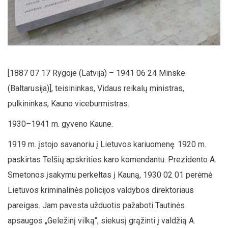
[1887 07 17 Rygoje (Latvija) – 1941 06 24 Minske
(Baltarusija)], teisininkas, Vidaus reikalų ministras,
pulkininkas, Kauno viceburmistras.
1930–1941 m. gyveno Kaune.
1919 m. įstojo savanoriu į Lietuvos kariuomenę. 1920 m.
paskirtas Telšių apskrities karo komendantu. Prezidento A.
Smetonos įsakymu perkeltas į Kauną, 1930 02 01 perėmė
Lietuvos kriminalinės policijos valdybos direktoriaus
pareigas. Jam pavesta užduotis pažaboti Tautinės
apsaugos „Geležinį vilką“, siekusį grąžinti į valdžią A.