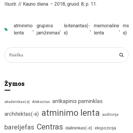
Iliustr. // Kauno diena. – 2018, gruod. 8, p. 11.
atminimo
grupinis
leitenantas(-
memorialinė
mini
,
,
,
,
lenta
įamžinimas
ė)
lenta
ė)
Žymos
antkapinis paminklas
Aleksotas
akademikas(-ė)
atminimo lenta
architektas(-ė)
auditorija
Centras
bareljefas
dailininkas(-ė)
ekspozicija