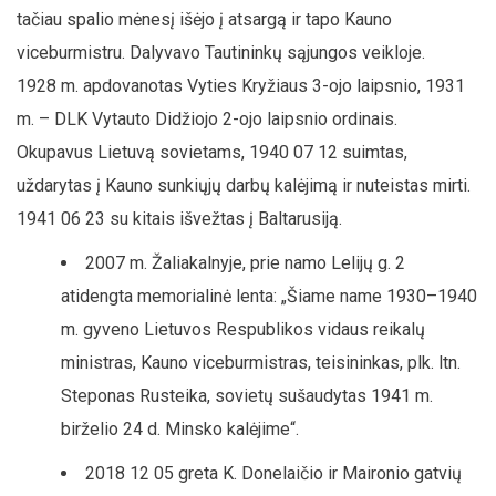
tačiau spalio mėnesį išėjo į atsargą ir tapo Kauno
viceburmistru. Dalyvavo Tautininkų sąjungos veikloje.
1928 m. apdovanotas Vyties Kryžiaus 3-ojo laipsnio, 1931
m. – DLK Vytauto Didžiojo 2-ojo laipsnio ordinais.
Okupavus Lietuvą sovietams, 1940 07 12 suimtas,
uždarytas į Kauno sunkiųjų darbų kalėjimą ir nuteistas mirti.
1941 06 23 su kitais išvežtas į Baltarusiją.
2007 m. Žaliakalnyje, prie namo Lelijų g. 2
atidengta memorialinė lenta: „Šiame name 1930–1940
m. gyveno Lietuvos Respublikos vidaus reikalų
ministras, Kauno viceburmistras, teisininkas, plk. ltn.
Steponas Rusteika, sovietų sušaudytas 1941 m.
birželio 24 d. Minsko kalėjime“.
2018 12 05 greta K. Donelaičio ir Maironio gatvių