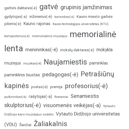
gatvė
grupinis įamžinimas
garbės daktaras(-ė)
inžinierius(-ė)
gydytojas(-a)
Kauno miesto garbės
karininkas(-ė)
Kauno rajonas
pilietis(-ė)
Kauno technologijos universitetas (KTU)
memorialinė
memorialinis muziejus
kompozitorius(-ė)
lenta
menininkas(-ė)
mokykla
mokslų daktaras(-ė)
Naujamiestis
muziejus
paminklas
muzikas(-ė)
Petrašiūnų
pedagogas(-ė)
paminklinis biustas
kapinės
profesorius(-ė)
poetas(-ė)
premija
Senamiestis
rašytojas(-a)
pulkininkas(-ė)
Romainiai
skulptorius(-ė)
visuomenės veikėjas(-a)
Vytauto
Vytauto Didžiojo universitetas
Didžiojo karo muziejaus sodelis
Žaliakalnis
(VDU)
Šančiai