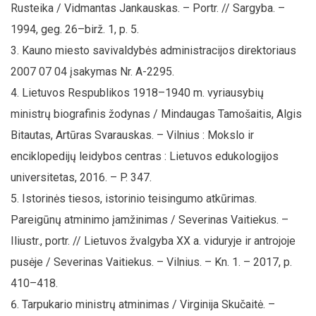
Rusteika / Vidmantas Jankauskas. – Portr. // Sargyba. –
1994, geg. 26–birž. 1, p. 5.
Kauno miesto savivaldybės administracijos direktoriaus
2007 07 04 įsakymas Nr. A-2295.
Lietuvos Respublikos 1918–1940 m. vyriausybių
ministrų biografinis žodynas / Mindaugas Tamošaitis, Algis
Bitautas, Artūras Svarauskas. – Vilnius : Mokslo ir
enciklopedijų leidybos centras : Lietuvos edukologijos
universitetas, 2016. – P. 347.
Istorinės tiesos, istorinio teisingumo atkūrimas.
Pareigūnų atminimo įamžinimas / Severinas Vaitiekus. –
Iliustr., portr. // Lietuvos žvalgyba XX a. viduryje ir antrojoje
pusėje / Severinas Vaitiekus. – Vilnius. – Kn. 1. – 2017, p.
410–418.
Tarpukario ministrų atminimas / Virginija Skučaitė. –