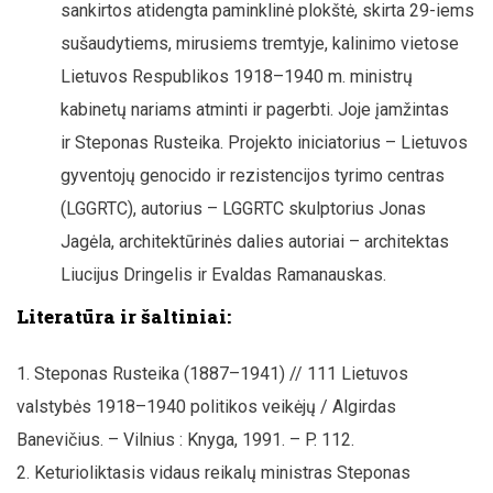
sankirtos atidengta paminklinė plokštė, skirta 29-iems
sušaudytiems, mirusiems tremtyje, kalinimo vietose
Lietuvos Respublikos 1918–1940 m. ministrų
kabinetų nariams atminti ir pagerbti. Joje įamžintas
ir Steponas Rusteika. Projekto iniciatorius – Lietuvos
gyventojų genocido ir rezistencijos tyrimo centras
(LGGRTC), autorius – LGGRTC skulptorius Jonas
Jagėla, architektūrinės dalies autoriai – architektas
Liucijus Dringelis ir Evaldas Ramanauskas.
Literatūra ir šaltiniai:
Steponas Rusteika (1887–1941) // 111 Lietuvos
valstybės 1918–1940 politikos veikėjų / Algirdas
Banevičius. – Vilnius : Knyga, 1991. – P. 112.
Keturioliktasis vidaus reikalų ministras Steponas