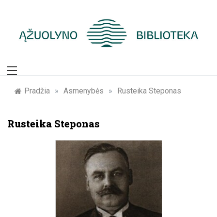
Skip
to
content
Žymūs Kauno
žmonės: atminimo
Pradžia
»
Asmenybės
»
Rusteika Steponas
įamžinimas
Rusteika Steponas