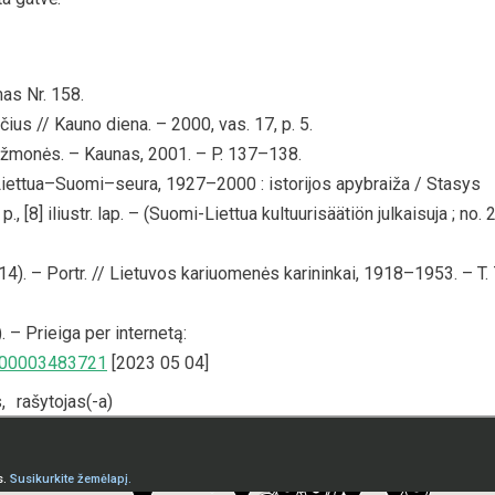
as Nr. 158.
čius // Kauno diena. – 2000, vas. 17, p. 5.
ir žmonės. – Kaunas, 2001. – P. 137–138.
Liettua–Suomi–seura, 1927–2000 : istorijos apybraiža / Stasys
., [8] iliustr. lap. – (Suomi-Liettua kultuurisäätiön julkaisuja ; no. 2
. – Portr. // Lietuvos kariuomenės karininkai, 1918–1953. – T. 
 – Prieiga per internetą:
0000003483721
[2023 05 04]
s
,
rašytojas(-a)