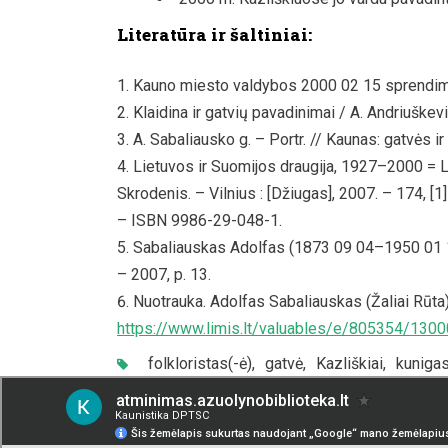
Literatūra ir šaltiniai:
Kauno miesto valdybos 2000 02 15 sprendim
Klaidina ir gatvių pavadinimai / A. Andriuškevi
A. Sabaliausko g. – Portr. // Kaunas: gatvės 
Lietuvos ir Suomijos draugija, 1927–2000 = 
Skrodenis. – Vilnius : [Džiugas], 2007. – 174, [1] p
– ISBN 9986-29-048-1.
Sabaliauskas Adolfas (1873 09 04–1950 01 14)
– 2007, p. 13.
Nuotrauka. Adolfas Sabaliauskas (Žaliai Rūta).
https://www.limis.lt/valuables/e/805354/13
folkloristas(-ė)
,
gatvė
,
Kazliškiai
,
kuniga