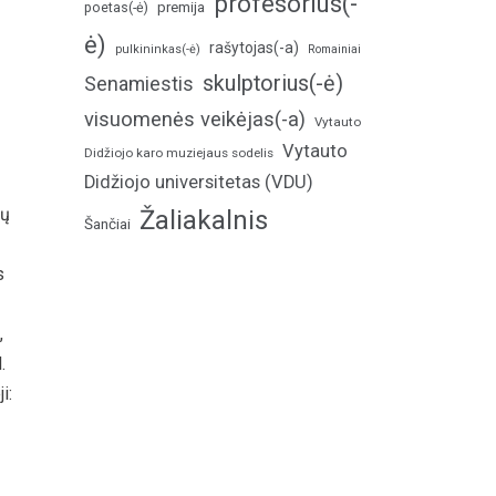
profesorius(-
poetas(-ė)
premija
ė)
rašytojas(-a)
pulkininkas(-ė)
Romainiai
skulptorius(-ė)
Senamiestis
visuomenės veikėjas(-a)
Vytauto
Vytauto
Didžiojo karo muziejaus sodelis
Didžiojo universitetas (VDU)
ių
Žaliakalnis
Šančiai
s
,
.
i: