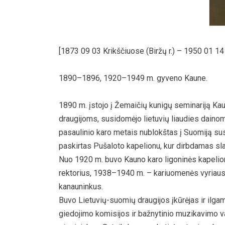
[1873 09 03 Krikščiuose (Biržų r.) – 1950 01 14 K
1890–1896, 1920–1949 m. gyveno Kaune.
1890 m. įstojo į Žemaičių kunigų seminariją Kau
draugijoms, susidomėjo lietuvių liaudies dainomi
pasaulinio karo metais nublokštas į Suomiją sus
paskirtas Pušaloto kapelionu, kur dirbdamas slap
Nuo 1920 m. buvo Kauno karo ligoninės kapelion
rektorius, 1938–1940 m. – kariuomenės vyriaus
kanauninkus.
Buvo Lietuvių-suomių draugijos įkūrėjas ir ilgam
giedojimo komisijos ir bažnytinio muzikavimo 