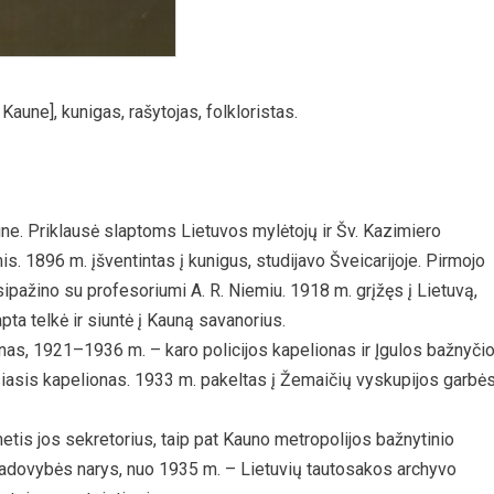
aune], kunigas, rašytojas, folkloristas.
ne. Priklausė slaptoms Lietuvos mylėtojų ir Šv. Kazimiero
s. 1896 m. įšventintas į kunigus, studijavo Šveicarijoje. Pirmojo
ipažino su profesoriumi A. R. Niemiu. 1918 m. grįžęs į Lietuvą,
ta telkė ir siuntė į Kauną savanorius.
as, 1921–1936 m. – karo policijos kapelionas ir Įgulos bažnyči
iasis kapelionas. 1933 m. pakeltas į Žemaičių vyskupijos garbė
etis jos sekretorius, taip pat Kauno metropolijos bažnytinio
vadovybės narys, nuo 1935 m. – Lietuvių tautosakos archyvo