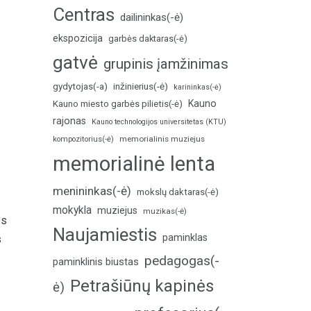
Centras
dailininkas(-ė)
ekspozicija
garbės daktaras(-ė)
gatvė
grupinis įamžinimas
inžinierius(-ė)
gydytojas(-a)
karininkas(-ė)
Kauno
Kauno miesto garbės pilietis(-ė)
rajonas
Kauno technologijos universitetas (KTU)
memorialinis muziejus
kompozitorius(-ė)
memorialinė lenta
menininkas(-ė)
mokslų daktaras(-ė)
mokykla
muziejus
muzikas(-ė)
os
Naujamiestis
paminklas
s
pedagogas(-
paminklinis biustas
Petrašiūnų kapinės
ė)