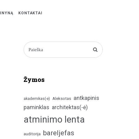
ŽINYNĄ
KONTAKTAI
Žymos
antkapinis
Aleksotas
akademikas(-ė)
paminklas
architektas(-ė)
atminimo lenta
bareljefas
auditorija