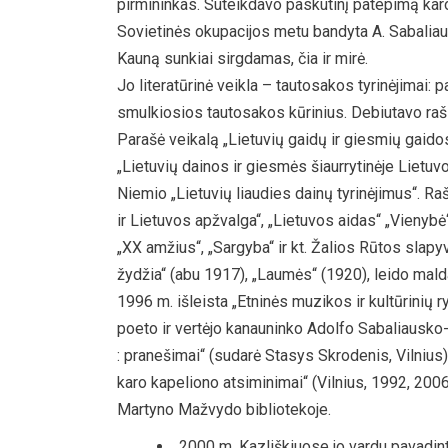
pirmininkas. Suteikdavo paskutinį patepimą kar
Sovietinės okupacijos metu bandyta A. Sabaliaus
Kauną sunkiai sirgdamas, čia ir mirė.
Jo literatūrinė veikla – tautosakos tyrinėjimai: 
smulkiosios tautosakos kūrinius. Debiutavo rašin
Parašė veikalą „Lietuvių gaidų ir giesmių gaido
„Lietuvių dainos ir giesmės šiaurrytinėje Lietuvo
Niemio „Lietuvių liaudies dainų tyrinėjimus“. R
ir Lietuvos apžvalga“, „Lietuvos aidas“ „Vienybė“
„XX amžius“, „Sargyba“ ir kt. Žalios Rūtos slapyv
žydžia“ (abu 1917), „Laumės“ (1920), leido mal
1996 m. išleista „Etninės muzikos ir kultūrinių r
poeto ir vertėjo kanauninko Adolfo Sabaliausko
: pranešimai“ (sudarė Stasys Skrodenis, Vilnius)
karo kapeliono atsiminimai“ (Vilnius, 1992, 200
Martyno Mažvydo bibliotekoje.
2000 m. Kazliškiuose jo vardu pavadint