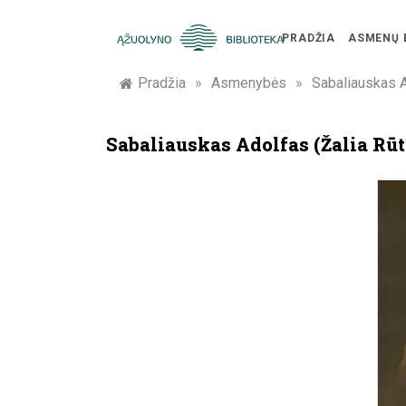
Skip
to
PRADŽIA
ASMENŲ 
content
Žymūs
Pradžia
»
Asmenybės
»
Sabaliauskas A
Kauno
Sabaliauskas Adolfas (Žalia Rūt
žmonės:
atminimo
įamžinimas