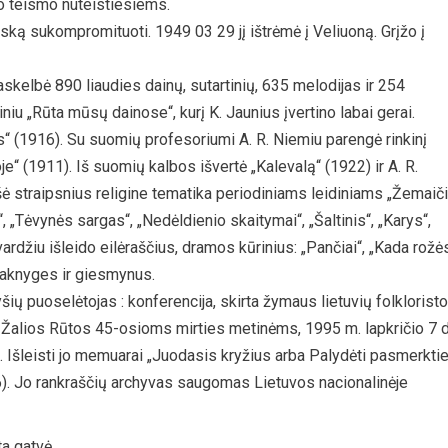
o teismo nuteistiesiems.
ką sukompromituoti. 1949 03 29 jį ištrėmė į Veliuoną. Grįžo į
paskelbė 890 liaudies dainų, sutartinių, 635 melodijas ir 254
iu „Rūta mūsų dainose“, kurį K. Jaunius įvertino labai gerai.
s“ (1916). Su suomių profesoriumi A. R. Niemiu parengė rinkinį
je“ (1911). Iš suomių kalbos išvertė „Kalevalą“ (1922) ir A. R.
ašė straipsnius religine tematika periodiniams leidiniams „Žemaič
, „Tėvynės sargas“, „Nedėldienio skaitymai“, „Šaltinis“, „Karys“,
ardžiu išleido eilėraščius, dramos kūrinius: „Pančiai“, „Kada rožė
daknyges ir giesmynus.
yšių puoselėtojas : konferencija, skirta žymaus lietuvių folkloristo
-Žalios Rūtos 45-osioms mirties metinėms, 1995 m. lapkričio 7 d
. Išleisti jo memuarai „Juodasis kryžius arba Palydėti pasmerktiej
6). Jo rankraščių archyvas saugomas Lietuvos nacionalinėje
a gatvė.