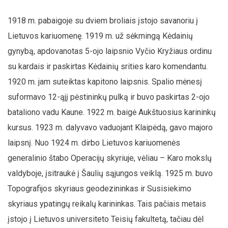
1918 m. pabaigoje su dviem broliais įstojo savanoriu į
Lietuvos kariuomenę. 1919 m. už sėkmingą Kėdainių
gynybą, apdovanotas 5-ojo laipsnio Vyčio Kryžiaus ordinu
su kardais ir paskirtas Kėdainių srities karo komendantu.
1920 m. jam suteiktas kapitono laipsnis. Spalio mėnesį
suformavo 12-ąjį pėstininkų pulką ir buvo paskirtas 2-ojo
bataliono vadu Kaune. 1922 m. baigė Aukštuosius karininkų
kursus. 1923 m. dalyvavo vaduojant Klaipėdą, gavo majoro
laipsnį. Nuo 1924 m. dirbo Lietuvos kariuomenės
generalinio štabo Operacijų skyriuje, vėliau – Karo mokslų
valdyboje, įsitraukė į Šaulių sąjungos veiklą. 1925 m. buvo
Topografijos skyriaus geodezininkas ir Susisiekimo
skyriaus ypatingų reikalų karininkas. Tais pačiais metais
įstojo į Lietuvos universiteto Teisių fakultetą, tačiau dėl