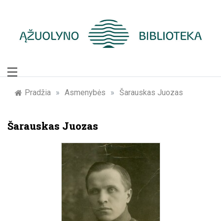
Skip
to
content
Žymūs Kauno
žmonės: atminimo
Pradžia
»
Asmenybės
»
Šarauskas Juozas
įamžinimas
Šarauskas Juozas