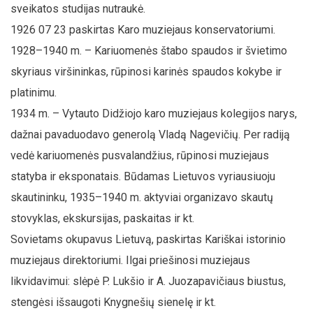
sveikatos studijas nutraukė.
1926 07 23 paskirtas Karo muziejaus konservatoriumi.
1928–1940 m. – Kariuomenės štabo spaudos ir švietimo
skyriaus viršininkas, rūpinosi karinės spaudos kokybe ir
platinimu.
1934 m. – Vytauto Didžiojo karo muziejaus kolegijos narys,
dažnai pavaduodavo generolą Vladą Nagevičių. Per radiją
vedė kariuomenės pusvalandžius, rūpinosi muziejaus
statyba ir eksponatais. Būdamas Lietuvos vyriausiuoju
skautininku, 1935–1940 m. aktyviai organizavo skautų
stovyklas, ekskursijas, paskaitas ir kt.
Sovietams okupavus Lietuvą, paskirtas Kariškai istorinio
muziejaus direktoriumi. Ilgai priešinosi muziejaus
likvidavimui: slėpė P. Lukšio ir A. Juozapavičiaus biustus,
stengėsi išsaugoti Knygnešių sienelę ir kt.