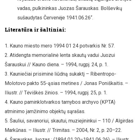
vadas, pulkininkas Juozas Šarauskas. Bolševikų
sušaudytas Červenėje 1941.06.26“.
Literatūra ir šaltiniai:
Kauno miesto mero 1994 01 24 potvarkis Nr. 57.
Atidengta memorialinė lenta skautų vadui Juozui
Šarauskui // Kauno diena. – 1994, rugpj. 24, p. 1.
Kauniečiai prisiminė liūdną sukaktį – Ribentropo-
Molotovo pakto 55-ąsias metines / Jonas Poniškaitis. –
Iliustr. // Tėviškės žinios. – 1994, rugpj. 25, p. 1.
Kauno paminklotvarkos tarnybos archyvo (KPTA)
atminimo įamžinimo objektų sąrašas.
Šauliui, savanoriui, skautui, muziejininkui – 110 / Algirdas
Markūnas. – Iliustr. // Trimitas. – 2004, Nr. 2, p. 20–22.
Šarauskas Juozas : (1894 01 20–1941 06 26). – Iliustr.,