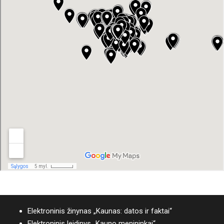
Elektroninis žinynas „Kaunas: datos ir faktai“
Elektroninis leidinys „Kauno menininkai“