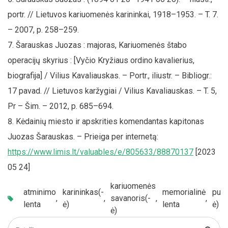
portr. // Lietuvos kariuomenės karininkai, 1918–1953. – T. 7.
– 2007, p. 258–259.
Šarauskas Juozas : majoras, Kariuomenės štabo
operacijų skyrius : [Vyčio Kryžiaus ordino kavalierius,
biografija] / Vilius Kavaliauskas. – Portr., iliustr. – Bibliogr.:
17 pavad. // Lietuvos karžygiai / Vilius Kavaliauskas. – T. 5,
Pr – Šim. – 2012, p. 685–694.
Kėdainių miesto ir apskrities komendantas kapitonas
Juozas Šarauskas. – Prieiga per internetą:
https://www.limis.lt/valuables/e/805633/88870137
[2023
05 24]
kariuomenės
atminimo
karininkas(-
memorialinė
pulk
,
,
savanoris(-
,
,
lenta
ė)
lenta
ė)
ė)