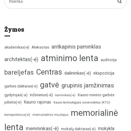
Žymos
antkapinis paminklas
Aleksotas
akademikas(-ė)
atminimo lenta
architektas(-ė)
auditorija
Centras
bareljefas
dailininkas(-ė)
ekspozicija
gatvė
grupinis įamžinimas
garbės daktaras(-ė)
inžinierius(-ė)
gydytojas(-a)
Kauno miesto garbės
karininkas(-ė)
Kauno rajonas
pilietis(-ė)
Kauno technologijos universitetas (KTU)
memorialinė
memorialinis muziejus
kompozitorius(-ė)
lenta
menininkas(-ė)
mokykla
mokslų daktaras(-ė)