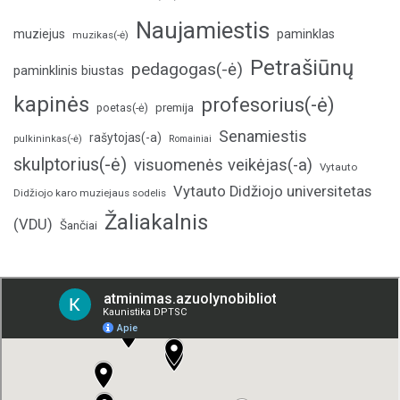
Naujamiestis
muziejus
paminklas
muzikas(-ė)
Petrašiūnų
pedagogas(-ė)
paminklinis biustas
kapinės
profesorius(-ė)
poetas(-ė)
premija
Senamiestis
rašytojas(-a)
pulkininkas(-ė)
Romainiai
skulptorius(-ė)
visuomenės veikėjas(-a)
Vytauto
Vytauto Didžiojo universitetas
Didžiojo karo muziejaus sodelis
Žaliakalnis
(VDU)
Šančiai