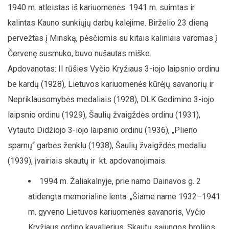
1940 m. atleistas iš kariuomenės. 1941 m. suimtas ir
kalintas Kauno sunkiųjų darbų kalėjime. Birželio 23 dieną
pervežtas į Minską, pėsčiomis su kitais kaliniais varomas į
Červenę susmuko, buvo nušautas miške.
Apdovanotas: II rūšies Vyčio Kryžiaus 3-iojo laipsnio ordinu
be kardų (1928), Lietuvos kariuomenės kūrėjų savanorių ir
Nepriklausomybės medaliais (1928), DLK Gedimino 3-iojo
laipsnio ordinu (1929), Šaulių žvaigždės ordinu (1931),
Vytauto Didžiojo 3-iojo laipsnio ordinu (1936), „Plieno
sparnų“ garbės ženklu (1938), Šaulių žvaigždės medaliu
(1939), įvairiais skautų ir kt. apdovanojimais.
1994 m. Žaliakalnyje, prie namo Dainavos g. 2
atidengta memorialinė lenta: „Šiame name 1932–1941
m. gyveno Lietuvos kariuomenės savanoris, Vyčio
Kryžiaus ordino kavalierius, Skautų sąjungos brolijos