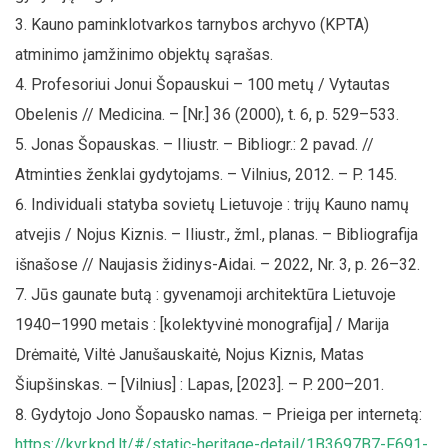
Kauno paminklotvarkos tarnybos archyvo (KPTA)
atminimo įamžinimo objektų sąrašas.
Profesoriui Jonui Šopauskui – 100 metų / Vytautas
Obelenis // Medicina. – [Nr.] 36 (2000), t. 6, p. 529–533.
Jonas Šopauskas. – Iliustr. – Bibliogr.: 2 pavad. //
Atminties ženklai gydytojams. – Vilnius, 2012. – P. 145.
Individuali statyba sovietų Lietuvoje : trijų Kauno namų
atvejis / Nojus Kiznis. – Iliustr., žml., planas. – Bibliografija
išnašose // Naujasis židinys-Aidai. – 2022, Nr. 3, p. 26–32.
Jūs gaunate butą : gyvenamoji architektūra Lietuvoje
1940–1990 metais : [kolektyvinė monografija] / Marija
Drėmaitė, Viltė Janušauskaitė, Nojus Kiznis, Matas
Šiupšinskas. – [Vilnius] : Lapas, [2023]. – P. 200–201.
Gydytojo Jono Šopausko namas. – Prieiga per internetą:
https://kvr.kpd.lt/#/static-heritage-detail/1B3697B7-F691-