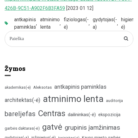
426B-9C51-A902F6B3FA59
[2023 01 12]
antkapinis
atminimo
fiziologas(-
gydytojas(-
higienis
,
,
,
,
paminklas
lenta
ė)
a)
ė)
Žymos
antkapinis paminklas
Aleksotas
akademikas(-ė)
atminimo lenta
architektas(-ė)
auditorija
Centras
bareljefas
dailininkas(-ė)
ekspozicija
gatvė
grupinis įamžinimas
garbės daktaras(-ė)
inžinierius(-ė)
gydytojas(-a)
Kauno miesto garbės
karininkas(-ė)