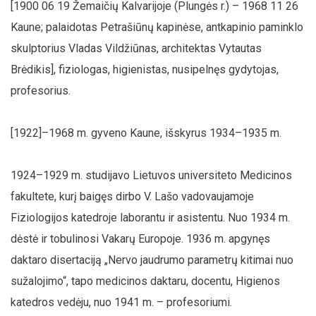
[1900 06 19 Žemaičių Kalvarijoje (Plungės r.) – 1968 11 26
Kaune; palaidotas Petrašiūnų kapinėse, antkapinio paminklo
skulptorius Vladas Vildžiūnas, architektas Vytautas
Brėdikis], fiziologas, higienistas, nusipelnęs gydytojas,
profesorius.
[1922]–1968 m. gyveno Kaune, išskyrus 1934–1935 m.
1924–1929 m. studijavo Lietuvos universiteto Medicinos
fakultete, kurį baigęs dirbo V. Lašo vadovaujamoje
Fiziologijos katedroje laborantu ir asistentu. Nuo 1934 m.
dėstė ir tobulinosi Vakarų Europoje. 1936 m. apgynęs
daktaro disertaciją „Nervo jaudrumo parametrų kitimai nuo
sužalojimo“, tapo medicinos daktaru, docentu, Higienos
katedros vedėju, nuo 1941 m. – profesoriumi.