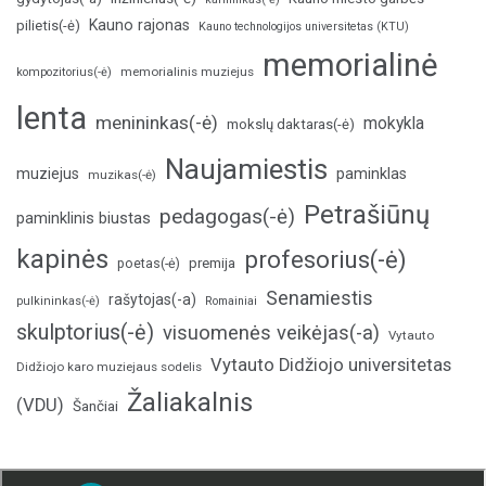
Kauno rajonas
pilietis(-ė)
Kauno technologijos universitetas (KTU)
memorialinė
memorialinis muziejus
kompozitorius(-ė)
lenta
menininkas(-ė)
mokykla
mokslų daktaras(-ė)
Naujamiestis
muziejus
paminklas
muzikas(-ė)
Petrašiūnų
pedagogas(-ė)
paminklinis biustas
kapinės
profesorius(-ė)
poetas(-ė)
premija
Senamiestis
rašytojas(-a)
pulkininkas(-ė)
Romainiai
skulptorius(-ė)
visuomenės veikėjas(-a)
Vytauto
Vytauto Didžiojo universitetas
Didžiojo karo muziejaus sodelis
Žaliakalnis
(VDU)
Šančiai