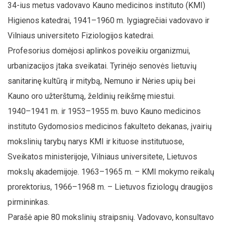
34-ius metus vadovavo Kauno medicinos instituto (KMI)
Higienos katedrai, 1941–1960 m. lygiagrečiai vadovavo ir
Vilniaus universiteto Fiziologijos katedrai.
Profesorius domėjosi aplinkos poveikiu organizmui,
urbanizacijos įtaka sveikatai. Tyrinėjo senovės lietuvių
sanitarinę kultūrą ir mitybą, Nemuno ir Nėries upių bei
Kauno oro užterštumą, želdinių reikšmę miestui.
1940–1941 m. ir 1953–1955 m. buvo Kauno medicinos
instituto Gydomosios medicinos fakulteto dekanas, įvairių
mokslinių tarybų narys KMI ir kituose institutuose,
Sveikatos ministerijoje, Vilniaus universitete, Lietuvos
mokslų akademijoje. 1963–1965 m. – KMI mokymo reikalų
prorektorius, 1966–1968 m. – Lietuvos fiziologų draugijos
pirmininkas.
Parašė apie 80 mokslinių straipsnių. Vadovavo, konsultavo