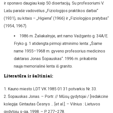
ir oponavo daugiau kaip 50 disertacijų. Su profesoriumi V.
Lašu parašė vadovėlius „Fiziologijos praktikos darbai“
(1931), su kitais – „Higiena“ (1966) ir „Fiziologijos pratybas“
(1954, 1967).
1986 m. Žaliakalnyje, ant namo Vaižganto g. 34A/E.
Fryko g. 1 atidengta pirmoji atminimo lenta: „Šiame
name 1955–1968 m. gyveno profesorius medicinos
daktaras Jonas Šopauskas“. 1996 m. prikabinta
nauja memorialinė lenta iš granito.
Literatūra ir šaltiniai:
Kauno miesto LDT VK 1985 01 31 potvarkis Nr. 33.
Šopauskas Jonas. – Portr. // Mūsų gydytojai / [redakcinė
kolegija: Gintautas Česnys … [et al.]. – Vilnius : Lietuvos
gydytojų s-ga, 1998. – P. 277–278.