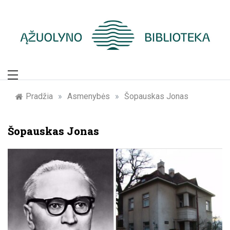
Skip
to
content
Žymūs Kauno
žmonės: atminimo
Pradžia
»
Asmenybės
»
Šopauskas Jonas
įamžinimas
Šopauskas Jonas