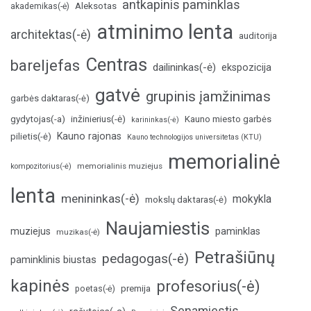
antkapinis paminklas
Aleksotas
akademikas(-ė)
atminimo lenta
architektas(-ė)
auditorija
Centras
bareljefas
dailininkas(-ė)
ekspozicija
gatvė
grupinis įamžinimas
garbės daktaras(-ė)
inžinierius(-ė)
gydytojas(-a)
Kauno miesto garbės
karininkas(-ė)
Kauno rajonas
pilietis(-ė)
Kauno technologijos universitetas (KTU)
memorialinė
memorialinis muziejus
kompozitorius(-ė)
lenta
menininkas(-ė)
mokykla
mokslų daktaras(-ė)
Naujamiestis
muziejus
paminklas
muzikas(-ė)
Petrašiūnų
pedagogas(-ė)
paminklinis biustas
kapinės
profesorius(-ė)
poetas(-ė)
premija
Senamiestis