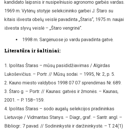
kandidato laipsnis ir nusipelniusio agronomo garbės vardas.
1969 m. Vytėnų stotyje selekcininko garbei J. Štaro su
kitais išvesta obelų veislė pavadinta „Štaris“, 1975 m. naujai
išvesta slyvų veislė – „Štaro vengrinė“.
1998 m. Sargėnuose jo vardu pavadinta gatvė.
Literatūra ir šaltiniai:
Ipolitas Štaras – mūsų pasididžiavimas / Algirdas
Lukoševičius. – Portr. // Mūsų sodai. – 1995, Nr. 2, p. 5.
Kauno miesto valdybos 1998 07 07 sprendimas Nr. 689.
Štaro g. – Portr. // Kaunas: gatvės ir žmonės. – Kaunas,
2001. – P. 158–159.
Ipolitas Štaras – sodo augalų selekcijos pradininkas
Lietuvoje / Vidmantas Stanys. – Diagr., graf. – Santr. angl. –
Bibliogr.: 7 pavad. // Sodininkystė ir daržininkystė. – T. 24(1)