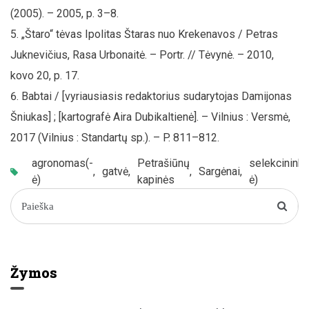
(2005). – 2005, p. 3–8.
„Štaro“ tėvas Ipolitas Štaras nuo Krekenavos / Petras
Juknevičius, Rasa Urbonaitė. – Portr. // Tėvynė. – 2010,
kovo 20, p. 17.
Babtai / [vyriausiasis redaktorius sudarytojas Damijonas
Šniukas] ; [kartografė Aira Dubikaltienė]. – Vilnius : Versmė,
2017 (Vilnius : Standartų sp.). – P. 811–812.
agronomas(-
Petrašiūnų
selekcininka
,
gatvė
,
,
Sargėnai
,
ė)
kapinės
ė)
Žymos