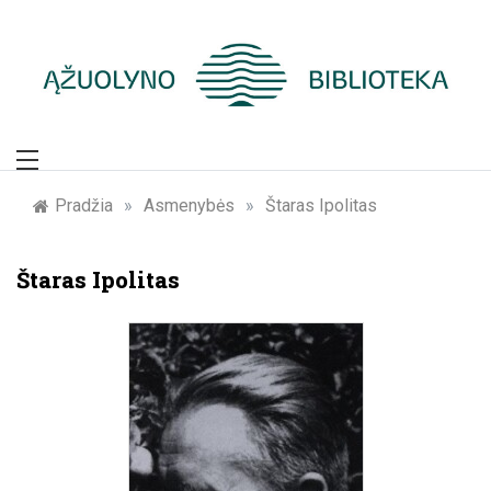
Skip
to
content
Žymūs Kauno
žmonės: atminimo
Pradžia
»
Asmenybės
»
Štaras Ipolitas
įamžinimas
Štaras Ipolitas