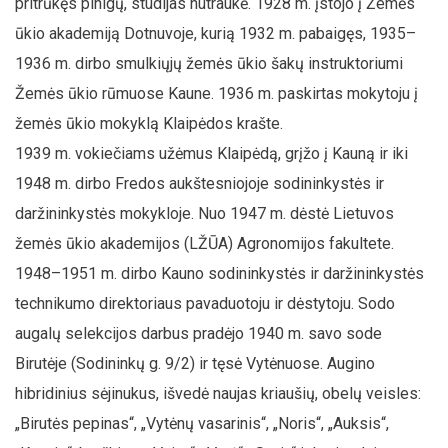
pritrūkęs pinigų, studijas nutraukė. 1928 m. įstojo į Žemės
ūkio akademiją Dotnuvoje, kurią 1932 m. pabaigęs, 1935–
1936 m. dirbo smulkiųjų žemės ūkio šakų instruktoriumi
Žemės ūkio rūmuose Kaune. 1936 m. paskirtas mokytoju į
žemės ūkio mokyklą Klaipėdos krašte.
1939 m. vokiečiams užėmus Klaipėdą, grįžo į Kauną ir iki
1948 m. dirbo Fredos aukštesniojoje sodininkystės ir
daržininkystės mokykloje. Nuo 1947 m. dėstė Lietuvos
žemės ūkio akademijos (LŽŪA) Agronomijos fakultete.
1948–1951 m. dirbo Kauno sodininkystės ir daržininkystės
technikumo direktoriaus pavaduotoju ir dėstytoju. Sodo
augalų selekcijos darbus pradėjo 1940 m. savo sode
Birutėje (Sodininkų g. 9/2) ir tęsė Vytėnuose. Augino
hibridinius sėjinukus, išvedė naujas kriaušių, obelų veisles:
„Birutės pepinas“, „Vytėnų vasarinis“, „Noris“, „Auksis“,