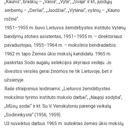
„Kaunis“, braškių – „Vaiva“, „Vytė“, „Svaja“ ir kt., juodųjų
serbentų – „Derliai“, „Juodžiai“, „Vytėnai“, vyšnių – „Kauno
rožinė“.
1951–1955 m. buvo Lietuvos žemdirbystės instituto Vytėnų
bandymų stoties asistentas, 1951–1955 m. – direktoriaus
pavaduotojas, 1955–1964 m. – mokslinis bendradarbis.
1962 m. tapo Žemės ūkio mokslų kandidatu. 1965 m.
paskirtas Sodo augalų selekcijos skyriaus vedėju. Jo
išvestos veislės gerai žinomos ne tik Lietuvoje, bet ir
užsienyje.
Rašė straipsnius leidiniams: „Lietuvos žemdirbystės
mokslinio tyrimo instituto mokslo darbai“, „Naujoji sodyba“,
„Mūsų sodai“ ir kt. Su V. Venskutoniu parengė veikalą
„Sodininkystė“ (1956, 1959).
Už nuveiktus darbus 1965 m. suteiktas žemės ūkio mokslų