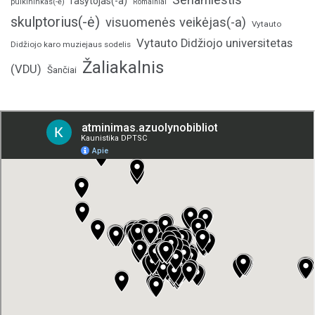
rašytojas(-a)
pulkininkas(-ė)
Romainiai
skulptorius(-ė)
visuomenės veikėjas(-a)
Vytauto
Vytauto Didžiojo universitetas
Didžiojo karo muziejaus sodelis
Žaliakalnis
(VDU)
Šančiai