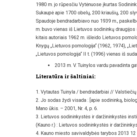
1980 m. jo rūpesčiu Vytėnuose įkurtas Sodinink
Sukaupė apie 1700 obelų, 200 kriaušių, 200 sly
Spaudoje bendradarbiavo nuo 1939 m., paskelbė
m. buvo vienas iš Lietuvos sodininkų draugijos i
kitais autoriais 1962 m. išleido Lietuvos pomol
Knygų „Lietuvos pomologija“ (1962, 1974), „Lietu
„Lietuvos pomologija“ II t. (1996) vienas iš suda
2013 m. V. Tuinylos vardu pavadinta g
Literatūra ir šaltiniai:
Vytautas Tuinyla / bendradarbiai // Valstiečių 
Jo sodas žydi visada : [apie sodininką, biologi
Mano ūkis. – 2001, Nr. 4, p. 6.
Lietuvos sodininkystės ir daržininkystės ins
(Kauno r.) : Lietuvos sodininkystės ir daržininkys
Kauno miesto savivaldybės tarybos 2013 12