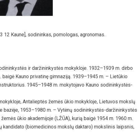
 03 12 Kaune], sodininkas, pomologas, agronomas.
dininkystės ir daržininkystės mokykloje. 1932–1939 m. dirbo
. baigė Kauno privatinę gimnaziją. 1939–1945 m. – Lietūkio
s instruktorius. 1945–1948 m. mokytojavo Kauno sodininkystės-
mokykloje, Antalieptės žemės ūkio mokykloje, Lietuvos mokslų
ėje bazėje, 1953–1980 m. – Vytėnų sodininkystės-daržininkystės
 žemės ūkio akademijoje (LŽŪA), kurią baigė 1954 m. 1960 m.
lų kandidato (biomedicinos mokslų daktaro) mokslinis laipsnis,