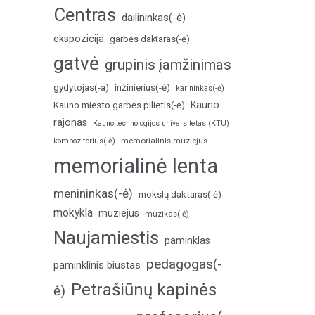
Centras
dailininkas(-ė)
ekspozicija
garbės daktaras(-ė)
gatvė
grupinis įamžinimas
inžinierius(-ė)
gydytojas(-a)
karininkas(-ė)
Kauno
Kauno miesto garbės pilietis(-ė)
rajonas
Kauno technologijos universitetas (KTU)
memorialinis muziejus
kompozitorius(-ė)
memorialinė lenta
menininkas(-ė)
mokslų daktaras(-ė)
mokykla
muziejus
muzikas(-ė)
Naujamiestis
paminklas
pedagogas(-
paminklinis biustas
Petrašiūnų kapinės
ė)