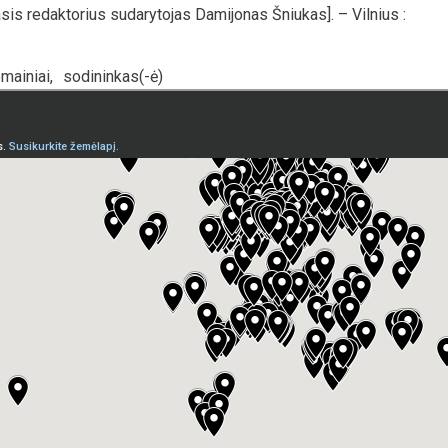
iasis redaktorius sudarytojas Damijonas Šniukas]. – Vilnius :
mainiai
,
sodininkas(-ė)