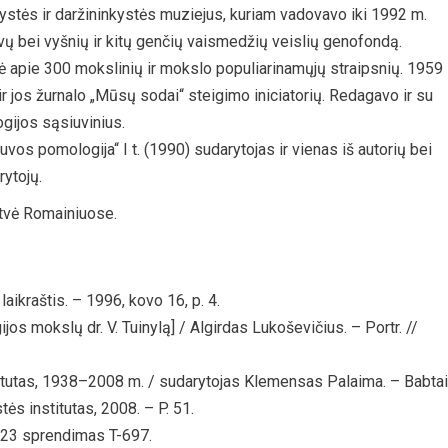
ystės ir daržininkystės muziejus, kuriam vadovavo iki 1992 m.
vų bei vyšnių ir kitų genčių vaismedžių veislių genofondą.
 apie 300 mokslinių ir mokslo populiarinamųjų straipsnių. 1959
r jos žurnalo „Mūsų sodai“ steigimo iniciatorių. Redagavo ir su
ogijos sąsiuvinius.
vos pomologija“ I t. (1990) sudarytojas ir vienas iš autorių bei
rytojų.
atvė Romainiuose.
laikraštis. – 1996, kovo 16, p. 4.
jos mokslų dr. V. Tuinylą] / Algirdas Lukoševičius. – Portr. //
titutas, 1938–2008 m. / sudarytojas Klemensas Palaima. – Babtai
tės institutas, 2008. – P. 51.
 23 sprendimas T-697.