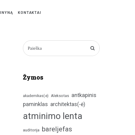
ŽINYNĄ
KONTAKTAI
Žymos
antkapinis
Aleksotas
akademikas(-ė)
paminklas
architektas(-ė)
atminimo lenta
bareljefas
auditorija