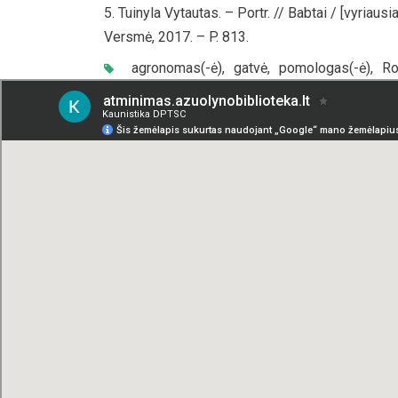
Tuinyla Vytautas. – Portr. // Babtai / [vyriaus
Versmė, 2017. – P. 813.
agronomas(-ė)
,
gatvė
,
pomologas(-ė)
,
Ro