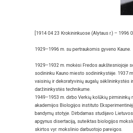
[1914 04 23 Krokininkuose (Alytaus r.) – 1996
1929–1996 m. su pertraukomis gyveno Kaune.
1929–1932 m. mokėsi Fredos aukštesniojoje so
sodininku Kauno miesto sodininkystėje. 1937 m
vaisinių ir dekoratyvinių augalų sėklininkystė
daržininkystės technikume.
1949–1953 m. dirbo Verkių kolūkių pirmininkų 
akademijos Biologijos instituto Eksperimentin
bandymų stotyje. Dirbdamas studijavo Lietuvos
apgynus disertaciją, suteiktas biologijos moks
skirtos vyr. mokslinio darbuotojo pareigos.