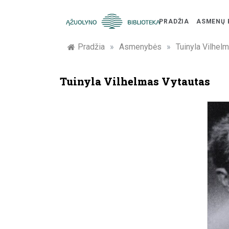
Skip
to
PRADŽIA
ASMENŲ 
content
Žymūs
Pradžia
»
Asmenybės
»
Tuinyla Vilhel
Kauno
Tuinyla Vilhelmas Vytautas
žmonės:
atminimo
įamžinimas