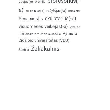
profesorius(-
poetas(-ė)
premija
ė)
rašytojas(-a)
pulkininkas(-ė)
Romainiai
skulptorius(-ė)
Senamiestis
visuomenės veikėjas(-a)
Vytauto
Vytauto
Didžiojo karo muziejaus sodelis
Didžiojo universitetas (VDU)
Žaliakalnis
Šančiai