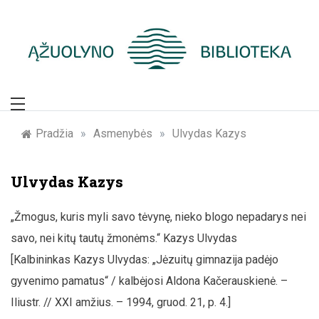
Skip
to
content
Žymūs Kauno
žmonės: atminimo
Pradžia
»
Asmenybės
»
Ulvydas Kazys
įamžinimas
Ulvydas Kazys
„Žmogus, kuris myli savo tėvynę, nieko blogo nepadarys nei
savo, nei kitų tautų žmonėms.“ Kazys Ulvydas
[Kalbininkas Kazys Ulvydas: „Jėzuitų gimnazija padėjo
gyvenimo pamatus“ / kalbėjosi Aldona Kačerauskienė. –
Iliustr. // XXI amžius. – 1994, gruod. 21, p. 4.]