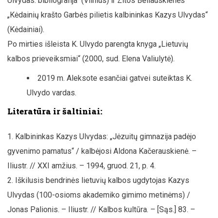
Ulvydas: bibliografija“ (Vilnius) ir Zitos Beliauskienės
„Kėdainių krašto Garbės pilietis kalbininkas Kazys Ulvydas“
(Kėdainiai).
Po mirties išleista K. Ulvydo parengta knyga „Lietuvių
kalbos prieveiksmiai“ (2000, sud. Elena Valiulytė).
2019 m. Aleksote esančiai gatvei suteiktas K.
Ulvydo vardas.
Literatūra ir šaltiniai:
Kalbininkas Kazys Ulvydas: „Jėzuitų gimnazija padėjo
gyvenimo pamatus“ / kalbėjosi Aldona Kačerauskienė. –
Iliustr. // XXI amžius. – 1994, gruod. 21, p. 4.
Iškilusis bendrinės lietuvių kalbos ugdytojas Kazys
Ulvydas (100-osioms akademiko gimimo metinėms) /
Jonas Palionis. – Iliustr. // Kalbos kultūra. – [Sąs.] 83. –