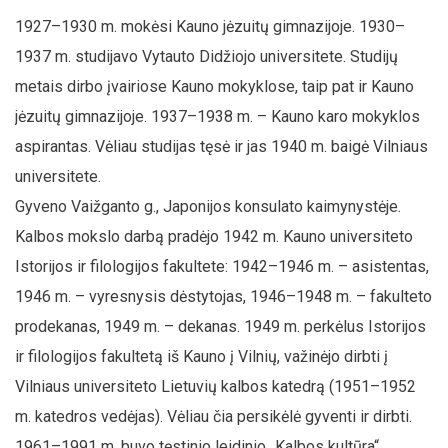
1927–1930 m. mokėsi Kauno jėzuitų gimnazijoje. 1930–
1937 m. studijavo Vytauto Didžiojo universitete. Studijų
metais dirbo įvairiose Kauno mokyklose, taip pat ir Kauno
jėzuitų gimnazijoje. 1937–1938 m. – Kauno karo mokyklos
aspirantas. Vėliau studijas tęsė ir jas 1940 m. baigė Vilniaus
universitete.
Gyveno Vaižganto g., Japonijos konsulato kaimynystėje.
Kalbos mokslo darbą pradėjo 1942 m. Kauno universiteto
Istorijos ir filologijos fakultete: 1942–1946 m. – asistentas,
1946 m. – vyresnysis dėstytojas, 1946–1948 m. – fakulteto
prodekanas, 1949 m. – dekanas. 1949 m. perkėlus Istorijos
ir filologijos fakultetą iš Kauno į Vilnių, važinėjo dirbti į
Vilniaus universiteto Lietuvių kalbos katedrą (1951–1952
m. katedros vedėjas). Vėliau čia persikėlė gyventi ir dirbti.
1961–1991 m. buvo tęstinio leidinio „Kalbos kultūra“