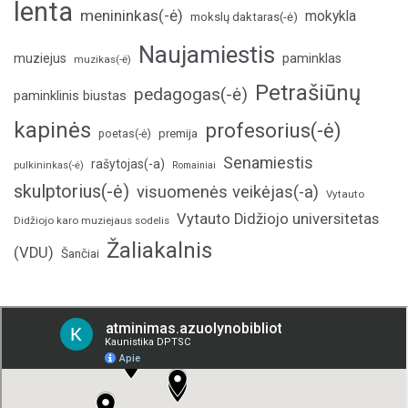
lenta
menininkas(-ė)
mokykla
mokslų daktaras(-ė)
Naujamiestis
muziejus
paminklas
muzikas(-ė)
Petrašiūnų
pedagogas(-ė)
paminklinis biustas
kapinės
profesorius(-ė)
poetas(-ė)
premija
Senamiestis
rašytojas(-a)
pulkininkas(-ė)
Romainiai
skulptorius(-ė)
visuomenės veikėjas(-a)
Vytauto
Vytauto Didžiojo universitetas
Didžiojo karo muziejaus sodelis
Žaliakalnis
(VDU)
Šančiai