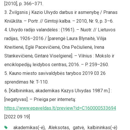
[2010], p. 366–371.
Žvilgsnis į Kazio Ulvydo darbus ir asmenybę / Pranas
Kniūkšta. – Portr. // Gimtoji kalba. – 2010, Nr. 9, p. 3–6.
Ulvydo radijo valandėlės : (1961). – Nuotr. // Lietuvos
radijas, 1926–2016 / [parengė Laura Blynaitė, Vilija
Kneitienė, Eglė Pacevičienė, Ona Pečiulienė, Irena
Stankevičienė, Gintarė Viselgienė]. – Vilnius : Mokslo ir
enciklopedijų leidybos centras, 2016. – P. 259–260.
Kauno miesto savivaldybės tarybos 2019 03 26
sprendimas Nr. T-110.
[Kalbininkas, akademikas Kazys Ulvydas 1987 m.] :
[negatyvas]. – Prieiga per internetą:
https://www.epaveldas.lt/preview?id=C160000533694
[2022 09 19]
akademikas(-ė)
,
Aleksotas
,
gatvė
,
kalbininkas(-ė)