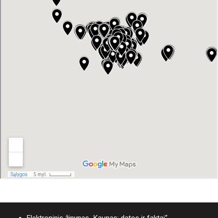
Elektroninis žinynas „Kaunas: datos ir faktai“