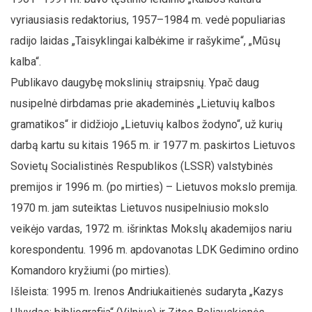
vyriausiasis redaktorius, 1957–1984 m. vedė populiarias
radijo laidas „Taisyklingai kalbėkime ir rašykime“, „Mūsų
kalba“.
Publikavo daugybę mokslinių straipsnių. Ypač daug
nusipelnė dirbdamas prie akademinės „Lietuvių kalbos
gramatikos“ ir didžiojo „Lietuvių kalbos žodyno“, už kurių
darbą kartu su kitais 1965 m. ir 1977 m. paskirtos Lietuvos
Sovietų Socialistinės Respublikos (LSSR) valstybinės
premijos ir 1996 m. (po mirties) – Lietuvos mokslo premija.
1970 m. jam suteiktas Lietuvos nusipelniusio mokslo
veikėjo vardas, 1972 m. išrinktas Mokslų akademijos nariu
korespondentu. 1996 m. apdovanotas LDK Gedimino ordino
Komandoro kryžiumi (po mirties).
Išleista: 1995 m. Irenos Andriukaitienės sudaryta „Kazys