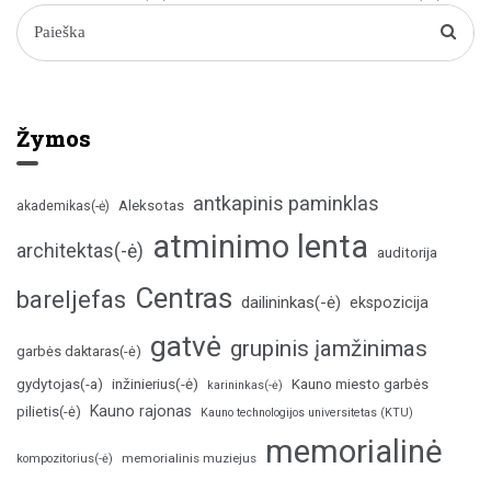
Žymos
antkapinis paminklas
Aleksotas
akademikas(-ė)
atminimo lenta
architektas(-ė)
auditorija
Centras
bareljefas
dailininkas(-ė)
ekspozicija
gatvė
grupinis įamžinimas
garbės daktaras(-ė)
inžinierius(-ė)
gydytojas(-a)
Kauno miesto garbės
karininkas(-ė)
Kauno rajonas
pilietis(-ė)
Kauno technologijos universitetas (KTU)
memorialinė
memorialinis muziejus
kompozitorius(-ė)