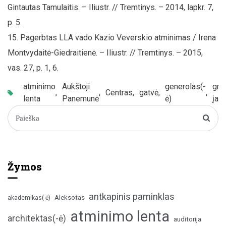
Gintautas Tamulaitis. – Iliustr. // Tremtinys. – 2014, lapkr. 7,
p. 5.
Pagerbtas LLA vado Kazio Veverskio atminimas / Irena
Montvydaitė-Giedraitienė. – Iliustr. // Tremtinys. – 2015,
vas. 27, p. 1, 6.
atminimo
Aukštoji
generolas(-
gru
,
,
Centras
,
gatvė
,
,
lenta
Panemunė
ė)
įam
Žymos
antkapinis paminklas
Aleksotas
akademikas(-ė)
atminimo lenta
architektas(-ė)
auditorija