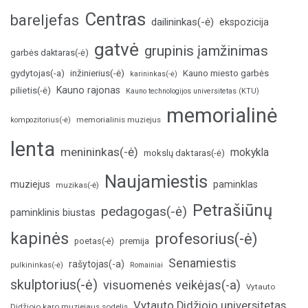
Centras
bareljefas
dailininkas(-ė)
ekspozicija
gatvė
grupinis įamžinimas
garbės daktaras(-ė)
inžinierius(-ė)
gydytojas(-a)
Kauno miesto garbės
karininkas(-ė)
Kauno rajonas
pilietis(-ė)
Kauno technologijos universitetas (KTU)
memorialinė
memorialinis muziejus
kompozitorius(-ė)
lenta
menininkas(-ė)
mokykla
mokslų daktaras(-ė)
Naujamiestis
muziejus
paminklas
muzikas(-ė)
Petrašiūnų
pedagogas(-ė)
paminklinis biustas
kapinės
profesorius(-ė)
poetas(-ė)
premija
Senamiestis
rašytojas(-a)
pulkininkas(-ė)
Romainiai
skulptorius(-ė)
visuomenės veikėjas(-a)
Vytauto
Vytauto Didžiojo universitetas
Didžiojo karo muziejaus sodelis