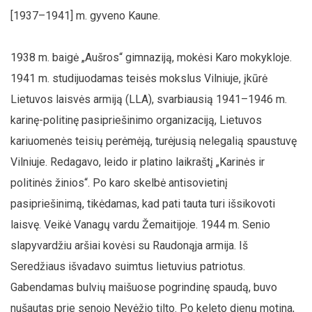
[1937–1941] m. gyveno Kaune.
1938 m. baigė „Aušros“ gimnaziją, mokėsi Karo mokykloje.
1941 m. studijuodamas teisės mokslus Vilniuje, įkūrė
Lietuvos laisvės armiją (LLA), svarbiausią 1941–1946 m.
karinę-politinę pasipriešinimo organizaciją, Lietuvos
kariuomenės teisių perėmėją, turėjusią nelegalią spaustuvę
Vilniuje. Redagavo, leido ir platino laikraštį „Karinės ir
politinės žinios“. Po karo skelbė antisovietinį
pasipriešinimą, tikėdamas, kad pati tauta turi išsikovoti
laisvę. Veikė Vanagų vardu Žemaitijoje. 1944 m. Senio
slapyvardžiu aršiai kovėsi su Raudonąja armija. Iš
Seredžiaus išvadavo suimtus lietuvius patriotus.
Gabendamas bulvių maišuose pogrindinę spaudą, buvo
nušautas prie senojo Nevėžio tilto. Po keleto dienų motina,