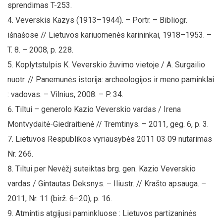
sprendimas T-253.
Veverskis Kazys (1913–1944). – Portr. – Bibliogr.
išnašose // Lietuvos kariuomenės karininkai, 1918–1953. –
T. 8. – 2008, p. 228.
Koplytstulpis K. Veverskio žuvimo vietoje / A. Surgailio
nuotr. // Panemunės istorija: archeologijos ir meno paminklai
: vadovas. – Vilnius, 2008. – P. 34.
Tiltui – generolo Kazio Veverskio vardas / Irena
Montvydaitė-Giedraitienė // Tremtinys. – 2011, geg. 6, p. 3.
Lietuvos Respublikos vyriausybės 2011 03 09 nutarimas
Nr. 266.
Tiltui per Nevėžį suteiktas brg. gen. Kazio Veverskio
vardas / Gintautas Deksnys. – Iliustr. // Krašto apsauga. –
2011, Nr. 11 (birž. 6–20), p. 16.
Atmintis atgijusi paminkluose : Lietuvos partizaninės