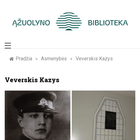
Skip
to
content
Žymūs Kauno
žmonės: atminimo
Pradžia
»
Asmenybės
»
Veverskis Kazys
įamžinimas
Veverskis Kazys