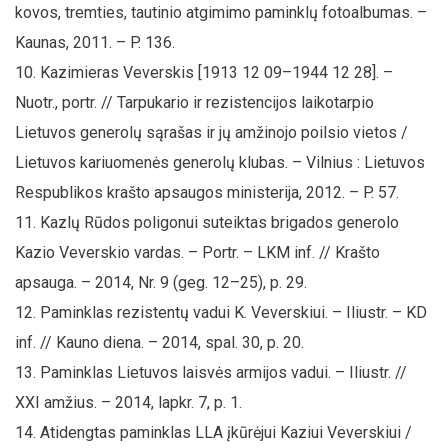
kovos, tremties, tautinio atgimimo paminklų fotoalbumas. –
Kaunas, 2011. – P. 136.
Kazimieras Veverskis [1913 12 09–1944 12 28]. –
Nuotr., portr. // Tarpukario ir rezistencijos laikotarpio
Lietuvos generolų sąrašas ir jų amžinojo poilsio vietos /
Lietuvos kariuomenės generolų klubas. – Vilnius : Lietuvos
Respublikos krašto apsaugos ministerija, 2012. – P. 57.
Kazlų Rūdos poligonui suteiktas brigados generolo
Kazio Veverskio vardas. – Portr. – LKM inf. // Krašto
apsauga. – 2014, Nr. 9 (geg. 12–25), p. 29.
Paminklas rezistentų vadui K. Veverskiui. – Iliustr. – KD
inf. // Kauno diena. – 2014, spal. 30, p. 20.
Paminklas Lietuvos laisvės armijos vadui. – Iliustr. //
XXI amžius. – 2014, lapkr. 7, p. 1.
Atidengtas paminklas LLA įkūrėjui Kaziui Veverskiui /