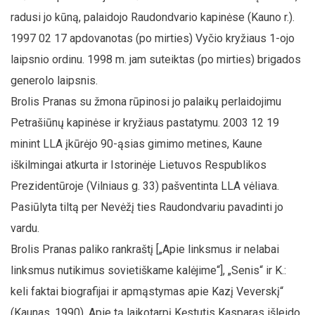
radusi jo kūną, palaidojo Raudondvario kapinėse (Kauno r.).
1997 02 17 apdovanotas (po mirties) Vyčio kryžiaus 1-ojo
laipsnio ordinu. 1998 m. jam suteiktas (po mirties) brigados
generolo laipsnis.
Brolis Pranas su žmona rūpinosi jo palaikų perlaidojimu
Petrašiūnų kapinėse ir kryžiaus pastatymu. 2003 12 19
minint LLA įkūrėjo 90-ąsias gimimo metines, Kaune
iškilmingai atkurta ir Istorinėje Lietuvos Respublikos
Prezidentūroje (Vilniaus g. 33) pašventinta LLA vėliava.
Pasiūlyta tiltą per Nevėžį ties Raudondvariu pavadinti jo
vardu.
Brolis Pranas paliko rankraštį [„Apie linksmus ir nelabai
linksmus nutikimus sovietiškame kalėjime“], „Senis“ ir K.:
keli faktai biografijai ir apmąstymas apie Kazį Veverskį“
(Kaunas, 1990). Apie tą laikotarpį Kęstutis Kasparas išleido