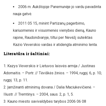
2006 m. Aukštojoje Panemunėje jo vardu pavadinta
nauja gatvė.
2011 05 15, minint Partizanų pagerbimo,
kariuomenės ir visuomenės vienybės dieną, Kauno
rajone, Raudondvaryje, tiltui per Nevėžį suteiktas
Kazio Veverskio vardas ir atidengta atminimo lenta.
Literatūra ir šaltiniai:
Kazys Veverskis ir Lietuvos laisvės armija / Justinas
Adomaitis. – Portr. // Tėviškės žinios. – 1994, rugpj. 6, p. 10;
rugpj. 13, p. 11.
Įamžinanti atminimą dovana / Dalia Maciukevičienė. –
Iliustr. // Tremtinys. – 2004, saus. 2, p. 1, 5.
Kauno miesto savivaldybės tarybos 2006 06 08