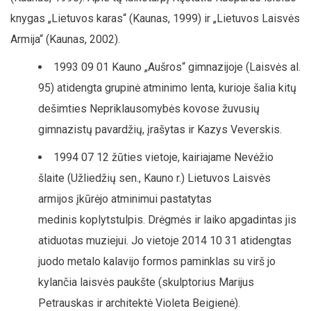
knygas „Lietuvos karas“ (Kaunas, 1999) ir „Lietuvos Laisvės
Armija“ (Kaunas, 2002).
1993 09 01 Kauno „Aušros“ gimnazijoje (Laisvės al.
95) atidengta grupinė atminimo lenta, kurioje šalia kitų
dešimties Nepriklausomybės kovose žuvusių
gimnazistų pavardžių, įrašytas ir Kazys Veverskis.
1994 07 12 žūties vietoje, kairiajame Nevėžio
šlaite (Užliedžių sen., Kauno r.) Lietuvos Laisvės
armijos įkūrėjo atminimui pastatytas
medinis koplytstulpis. Drėgmės ir laiko apgadintas jis
atiduotas muziejui. Jo vietoje 2014 10 31 atidengtas
juodo metalo kalavijo formos paminklas su virš jo
kylančia laisvės paukšte (skulptorius Marijus
Petrauskas ir architektė Violeta Beigienė).