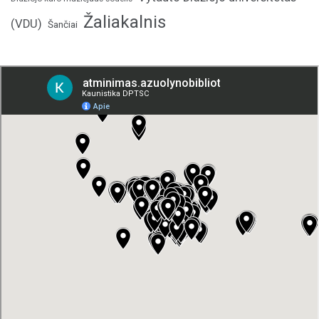
Žaliakalnis
(VDU)
Šančiai