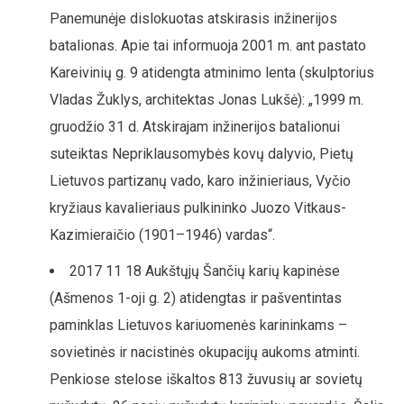
Panemunėje dislokuotas atskirasis inžinerijos
batalionas. Apie tai informuoja 2001 m. ant pastato
Kareivinių g. 9 atidengta atminimo lenta (skulptorius
Vladas Žuklys, architektas Jonas Lukšė): „1999 m.
gruodžio 31 d. Atskirajam inžinerijos batalionui
suteiktas Nepriklausomybės kovų dalyvio, Pietų
Lietuvos partizanų vado, karo inžinieriaus, Vyčio
kryžiaus kavalieriaus pulkininko Juozo Vitkaus-
Kazimieraičio (1901–1946) vardas“.
2017 11 18 Aukštųjų Šančių karių kapinėse
(Ašmenos 1-oji g. 2) atidengtas ir pašventintas
paminklas Lietuvos kariuomenės karininkams –
sovietinės ir nacistinės okupacijų aukoms atminti.
Penkiose stelose iškaltos 813 žuvusių ar sovietų