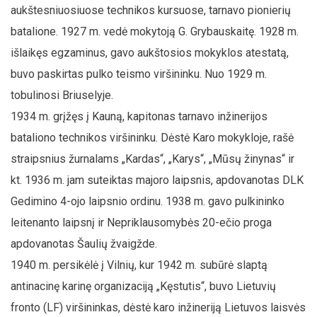
aukštesniuosiuose technikos kursuose, tarnavo pionierių
batalione. 1927 m. vedė mokytoją G. Grybauskaitę. 1928 m.
išlaikęs egzaminus, gavo aukštosios mokyklos atestatą,
buvo paskirtas pulko teismo viršininku. Nuo 1929 m.
tobulinosi Briuselyje.
1934 m. grįžęs į Kauną, kapitonas tarnavo inžinerijos
bataliono technikos viršininku. Dėstė Karo mokykloje, rašė
straipsnius žurnalams „Kardas“, „Karys“, „Mūsų žinynas“ ir
kt. 1936 m. jam suteiktas majoro laipsnis, apdovanotas DLK
Gedimino 4-ojo laipsnio ordinu. 1938 m. gavo pulkininko
leitenanto laipsnį ir Nepriklausomybės 20-ečio proga
apdovanotas Šaulių žvaigžde.
1940 m. persikėlė į Vilnių, kur 1942 m. subūrė slaptą
antinacinę karinę organizaciją „Kęstutis“, buvo Lietuvių
fronto (LF) viršininkas, dėstė karo inžineriją Lietuvos laisvės