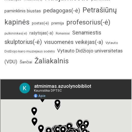
Petrašiūnų
pedagogas(-ė)
paminklinis biustas
kapinės
profesorius(-ė)
poetas(-ė)
premija
Senamiestis
rašytojas(-a)
pulkininkas(-ė)
Romainiai
skulptorius(-ė)
visuomenės veikėjas(-a)
Vytauto
Vytauto Didžiojo universitetas
Didžiojo karo muziejaus sodelis
Žaliakalnis
(VDU)
Šančiai