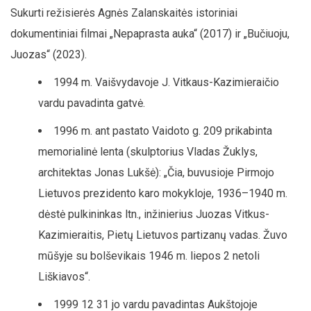
Sukurti režisierės Agnės Zalanskaitės istoriniai
dokumentiniai filmai „Nepaprasta auka“ (2017) ir „Bučiuoju,
Juozas“ (2023).
1994 m. Vaišvydavoje J. Vitkaus-Kazimieraičio
vardu pavadinta gatvė.
1996 m. ant pastato Vaidoto g. 209 prikabinta
memorialinė lenta (skulptorius Vladas Žuklys,
architektas Jonas Lukšė): „Čia, buvusioje Pirmojo
Lietuvos prezidento karo mokykloje, 1936–1940 m.
dėstė pulkininkas ltn., inžinierius Juozas Vitkus-
Kazimieraitis, Pietų Lietuvos partizanų vadas. Žuvo
mūšyje su bolševikais 1946 m. liepos 2 netoli
Liškiavos“.
1999 12 31 jo vardu pavadintas Aukštojoje