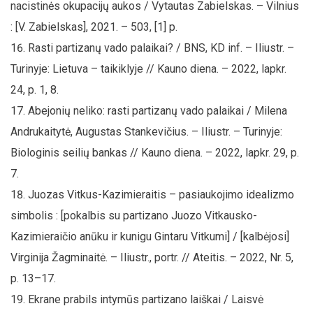
nacistinės okupacijų aukos / Vytautas Zabielskas. – Vilnius
: [V. Zabielskas], 2021. – 503, [1] p.
Rasti partizanų vado palaikai? / BNS, KD inf. – Iliustr. –
Turinyje: Lietuva – taikiklyje // Kauno diena. – 2022, lapkr.
24, p. 1, 8.
Abejonių neliko: rasti partizanų vado palaikai / Milena
Andrukaitytė, Augustas Stankevičius. – Iliustr. – Turinyje:
Biologinis seilių bankas // Kauno diena. – 2022, lapkr. 29, p.
7.
Juozas Vitkus-Kazimieraitis – pasiaukojimo idealizmo
simbolis : [pokalbis su partizano Juozo Vitkausko-
Kazimieraičio anūku ir kunigu Gintaru Vitkumi] / [kalbėjosi]
Virginija Žagminaitė. – Iliustr., portr. // Ateitis. – 2022, Nr. 5,
p. 13–17.
Ekrane prabils intymūs partizano laiškai / Laisvė