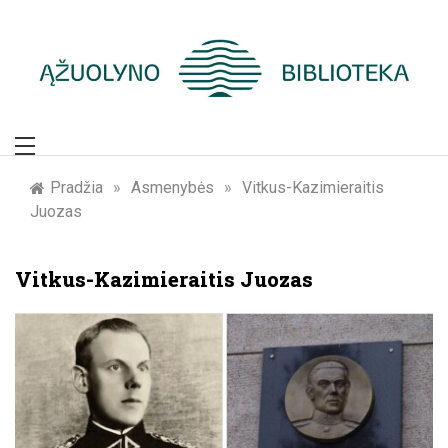
Skip
to
content
Žymūs Kauno
žmonės: atminimo
Pradžia
»
Asmenybės
»
Vitkus-Kazimieraitis
Juozas
įamžinimas
Vitkus-Kazimieraitis Juozas