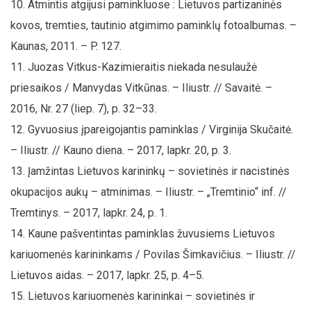
Atmintis atgijusi paminkluose : Lietuvos partizaninės
kovos, tremties, tautinio atgimimo paminklų fotoalbumas. –
Kaunas, 2011. – P. 127.
Juozas Vitkus-Kazimieraitis niekada nesulaužė
priesaikos / Manvydas Vitkūnas. – Iliustr. // Savaitė. –
2016, Nr. 27 (liep. 7), p. 32–33.
Gyvuosius įpareigojantis paminklas / Virginija Skučaitė.
– Iliustr. // Kauno diena. – 2017, lapkr. 20, p. 3.
Įamžintas Lietuvos karininkų – sovietinės ir nacistinės
okupacijos aukų – atminimas. – Iliustr. – „Tremtinio“ inf. //
Tremtinys. – 2017, lapkr. 24, p. 1.
Kaune pašventintas paminklas žuvusiems Lietuvos
kariuomenės karininkams / Povilas Šimkavičius. – Iliustr. //
Lietuvos aidas. – 2017, lapkr. 25, p. 4–5.
Lietuvos kariuomenės karininkai – sovietinės ir