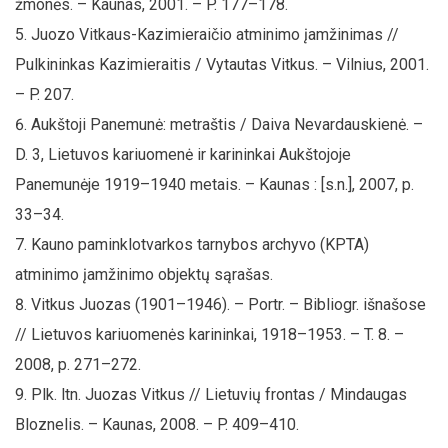
žmonės. – Kaunas, 2001. – P. 177–178.
Juozo Vitkaus-Kazimieraičio atminimo įamžinimas //
Pulkininkas Kazimieraitis / Vytautas Vitkus. – Vilnius, 2001.
– P. 207.
Aukštoji Panemunė: metraštis / Daiva Nevardauskienė. –
D. 3, Lietuvos kariuomenė ir karininkai Aukštojoje
Panemunėje 1919–1940 metais. – Kaunas : [s.n.], 2007, p.
33–34.
Kauno paminklotvarkos tarnybos archyvo (KPTA)
atminimo įamžinimo objektų sąrašas.
Vitkus Juozas (1901–1946). – Portr. – Bibliogr. išnašose
// Lietuvos kariuomenės karininkai, 1918–1953. – T. 8. –
2008, p. 271–272.
Plk. ltn. Juozas Vitkus // Lietuvių frontas / Mindaugas
Bloznelis. – Kaunas, 2008. – P. 409–410.