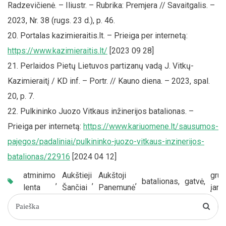
Radzevičienė. – Iliustr. – Rubrika: Premjera // Savaitgalis. –
2023, Nr. 38 (rugs. 23 d.), p. 46.
Portalas kazimieraitis.lt. – Prieiga per internetą:
https://www.kazimieraitis.lt/
[2023 09 28]
Perlaidos Pietų Lietuvos partizanų vadą J. Vitkų-
Kazimieraitį / KD inf. – Portr. // Kauno diena. – 2023, spal.
20, p. 7.
Pulkininko Juozo Vitkaus inžinerijos batalionas. –
Prieiga per internetą:
https://www.kariuomene.lt/sausumos-
pajegos/padaliniai/pulkininko-juozo-vitkaus-inzinerijos-
batalionas/22916
[2024 04 12]
atminimo
Aukštieji
Aukštoji
grup
,
,
,
batalionas
,
gatvė
,
lenta
Šančiai
Panemunė
įam