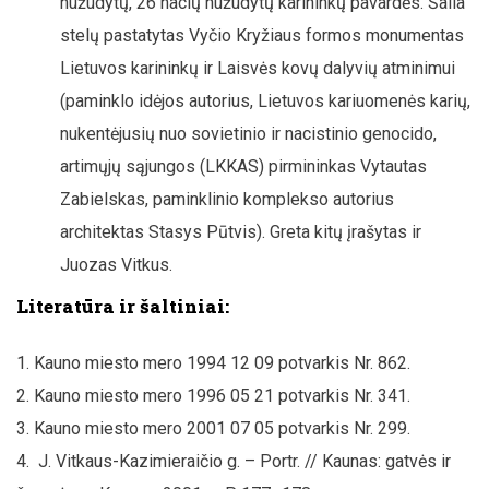
nužudytų, 26 nacių nužudytų karininkų pavardės. Šalia
stelų pastatytas Vyčio Kryžiaus formos monumentas
Lietuvos karininkų ir Laisvės kovų dalyvių atminimui
(paminklo idėjos autorius, Lietuvos kariuomenės karių,
nukentėjusių nuo sovietinio ir nacistinio genocido,
artimųjų sąjungos (LKKAS) pirmininkas Vytautas
Zabielskas, paminklinio komplekso autorius
architektas Stasys Pūtvis). Greta kitų įrašytas ir
Juozas Vitkus.
Literatūra ir šaltiniai:
Kauno miesto mero 1994 12 09 potvarkis Nr. 862.
Kauno miesto mero 1996 05 21 potvarkis Nr. 341.
Kauno miesto mero 2001 07 05 potvarkis Nr. 299.
J. Vitkaus-Kazimieraičio g. – Portr. // Kaunas: gatvės ir