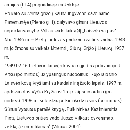
armijos (LLA) pogrindinėje mokykloje.
Po karo su šeima grįžo į Kauną ir gyveno savo name
Panemunėje (Plento g. 1), dalyvavo ginant Lietuvos
nepriklausomybę. Vėliau leido laikraštį „Laisvės varpas“.
Nuo 1946 m. – Pietų Lietuvos partizanų srities vadas. 1948
m. jo žmona su vaikais ištremti į Sibirą. Grįžo į Lietuvą 1957
m.
1949 02 16 Lietuvos laisvės kovos sąjūdis apdovanojo J.
Vitkų (po mirties) už ypatingus nuopelnus 1-ojo laipsnio
Laisvės kovų Kryžiumi su kardais ir ąžuolo lapais. 1997 m.
apdovanotas Vyčio Kryžiaus 1-ojo laipsnio ordinu (po
mirties). 1998 m. suteiktas pulkininko laipsnis (po mirties).
Sūnus Vytautas parašė knygą „Pulkininkas Kazimieraitis:
Pietų Lietuvos srities vado Juozo Vitkaus gyvenimas,
veikla, šeimos likimas“ (Vilnius, 2001).