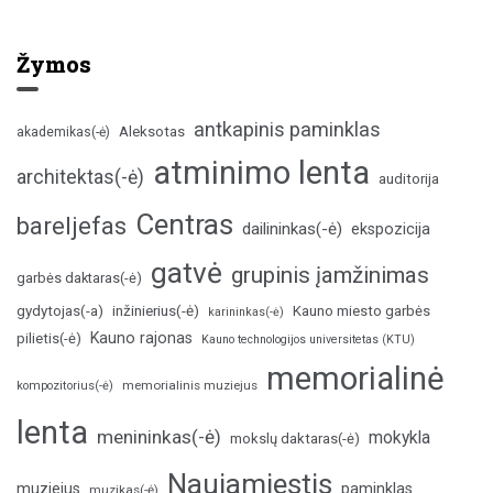
Žymos
antkapinis paminklas
Aleksotas
akademikas(-ė)
atminimo lenta
architektas(-ė)
auditorija
Centras
bareljefas
dailininkas(-ė)
ekspozicija
gatvė
grupinis įamžinimas
garbės daktaras(-ė)
inžinierius(-ė)
gydytojas(-a)
Kauno miesto garbės
karininkas(-ė)
Kauno rajonas
pilietis(-ė)
Kauno technologijos universitetas (KTU)
memorialinė
memorialinis muziejus
kompozitorius(-ė)
lenta
menininkas(-ė)
mokykla
mokslų daktaras(-ė)
Naujamiestis
muziejus
paminklas
muzikas(-ė)