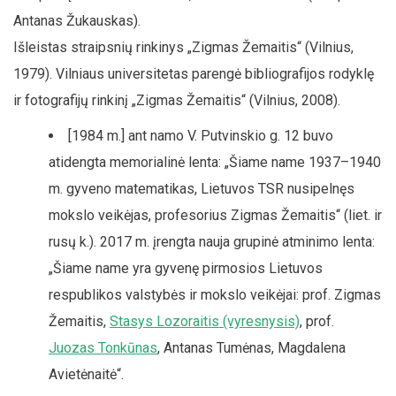
Antanas Žukauskas).
Išleistas straipsnių rinkinys „Zigmas Žemaitis“ (Vilnius,
1979). Vilniaus universitetas parengė bibliografijos rodyklę
ir fotografijų rinkinį „Zigmas Žemaitis“ (Vilnius, 2008).
[1984 m.] ant namo V. Putvinskio g. 12 buvo
atidengta memorialinė lenta: „Šiame name 1937–1940
m. gyveno matematikas, Lietuvos TSR nusipelnęs
mokslo veikėjas, profesorius Zigmas Žemaitis“ (liet. ir
rusų k.). 2017 m. įrengta nauja grupinė atminimo lenta:
„Šiame name yra gyvenę pirmosios Lietuvos
respublikos valstybės ir mokslo veikėjai: prof. Zigmas
Žemaitis,
Stasys Lozoraitis (vyresnysis)
, prof.
Juozas Tonkūnas
, Antanas Tumėnas, Magdalena
Avietėnaitė“.