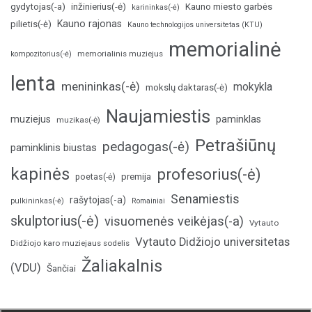
inžinierius(-ė)
gydytojas(-a)
Kauno miesto garbės
karininkas(-ė)
Kauno rajonas
pilietis(-ė)
Kauno technologijos universitetas (KTU)
memorialinė
memorialinis muziejus
kompozitorius(-ė)
lenta
menininkas(-ė)
mokykla
mokslų daktaras(-ė)
Naujamiestis
muziejus
paminklas
muzikas(-ė)
Petrašiūnų
pedagogas(-ė)
paminklinis biustas
kapinės
profesorius(-ė)
poetas(-ė)
premija
Senamiestis
rašytojas(-a)
pulkininkas(-ė)
Romainiai
skulptorius(-ė)
visuomenės veikėjas(-a)
Vytauto
Vytauto Didžiojo universitetas
Didžiojo karo muziejaus sodelis
Žaliakalnis
(VDU)
Šančiai