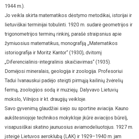
1944 m.).
Jo veikla skirta matematikos dėstymo metodikai, istorijai ir
lietuviškai terminijai tobulinti. 1920 m. sudarė geometrijos ir
trigonometrijos terminų rinkinį, parašė straipsnius apie
žymiuosius matematikus, monografiją „Matematikos
istoriografija ir Moritz Kantor“ (1930), dvitomį
„Diferencialinis-integralinis skaičiavimas“ (1935).
Domėjosi mineralais, geologija ir zoologija. Profesoriui
Tadui Ivanauskui padėjo steigti pirmąją kailinių žvėrelių
fermą, zoologijos sodą ir muziejų. Dalyvavo Lietuvių
mokslo, Vilnijos ir kt. draugijų veikloje.
Savo gyvenimą glaudžiai siejo su sportine aviacija. Kauno
aukštesniojoje technikos mokykloje įkūrė aviacijos būrelį,
visapusiškai skatino jaunuosius aviamodeliuotojus. 1927 m.
įsteigė Lietuvos aeroklubą (LAK) ir 1929–1940 m. jam