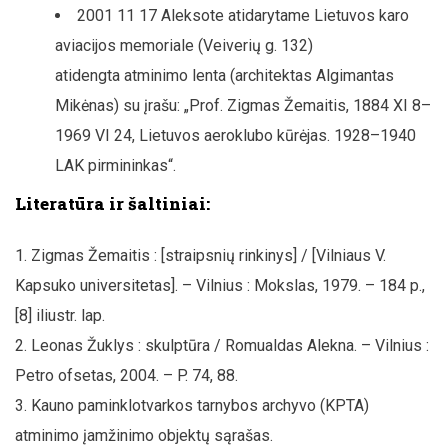
2001 11 17 Aleksote atidarytame Lietuvos karo
aviacijos memoriale (Veiverių g. 132)
atidengta atminimo lenta (architektas Algimantas
Mikėnas) su įrašu: „Prof. Zigmas Žemaitis, 1884 XI 8–
1969 VI 24, Lietuvos aeroklubo kūrėjas. 1928–1940
LAK pirmininkas“.
Literatūra ir šaltiniai:
Zigmas Žemaitis : [straipsnių rinkinys] / [Vilniaus V.
Kapsuko universitetas]. – Vilnius : Mokslas, 1979. – 184 p.,
[8] iliustr. lap.
Leonas Žuklys : skulptūra / Romualdas Alekna. – Vilnius :
Petro ofsetas, 2004. – P. 74, 88.
Kauno paminklotvarkos tarnybos archyvo (KPTA)
atminimo įamžinimo objektų sąrašas.