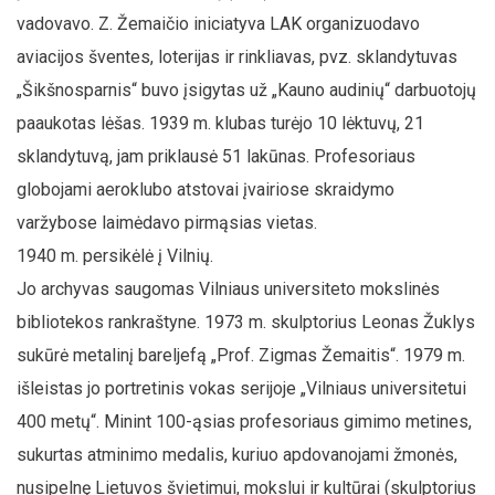
vadovavo. Z. Žemaičio iniciatyva LAK organizuodavo
aviacijos šventes, loterijas ir rinkliavas, pvz. sklandytuvas
„Šikšnosparnis“ buvo įsigytas už „Kauno audinių“ darbuotojų
paaukotas lėšas. 1939 m. klubas turėjo 10 lėktuvų, 21
sklandytuvą, jam priklausė 51 lakūnas. Profesoriaus
globojami aeroklubo atstovai įvairiose skraidymo
varžybose laimėdavo pirmąsias vietas.
1940 m. persikėlė į Vilnių.
Jo archyvas saugomas Vilniaus universiteto mokslinės
bibliotekos rankraštyne. 1973 m. skulptorius Leonas Žuklys
sukūrė metalinį bareljefą „Prof. Zigmas Žemaitis“. 1979 m.
išleistas jo portretinis vokas serijoje „Vilniaus universitetui
400 metų“. Minint 100-ąsias profesoriaus gimimo metines,
sukurtas atminimo medalis, kuriuo apdovanojami žmonės,
nusipelnę Lietuvos švietimui, mokslui ir kultūrai (skulptorius