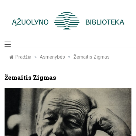
Skip
to
content
Žymūs Kauno
žmonės: atminimo
Pradžia
»
Asmenybės
»
Žemaitis Zigmas
įamžinimas
Žemaitis Zigmas