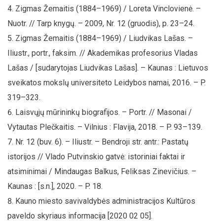
Zigmas Žemaitis (1884–1969) / Loreta Vinclovienė. –
Nuotr. // Tarp knygų. – 2009, Nr. 12 (gruodis), p. 23–24.
Zigmas Žemaitis (1884–1969) / Liudvikas Lašas. –
Iliustr., portr., faksim. // Akademikas profesorius Vladas
Lašas / [sudarytojas Liudvikas Lašas]. – Kaunas : Lietuvos
sveikatos mokslų universiteto Leidybos namai, 2016. – P.
319–323.
Laisvųjų mūrininkų biografijos. – Portr. // Masonai /
Vytautas Plečkaitis. – Vilnius : Flavija, 2018. – P. 93–139.
Nr. 12 (buv. 6). – Iliustr. – Bendroji str. antr.: Pastatų
istorijos // Vlado Putvinskio gatvė: istoriniai faktai ir
atsiminimai / Mindaugas Balkus, Feliksas Zinevičius. –
Kaunas : [s.n.], 2020. – P. 18.
Kauno miesto savivaldybės administracijos Kultūros
paveldo skyriaus informacija [2020 02 05].