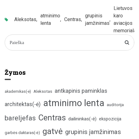
Lietuvos
atminimo
grupinis
karo
Aleksotas
,
,
Centras
,
,
lenta
įamžinimas
aviacijos
memorialas
Žymos
antkapinis paminklas
Aleksotas
akademikas(-ė)
atminimo lenta
architektas(-ė)
auditorija
Centras
bareljefas
dailininkas(-ė)
ekspozicija
gatvė
grupinis įamžinimas
garbės daktaras(-ė)