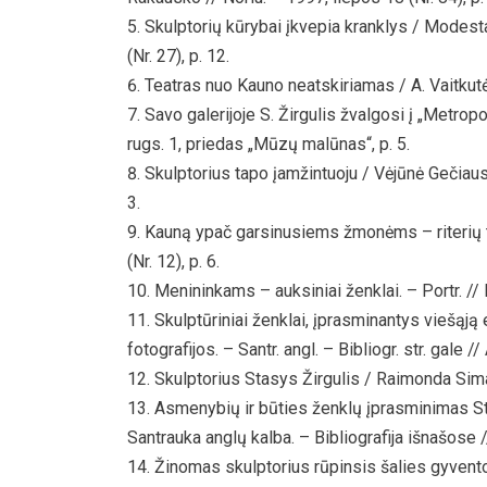
Skulptorių kūrybai įkvepia kranklys / Modestas
(Nr. 27), p. 12.
Teatras nuo Kauno neatskiriamas / A. Vaitkutė /
Savo galerijoje S. Žirgulis žvalgosi į „Metropol
rugs. 1, priedas „Mūzų malūnas“, p. 5.
Skulptorius tapo įamžintuoju / Vėjūnė Gečiauskie
3.
Kauną ypač garsinusiems žmonėms – riterių titu
(Nr. 12), p. 6.
Menininkams – auksiniai ženklai. – Portr. // 
Skulptūriniai ženklai, įprasminantys viešąj
fotografijos. – Santr. angl. – Bibliogr. str. gale 
Skulptorius Stasys Žirgulis / Raimonda Simana
Asmenybių ir būties ženklų įprasminimas Sta
Santrauka anglų kalba. – Bibliografija išnašose 
Žinomas skulptorius rūpinsis šalies gyvento