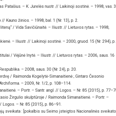
 Patašius. – K. Jurelės nuotr. // Laikinoji sostinė. – 1998, vas. 3
/ Kauno žinios. – 1998, bal. 1 (Nr. 13), p. 2.
iteną“ / Vida Savičiūnaitė. – Iliustr. // Lietuvos rytas. – 1998,
nė. – Iliustr. // Laikinoji sostinė. – 2000, gruod. 15 (Nr. 294), p.
lai / Vėjūnė Inytė. – Iliustr. // Lietuvos rytas. – 2006, saus. 16
Respublika. – 2008, saus. 30 (Nr. 24), p. 20.
ą erdvę / Raimonda Kogelytė-Simanaitienė ; Gintaro Česonio
// Archiforma. – 2009, Nr. 1/2, p. 108–114.
itienė. – Portr. – Santr. angl. // Logos. – Nr. 85 (2015), p. 77–7
sio Žirgulio skulptūroje / Raimonda Simanaitienė. – Portr. –
// Logos. – Nr. 85 (2015), p. 86–91.
jų sveikata : [pokalbis su Seimo įsteigtos Nacionalinės sveikat