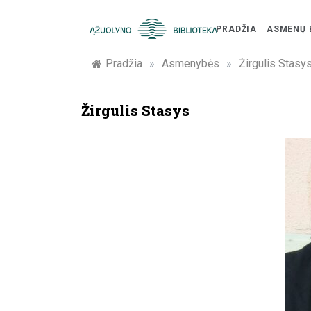
Skip
to
PRADŽIA
ASMENŲ 
content
Žymūs
Pradžia
»
Asmenybės
»
Žirgulis Stasy
Kauno
Žirgulis Stasys
žmonės:
atminimo
įamžinimas