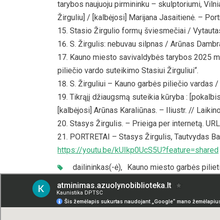
tarybos naujuoju pirmininku – skulptoriumi, Vil
Žirguliu] / [kalbėjosi] Marijana Jasaitienė. – Port
Stasio Žirgulio formų šviesmečiai / Vytautas 
S. Žirgulis: nebuvau silpnas / Arūnas Dambrau
Kauno miesto savivaldybės tarybos 2025 m. 
piliečio vardo suteikimo Stasiui Žirguliui“.
S. Žirguliui – Kauno garbės piliečio vardas / K
Tikrąjį džiaugsmą suteikia kūryba : [pokalbis
[kalbėjosi] Arūnas Karaliūnas. – Iliustr. // Laikino
Stasys Žirgulis. – Prieiga per internetą. UR
PORTRETAI – Stasys Žirgulis, Tautvydas Barš
https://youtu.be/kUIkp0UcS5U?feature=shared
dailininkas(-ė)
,
Kauno miesto garbės pilieti