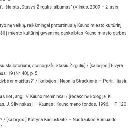
ai“, išleista „Stasys Žirgulis: albumas“ (Vilnius, 2009 – 2-asis
binę veiklą, reikšmingai praturtinusią Kauno miesto kultūrinį
indėlį į miesto kultūrinį gyvenimą paskelbtas Kauno miesto garbės
 skulptoriumi, scenografu Stasiu Žirguliu] / [kalbėjosi] Elvyra
s. 19 (Nr. 40), p. 5.
bė ar maištas?“ / [kalbėjosi] Neonila Strackienė. – Portr., iliustr.
tas liet., angl. // Kauno menininkai / [redakcinė kolegija: K.
mas, J. Šlivinskas]. – Kaunas : Kauno meno fondas, 1996. – P. 120
? / [kalbėjosi] Kotryna Kačiuškaitė. – Nuotraukos Romualdo
3.