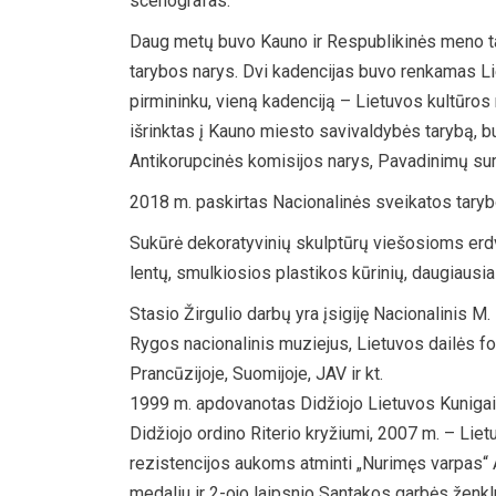
scenografas.
Daug metų buvo Kauno ir Respublikinės meno ta
tarybos narys. Dvi kadencijas buvo renkamas Li
pirmininku, vieną kadenciją – Lietuvos kultūros
išrinktas į Kauno miesto savivaldybės tarybą, b
Antikorupcinės komisijos narys, Pavadinimų su
2018 m. paskirtas Nacionalinės sveikatos taryb
Sukūrė dekoratyvinių skulptūrų viešosioms erdvė
lentų, smulkiosios plastikos kūrinių, daugiausi
Stasio Žirgulio darbų yra įsigiję Nacionalinis M
Rygos nacionalinis muziejus, Lietuvos dailės fo
Prancūzijoje, Suomijoje, JAV ir kt.
1999 m. apdovanotas Didžiojo Lietuvos Kunigai
Didžiojo ordino Riterio kryžiumi, 2007 m. – Lie
rezistencijos aukoms atminti „Nurimęs varpas“ A
medaliu ir 2-ojo laipsnio Santakos garbės ženklu 