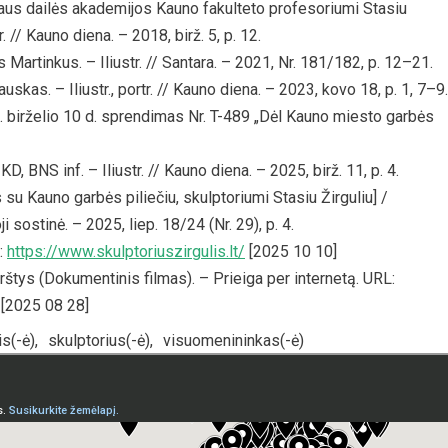
niaus dailės akademijos Kauno fakulteto profesoriumi Stasiu
r. // Kauno diena. – 2018, birž. 5, p. 12.
Martinkus. – Iliustr. // Santara. – 2021, Nr. 181/182, p. 12–21.
skas. – Iliustr., portr. // Kauno diena. – 2023, kovo 18, p. 1, 7–9.
birželio 10 d. sprendimas Nr. T-489 „Dėl Kauno miesto garbės
D, BNS inf. – Iliustr. // Kauno diena. – 2025, birž. 11, p. 4.
 su Kauno garbės piliečiu, skulptoriumi Stasiu Žirguliu] /
ji sostinė. – 2025, liep. 18/24 (Nr. 29), p. 4.
L:
https://www.skulptoriuszirgulis.lt/
[2025 10 10]
tys (Dokumentinis filmas). – Prieiga per internetą. URL:
[2025 08 28]
s(-ė)
,
skulptorius(-ė)
,
visuomenininkas(-ė)