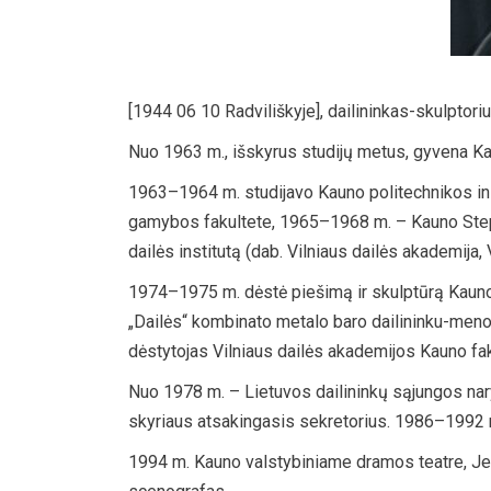
[1944 06 10 Radviliškyje], dailininkas-skulptori
Nuo 1963 m., išskyrus studijų metus, gyvena K
1963–1964 m. studijavo Kauno politechnikos ins
gamybos fakultete, 1965–1968 m. – Kauno Step
dailės institutą (dab. Vilniaus dailės akademija,
1974–1975 m. dėstė piešimą ir skulptūrą Kauno 
„Dailės“ kombinato metalo baro dailininku-meno
dėstytojas Vilniaus dailės akademijos Kauno fak
Nuo 1978 m. – Lietuvos dailininkų sąjungos na
skyriaus atsakingasis sekretorius. 1986–1992 
1994 m. Kauno valstybiniame dramos teatre, Jean