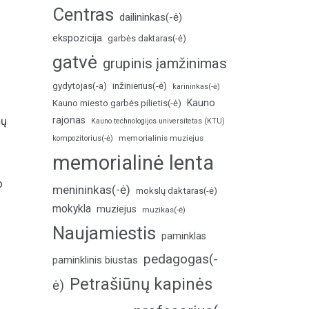
Centras
dailininkas(-ė)
ekspozicija
garbės daktaras(-ė)
gatvė
grupinis įamžinimas
inžinierius(-ė)
gydytojas(-a)
karininkas(-ė)
Kauno
Kauno miesto garbės pilietis(-ė)
nų
rajonas
Kauno technologijos universitetas (KTU)
memorialinis muziejus
kompozitorius(-ė)
memorialinė lenta
o
menininkas(-ė)
mokslų daktaras(-ė)
mokykla
muziejus
muzikas(-ė)
Naujamiestis
paminklas
pedagogas(-
paminklinis biustas
Petrašiūnų kapinės
ė)