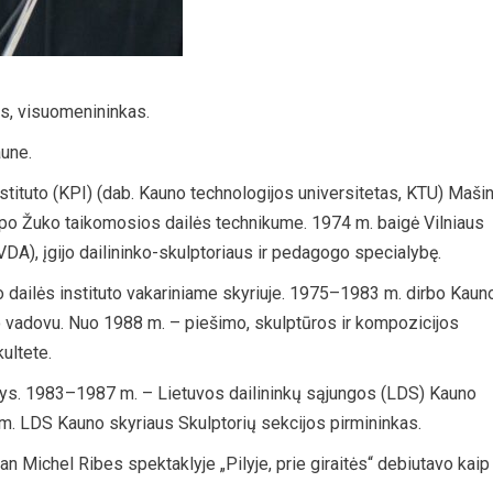
us, visuomenininkas.
aune.
tituto (KPI) (dab. Kauno technologijos universitetas, KTU) Maši
o Žuko taikomosios dailės technikume. 1974 m. baigė Vilniaus
 VDA), įgijo dailininko-skulptoriaus ir pedagogo specialybę.
dailės instituto vakariniame skyriuje. 1975–1983 m. dirbo Kaun
 vadovu. Nuo 1988 m. – piešimo, skulptūros ir kompozicijos
ultete.
rys. 1983–1987 m. – Lietuvos dailininkų sąjungos (LDS) Kauno
m. LDS Kauno skyriaus Skulptorių sekcijos pirmininkas.
 Michel Ribes spektaklyje „Pilyje, prie giraitės“ debiutavo kaip