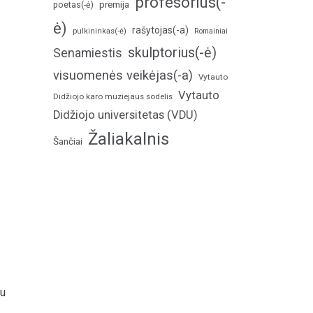
profesorius(-
poetas(-ė)
premija
ė)
rašytojas(-a)
pulkininkas(-ė)
Romainiai
skulptorius(-ė)
Senamiestis
visuomenės veikėjas(-a)
Vytauto
Vytauto
Didžiojo karo muziejaus sodelis
Didžiojo universitetas (VDU)
Žaliakalnis
Šančiai
iu