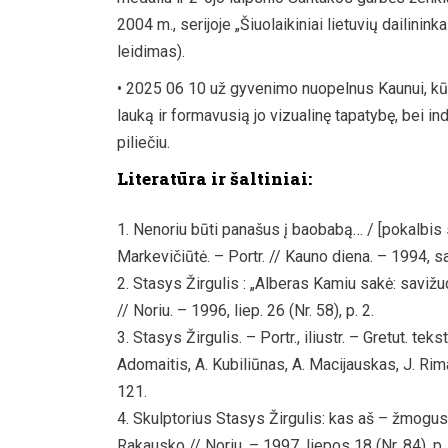
2004 m., serijoje „Šiuolaikiniai lietuvių dailinink
leidimas).
• 2025 06 10 už gyvenimo nuopelnus Kaunui, kūry
lauką ir formavusią jo vizualinę tapatybę, bei 
piliečiu.
Literatūra ir šaltiniai:
Nenoriu būti panašus į baobabą… / [pokalbis su
Markevičiūtė. – Portr. // Kauno diena. – 1994, sau
Stasys Žirgulis : „Alberas Kamiu sakė: savižudy
// Noriu. – 1996, liep. 26 (Nr. 58), p. 2.
Stasys Žirgulis. – Portr., iliustr. – Gretut. teks
Adomaitis, A. Kubiliūnas, A. Macijauskas, J. Ri
121.
Skulptorius Stasys Žirgulis: kas aš – žmogus
Rakausko // Noriu. – 1997, liepos 18 (Nr. 84), p. 