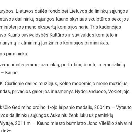
rybos, Lietuvos dailės fondo bei Lietuvos dailininkų sąjungos
etuvos dailininkų sąjungos Kauno skyriaus skulptūros sekcijos
 ministerijos meno ekspertų komisijos nariu. Tris kadencijas
uvo Kauno savivaldybės Kultūros ir savivaldos komiteto ir
manymų ir atminimų įamžinimo komisijos pirmininkas.
os pirmininku.
ms ir interjerams, paminklų, portretinių biustų, memorialinių
a – Kaune.
. K. Čiurlionio dailės muziejus, Kelno moderniojo meno muziejus,
ndas, privačios galerijos ir asmenys Nyderlanduose, Vokietijoje,
kščio Gedimino ordino 1-ojo laipsnio medaliu, 2004 m. – Vytauto
tuvos dailininkų sąjungos Auksiniu ženkliuku už paminklą
lytuje, 2011 m. – Kauno miesto burmistro Jono Vileišio žalvarin
ir kt.