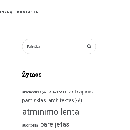
ŽINYNĄ
KONTAKTAI
Žymos
antkapinis
Aleksotas
akademikas(-ė)
paminklas
architektas(-ė)
atminimo lenta
bareljefas
auditorija