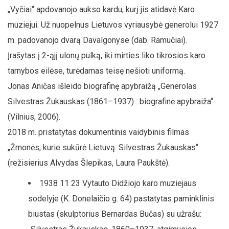
„Vyčiai“ apdovanojo aukso kardu, kurį jis atidavė Karo
muziejui. Už nuopelnus Lietuvos vyriausybė generolui 1927
m. padovanojo dvarą Davalgonyse (dab. Ramučiai).
Įrašytas į 2-ąjį ulonų pulką, iki mirties liko tikrosios karo
tarnybos eilėse, turėdamas teisę nešioti uniformą.
Jonas Aničas išleido biografinę apybraižą „Generolas
Silvestras Žukauskas (1861–1937) : biografinė apybraiža“
(Vilnius, 2006).
2018 m. pristatytas dokumentinis vaidybinis filmas
„Žmonės, kurie sukūrė Lietuvą. Silvestras Žukauskas“
(režisierius Alvydas Šlepikas, Laura Paukštė).
1938 11 23 Vytauto Didžiojo karo muziejaus
sodelyje (K. Donelaičio g. 64) pastatytas paminklinis
biustas (skulptorius Bernardas Bučas) su užrašu: