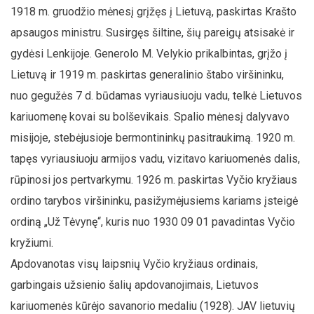
1918 m. gruodžio mėnesį grįžęs į Lietuvą, paskirtas Krašto
apsaugos ministru. Susirgęs šiltine, šių pareigų atsisakė ir
gydėsi Lenkijoje. Generolo M. Velykio prikalbintas, grįžo į
Lietuvą ir 1919 m. paskirtas generalinio štabo viršininku,
nuo gegužės 7 d. būdamas vyriausiuoju vadu, telkė Lietuvos
kariuomenę kovai su bolševikais. Spalio mėnesį dalyvavo
misijoje, stebėjusioje bermontininkų pasitraukimą. 1920 m.
tapęs vyriausiuoju armijos vadu, vizitavo kariuomenės dalis,
rūpinosi jos pertvarkymu. 1926 m. paskirtas Vyčio kryžiaus
ordino tarybos viršininku, pasižymėjusiems kariams įsteigė
ordiną „Už Tėvynę“, kuris nuo 1930 09 01 pavadintas Vyčio
kryžiumi.
Apdovanotas visų laipsnių Vyčio kryžiaus ordinais,
garbingais užsienio šalių apdovanojimais, Lietuvos
kariuomenės kūrėjo savanorio medaliu (1928). JAV lietuvių