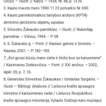
Girčys. – Iliustr. // Karys. – 1938, Nr. 48, p. 1376.
Kauno miesto mero 1990 11 23 potvarkis Nr. 690.
Kauno paminklotvarkos tarnybos archyvo (KPTA)
atminimo įamžinimo objektų sąrašas.
Silvestro Žukausko paminklas. – Iliustr. // Nukentėję
paminklai. – Vilnius, 1994. – P. 58.
S. Žukausko g. – Portr. // Kaunas: gatvės ir žmonės. –
Kaunas, 2001. – P. 182–183.
„Kol gyvas būsiu, mano siela ir širdis bus su kariuomene“
/ Kazimieras Dobkevičius. – Portr. // XXI amžius. – 2002,
lapkr. 20, p. 7, 16.
Generolas Silvestras Žukauskas / Gintautas Surgailis. –
Iliustr. – Bibliogr. išnašose // Lietuvos krašto apsaugos
ministrai ir kariuomenės vadai / Lietuvos Respublikos
krašto apsaugos ministerija, Vytauto Didžiojo karo muziejus.