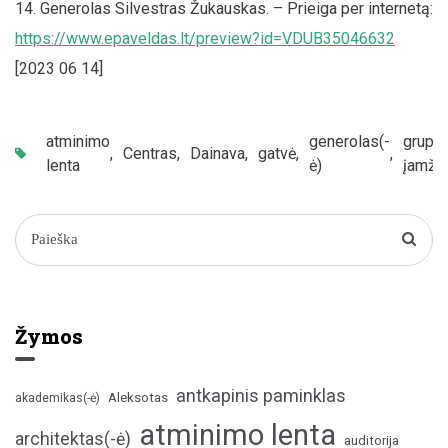
Generolas Silvestras Žukauskas. – Prieiga per internetą:
https://www.epaveldas.lt/preview?id=VDUB35046632
[2023 06 14]
atminimo
generolas(-
grupin
,
Centras
,
Dainava
,
gatvė
,
,
lenta
ė)
įamži
Žymos
antkapinis paminklas
Aleksotas
akademikas(-ė)
atminimo lenta
architektas(-ė)
auditorija