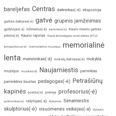
Centras
bareljefas
dailininkas(-ė)
ekspozicija
gatvė
grupinis įamžinimas
garbės daktaras(-ė)
inžinierius(-ė)
gydytojas(-a)
Kauno miesto garbės
karininkas(-ė)
Kauno rajonas
pilietis(-ė)
Kauno technologijos universitetas (KTU)
memorialinė
memorialinis muziejus
kompozitorius(-ė)
lenta
menininkas(-ė)
mokykla
mokslų daktaras(-ė)
Naujamiestis
muziejus
paminklas
muzikas(-ė)
Petrašiūnų
pedagogas(-ė)
paminklinis biustas
kapinės
profesorius(-ė)
poetas(-ė)
premija
Senamiestis
rašytojas(-a)
pulkininkas(-ė)
Romainiai
skulptorius(-ė)
visuomenės veikėjas(-a)
Vytauto