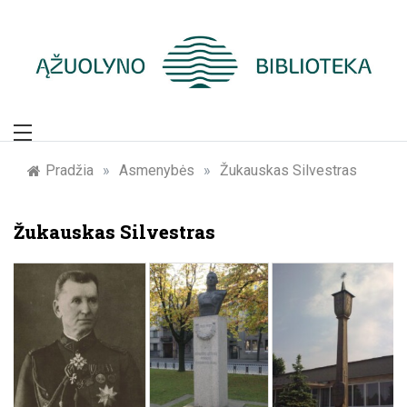
Skip
to
content
Žymūs Kauno
žmonės: atminimo
Pradžia
»
Asmenybės
»
Žukauskas Silvestras
įamžinimas
Žukauskas Silvestras