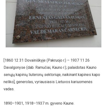
[1860 12 31 Dovainiškyje (Pakruojo r.) – 1937 11 26
Davalgonyse (dab. Ramučiai, Kauno r.); palaidotas Kauno
senųjų kapinių liuteronų sektoriuje, naikinant kapines kapo
neliko], generolas, vyriausiasis Lietuvos kariuomenės
vadas.
1890–1901, 1918–1937 m. gyveno Kaune.