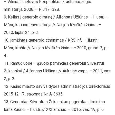
– Vilnius : Lietuvos Respublikos krašto apsaugos
ministerija, 2008. – P. 317–328.
Kelias į generolo gimtinę / Alfonsas Užiūnas. – Iliustr. –
Mūsų kariuomenės istorija // Naujos tėviškės žinios. –
2010, lapkr. 24, p. 3.
Įamžintas generolo atminimas / KRS inf. – Iliustr. –
Mūsų krašte // Naujos tėviškės žinios. – 2010, gruod. 2, p.
4.
Ramučiuose – ąžuolo paminklas generolui Silvestrui
Žukauskui / Alfonsas Užiūnas // Auksinė varpa. – 2011, vas.
2, p. 2.
Kauno miesto savivaldybės administracijos direktoriaus
2015 12 17 įsakymas Nr. A-3635.
Generolas Silvestras Žukauskas pagerbtas atminimo
lenta Kaune. – Iliustr. // XXI amžius. – 2016, vas. 19, p. 6.