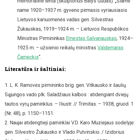
memorialinė lenta (skulptorius Balys Gudas): „Šiame
name 1920–1937 m. gyveno pirmasis vyriausiasis
Lietuvos kariuomenės vadas gen. Silvestras
Žukauskas, 1919–1924 m. – Lietuvos Respublikos
Ministras Pirmininkas
Ernestas Galvanauskas
, 1924–
1925 m. – užsienio reikalų ministras
Valdemaras
Čarneckis
“.
Literatūra ir šaltiniai:
L. K. Ramovės pirmininko brig. gen. Vitkausko ir šaulių
Sąjungos vado plk. Saladžiaus kalbos : atidengiant dviejų
tautos vyrų paminklus. – Iliustr. // Trimitas. – 1938, gruod. 1
(Nr. 48), p. 1150–1151.
Naujai atidengtieji paminklai V.D. Karo Muziejaus sodelyje:
gen. Silvestro Žukausko ir Vlado Putvinskio. / Izidorius