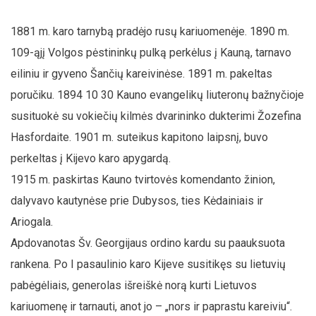
1881 m. karo tarnybą pradėjo rusų kariuomenėje. 1890 m.
109-ąjį Volgos pėstininkų pulką perkėlus į Kauną, tarnavo
eiliniu ir gyveno Šančių kareivinėse. 1891 m. pakeltas
poručiku. 1894 10 30 Kauno evangelikų liuteronų bažnyčioje
susituokė su vokiečių kilmės dvarininko dukterimi Žozefina
Hasfordaite. 1901 m. suteikus kapitono laipsnį, buvo
perkeltas į Kijevo karo apygardą.
1915 m. paskirtas Kauno tvirtovės komendanto žinion,
dalyvavo kautynėse prie Dubysos, ties Kėdainiais ir
Ariogala.
Apdovanotas Šv. Georgijaus ordino kardu su paauksuota
rankena. Po I pasaulinio karo Kijeve susitikęs su lietuvių
pabėgėliais, generolas išreiškė norą kurti Lietuvos
kariuomenę ir tarnauti, anot jo – „nors ir paprastu kareiviu“.