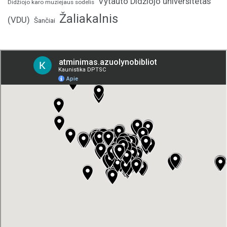
Vytauto Didžiojo universitetas
Didžiojo karo muziejaus sodelis
Žaliakalnis
(VDU)
Šančiai