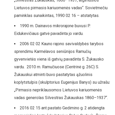
„Silvestras Žukauskas, 1860–1937, atgimusios
Lietuvos pirmasis kariuomenės vadas“. Sovietmečiu
paminklas sunaikintas, 1990 02 16 – atstatytas.
1990 m. Dainavos mikrorajone buvusi P.
Eidukevičiaus gatvė pavadinta jo vardu.
2006 02 02 Kauno rajono savivaldybės tarybos
sprendimu Karmėlavos seniūnijos Ramučių
gyvenvietės viena iš gatvių pavadinta S. Žukausko
vardu. 2010 m. Ramučiuose (Centrinė g. 26C) S.
Žukauskui atminti buvo pastatytas ąžuolinis
koplytstulpis (skulptorius Eugenijus Banys) su užrašu:
„Pirmasis nepriklausomos Lietuvos kariuomenės
vadas generolas Silvestras Žukauskas 1860–1937“.
2016 02 15 ant pastato Gedimino g. 2 atidengta