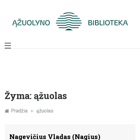
Skip
to
content
Žymūs Kauno
žmonės: atminimo
įamžinimas
Žyma:
ąžuolas
Pradžia
»
ąžuolas
Nagevičius Vladas (Nagius)