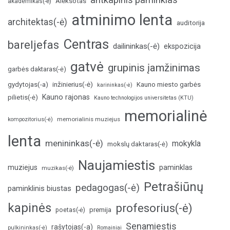
Aleksotas
akademikas(-ė)
atminimo lenta
architektas(-ė)
auditorija
Centras
bareljefas
dailininkas(-ė)
ekspozicija
gatvė
grupinis įamžinimas
garbės daktaras(-ė)
inžinierius(-ė)
gydytojas(-a)
Kauno miesto garbės
karininkas(-ė)
Kauno rajonas
pilietis(-ė)
Kauno technologijos universitetas (KTU)
memorialinė
memorialinis muziejus
kompozitorius(-ė)
lenta
menininkas(-ė)
mokykla
mokslų daktaras(-ė)
Naujamiestis
muziejus
paminklas
muzikas(-ė)
Petrašiūnų
pedagogas(-ė)
paminklinis biustas
kapinės
profesorius(-ė)
poetas(-ė)
premija
Senamiestis
rašytojas(-a)
pulkininkas(-ė)
Romainiai