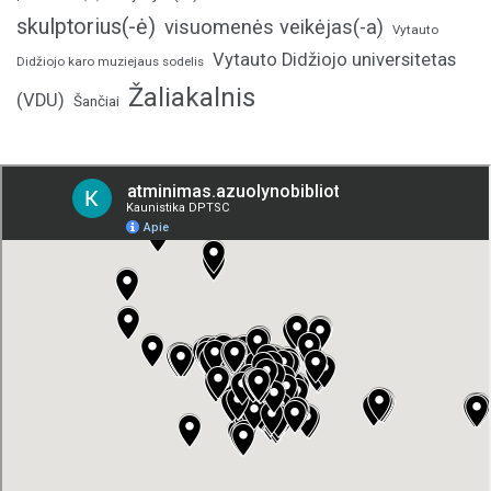
skulptorius(-ė)
visuomenės veikėjas(-a)
Vytauto
Vytauto Didžiojo universitetas
Didžiojo karo muziejaus sodelis
Žaliakalnis
(VDU)
Šančiai