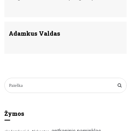
Adamkus Valdas
Žymos
antkapinis paminklas