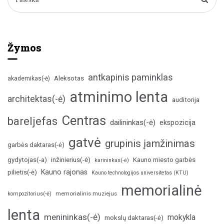
Žymos
antkapinis paminklas
Aleksotas
akademikas(-ė)
atminimo lenta
architektas(-ė)
auditorija
Centras
bareljefas
dailininkas(-ė)
ekspozicija
gatvė
grupinis įamžinimas
garbės daktaras(-ė)
inžinierius(-ė)
gydytojas(-a)
Kauno miesto garbės
karininkas(-ė)
Kauno rajonas
pilietis(-ė)
Kauno technologijos universitetas (KTU)
memorialinė
memorialinis muziejus
kompozitorius(-ė)
lenta
menininkas(-ė)
mokykla
mokslų daktaras(-ė)