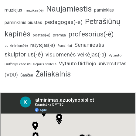
Naujamiestis
muziejus
paminklas
muzikas(-ė)
Petrašiūnų
pedagogas(-ė)
paminklinis biustas
kapinės
profesorius(-ė)
poetas(-ė)
premija
Senamiestis
rašytojas(-a)
pulkininkas(-ė)
Romainiai
skulptorius(-ė)
visuomenės veikėjas(-a)
Vytauto
Vytauto Didžiojo universitetas
Didžiojo karo muziejaus sodelis
Žaliakalnis
(VDU)
Šančiai