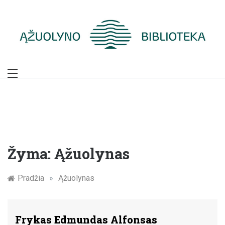
Skip
to
content
Žymūs Kauno
žmonės: atminimo
įamžinimas
Žyma:
Ąžuolynas
Pradžia
»
Ąžuolynas
Frykas Edmundas Alfonsas