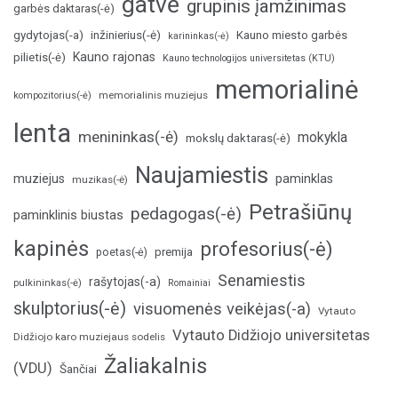
gatvė
grupinis įamžinimas
garbės daktaras(-ė)
inžinierius(-ė)
gydytojas(-a)
Kauno miesto garbės
karininkas(-ė)
Kauno rajonas
pilietis(-ė)
Kauno technologijos universitetas (KTU)
memorialinė
memorialinis muziejus
kompozitorius(-ė)
lenta
menininkas(-ė)
mokykla
mokslų daktaras(-ė)
Naujamiestis
muziejus
paminklas
muzikas(-ė)
Petrašiūnų
pedagogas(-ė)
paminklinis biustas
kapinės
profesorius(-ė)
poetas(-ė)
premija
Senamiestis
rašytojas(-a)
pulkininkas(-ė)
Romainiai
skulptorius(-ė)
visuomenės veikėjas(-a)
Vytauto
Vytauto Didžiojo universitetas
Didžiojo karo muziejaus sodelis
Žaliakalnis
(VDU)
Šančiai