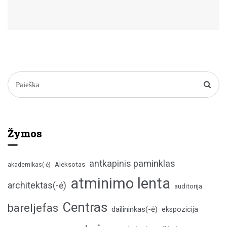
Žymos
antkapinis paminklas
Aleksotas
akademikas(-ė)
atminimo lenta
architektas(-ė)
auditorija
Centras
bareljefas
dailininkas(-ė)
ekspozicija