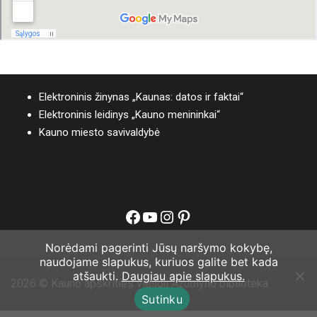
Elektroninis žinynas „Kaunas: datos ir faktai“
Elektroninis leidinys „Kauno menininkai“
Kauno miesto savivaldybė
Facebook
YouTube
Instagram
Pinterest
Norėdami pagerinti Jūsų naršymo kokybę,
naudojame slapukus, kuriuos galite bet kada
atšaukti.
Daugiau apie slapukus.
2026 © Kauno apskrities viešoji Ąžuolyno biblioteka
Sutinku