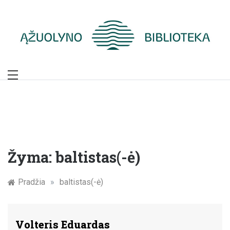
Skip
to
content
Žymūs Kauno
žmonės: atminimo
įamžinimas
Žyma:
baltistas(-ė)
Pradžia
»
baltistas(-ė)
Volteris Eduardas