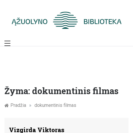
Skip
to
content
Žymūs Kauno
žmonės: atminimo
įamžinimas
Žyma:
dokumentinis filmas
Pradžia
»
dokumentinis filmas
Vizgirda Viktoras