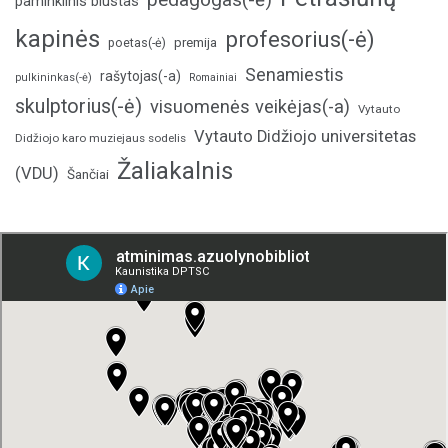
paminklinis biustas
kapinės
profesorius(-ė)
poetas(-ė)
premija
Senamiestis
rašytojas(-a)
pulkininkas(-ė)
Romainiai
skulptorius(-ė)
visuomenės veikėjas(-a)
Vytauto
Vytauto Didžiojo universitetas
Didžiojo karo muziejaus sodelis
Žaliakalnis
(VDU)
Šančiai