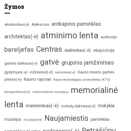
Žymos
antkapinis paminklas
Aleksotas
akademikas(-ė)
atminimo lenta
architektas(-ė)
auditorija
Centras
bareljefas
dailininkas(-ė)
ekspozicija
gatvė
grupinis įamžinimas
garbės daktaras(-ė)
inžinierius(-ė)
gydytojas(-a)
Kauno miesto garbės
karininkas(-ė)
Kauno rajonas
pilietis(-ė)
Kauno technologijos universitetas (KTU)
memorialinė
memorialinis muziejus
kompozitorius(-ė)
lenta
menininkas(-ė)
mokykla
mokslų daktaras(-ė)
Naujamiestis
muziejus
paminklas
muzikas(-ė)
Petrašiūnų
pedagogas(-ė)