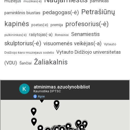
muziejus
paminklas
muzikas(-ė)
Petrašiūnų
pedagogas(-ė)
paminklinis biustas
kapinės
profesorius(-ė)
poetas(-ė)
premija
Senamiestis
rašytojas(-a)
pulkininkas(-ė)
Romainiai
skulptorius(-ė)
visuomenės veikėjas(-a)
Vytauto
Vytauto Didžiojo universitetas
Didžiojo karo muziejaus sodelis
Žaliakalnis
(VDU)
Šančiai