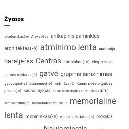
Žymos
antkapinis paminklas
Aleksotas
akademikas(-ė)
atminimo lenta
architektas(-ė)
auditorija
Centras
bareljefas
dailininkas(-ė)
ekspozicija
gatvė
grupinis įamžinimas
garbės daktaras(-ė)
inžinierius(-ė)
gydytojas(-a)
Kauno miesto garbės
karininkas(-ė)
Kauno rajonas
pilietis(-ė)
Kauno technologijos universitetas (KTU)
memorialinė
memorialinis muziejus
kompozitorius(-ė)
lenta
menininkas(-ė)
mokykla
mokslų daktaras(-ė)
Naujamiestis