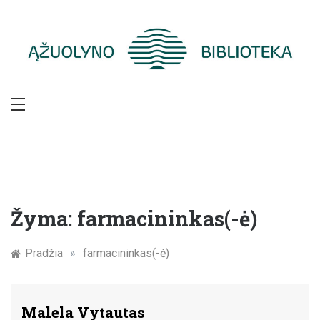
Skip
to
content
Žymūs Kauno
žmonės: atminimo
įamžinimas
Žyma:
farmacininkas(-ė)
Pradžia
»
farmacininkas(-ė)
Malela Vytautas