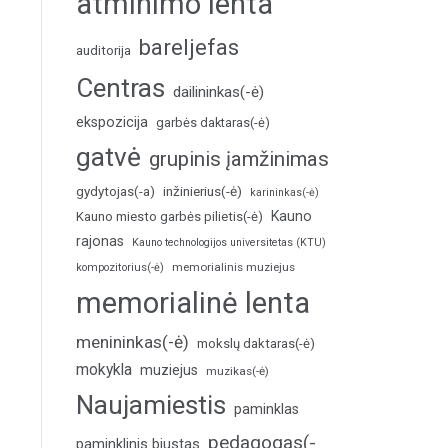
atminimo lenta
bareljefas
auditorija
Centras
dailininkas(-ė)
ekspozicija
garbės daktaras(-ė)
gatvė
grupinis įamžinimas
inžinierius(-ė)
gydytojas(-a)
karininkas(-ė)
Kauno
Kauno miesto garbės pilietis(-ė)
rajonas
Kauno technologijos universitetas (KTU)
memorialinis muziejus
kompozitorius(-ė)
memorialinė lenta
menininkas(-ė)
mokslų daktaras(-ė)
mokykla
muziejus
muzikas(-ė)
Naujamiestis
paminklas
pedagogas(-
paminklinis biustas