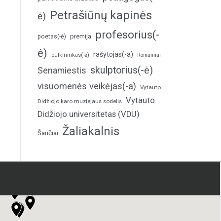
Petrašiūnų kapinės
ė)
profesorius(-
poetas(-ė)
premija
ė)
rašytojas(-a)
pulkininkas(-ė)
Romainiai
skulptorius(-ė)
Senamiestis
visuomenės veikėjas(-a)
Vytauto
Vytauto
Didžiojo karo muziejaus sodelis
Didžiojo universitetas (VDU)
Žaliakalnis
Šančiai