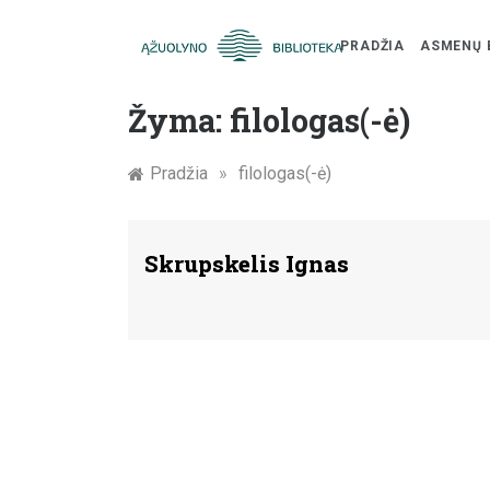
PRADŽIA
ASMENŲ 
Skip
Žymūs
to
Žyma:
filologas(-ė)
content
Kauno
Pradžia
»
filologas(-ė)
žmonės:
atminimo
Skrupskelis Ignas
įamžinimas