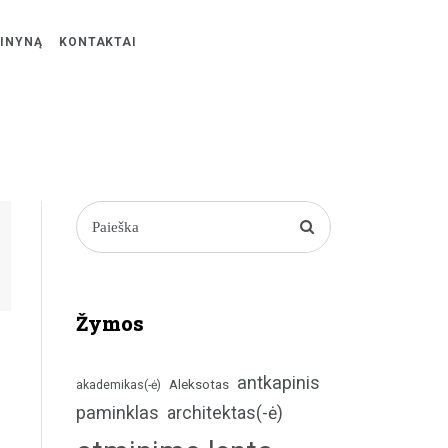
ŽINYNĄ
KONTAKTAI
Žymos
antkapinis
Aleksotas
akademikas(-ė)
paminklas
architektas(-ė)