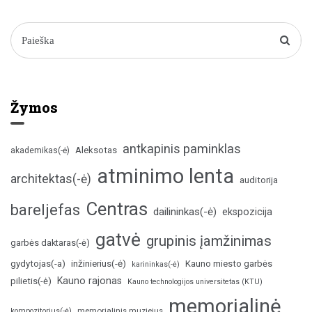
Žymos
antkapinis paminklas
Aleksotas
akademikas(-ė)
atminimo lenta
architektas(-ė)
auditorija
Centras
bareljefas
dailininkas(-ė)
ekspozicija
gatvė
grupinis įamžinimas
garbės daktaras(-ė)
inžinierius(-ė)
gydytojas(-a)
Kauno miesto garbės
karininkas(-ė)
Kauno rajonas
pilietis(-ė)
Kauno technologijos universitetas (KTU)
memorialinė
memorialinis muziejus
kompozitorius(-ė)