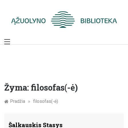
Skip
to
content
Žymūs Kauno
žmonės: atminimo
įamžinimas
Žyma:
filosofas(-ė)
Pradžia
»
filosofas(-ė)
Šalkauskis Stasys