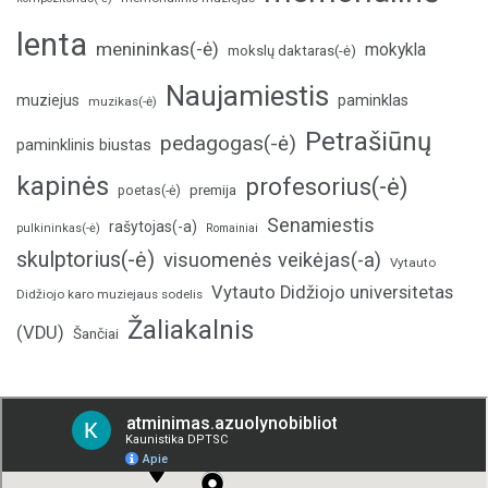
lenta
menininkas(-ė)
mokykla
mokslų daktaras(-ė)
Naujamiestis
muziejus
paminklas
muzikas(-ė)
Petrašiūnų
pedagogas(-ė)
paminklinis biustas
kapinės
profesorius(-ė)
poetas(-ė)
premija
Senamiestis
rašytojas(-a)
pulkininkas(-ė)
Romainiai
skulptorius(-ė)
visuomenės veikėjas(-a)
Vytauto
Vytauto Didžiojo universitetas
Didžiojo karo muziejaus sodelis
Žaliakalnis
(VDU)
Šančiai