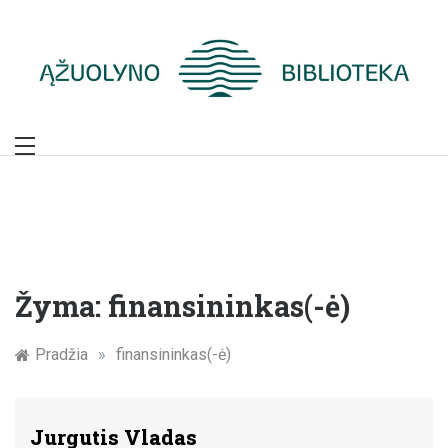
Skip
to
content
Žymūs Kauno
žmonės: atminimo
įamžinimas
Žyma:
finansininkas(-ė)
Pradžia
»
finansininkas(-ė)
Jurgutis Vladas