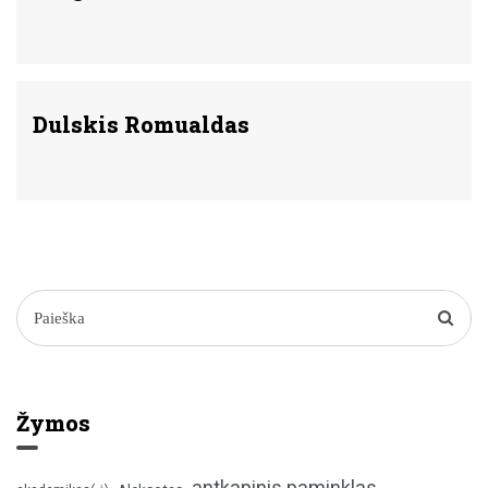
Dulskis Romualdas
Žymos
antkapinis paminklas