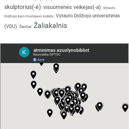
skulptorius(-ė)
visuomenės veikėjas(-a)
Vytauto
Vytauto Didžiojo universitetas
Didžiojo karo muziejaus sodelis
Žaliakalnis
(VDU)
Šančiai