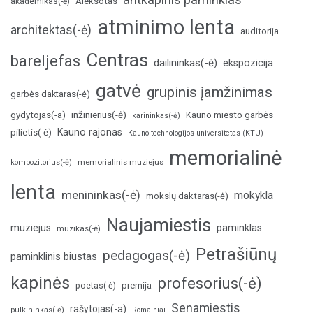
Aleksotas
akademikas(-ė)
atminimo lenta
architektas(-ė)
auditorija
Centras
bareljefas
dailininkas(-ė)
ekspozicija
gatvė
grupinis įamžinimas
garbės daktaras(-ė)
inžinierius(-ė)
gydytojas(-a)
Kauno miesto garbės
karininkas(-ė)
Kauno rajonas
pilietis(-ė)
Kauno technologijos universitetas (KTU)
memorialinė
memorialinis muziejus
kompozitorius(-ė)
lenta
menininkas(-ė)
mokykla
mokslų daktaras(-ė)
Naujamiestis
muziejus
paminklas
muzikas(-ė)
Petrašiūnų
pedagogas(-ė)
paminklinis biustas
kapinės
profesorius(-ė)
poetas(-ė)
premija
Senamiestis
rašytojas(-a)
pulkininkas(-ė)
Romainiai