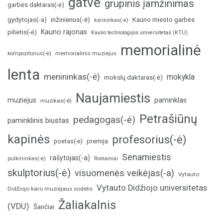
gatvė
grupinis įamžinimas
garbės daktaras(-ė)
inžinierius(-ė)
gydytojas(-a)
Kauno miesto garbės
karininkas(-ė)
Kauno rajonas
pilietis(-ė)
Kauno technologijos universitetas (KTU)
memorialinė
memorialinis muziejus
kompozitorius(-ė)
lenta
menininkas(-ė)
mokykla
mokslų daktaras(-ė)
Naujamiestis
muziejus
paminklas
muzikas(-ė)
Petrašiūnų
pedagogas(-ė)
paminklinis biustas
kapinės
profesorius(-ė)
poetas(-ė)
premija
Senamiestis
rašytojas(-a)
pulkininkas(-ė)
Romainiai
skulptorius(-ė)
visuomenės veikėjas(-a)
Vytauto
Vytauto Didžiojo universitetas
Didžiojo karo muziejaus sodelis
Žaliakalnis
(VDU)
Šančiai