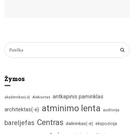
Žymos
antkapinis paminklas
Aleksotas
akademikas(-ė)
atminimo lenta
architektas(-ė)
auditorija
Centras
bareljefas
dailininkas(-ė)
ekspozicija