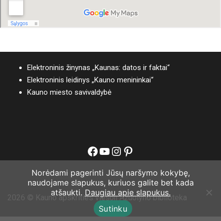
Elektroninis žinynas „Kaunas: datos ir faktai“
Elektroninis leidinys „Kauno menininkai“
Kauno miesto savivaldybė
Facebook
YouTube
Instagram
Pinterest
Norėdami pagerinti Jūsų naršymo kokybę,
naudojame slapukus, kuriuos galite bet kada
atšaukti.
Daugiau apie slapukus.
2026 © Kauno apskrities viešoji Ąžuolyno biblioteka
Sutinku