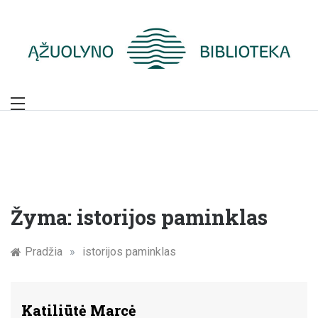
Skip
to
content
Žymūs Kauno
žmonės: atminimo
įamžinimas
Žyma:
istorijos paminklas
Pradžia
»
istorijos paminklas
Katiliūtė Marcė