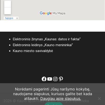
Elektroninis žinynas „Kaunas: datos ir faktai“
Elektroninis leidinys „Kauno menininkai“
Kauno miesto savivaldybė
Facebook
YouTube
Instagram
Pinterest
Norėdami pagerinti Jūsų naršymo kokybę,
naudojame slapukus, kuriuos galite bet kada
atšaukti.
Daugiau apie slapukus.
2026 © Kauno apskrities viešoji Ąžuolyno biblioteka