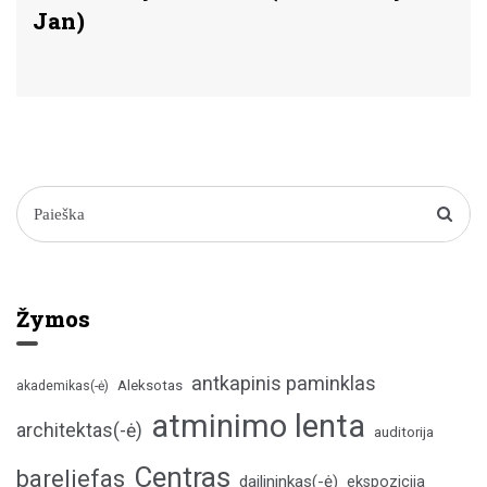
Jan)
Žymos
antkapinis paminklas
Aleksotas
akademikas(-ė)
atminimo lenta
architektas(-ė)
auditorija
Centras
bareljefas
dailininkas(-ė)
ekspozicija