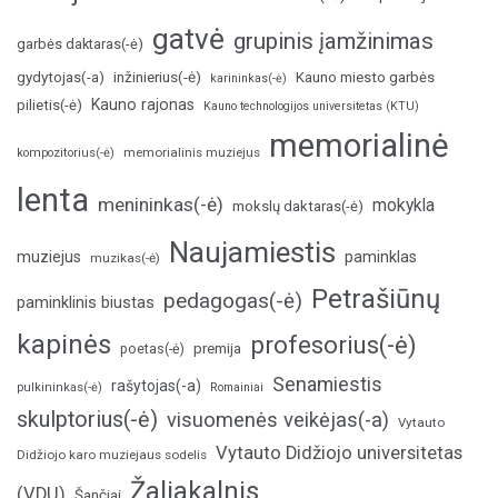
gatvė
grupinis įamžinimas
garbės daktaras(-ė)
inžinierius(-ė)
gydytojas(-a)
Kauno miesto garbės
karininkas(-ė)
Kauno rajonas
pilietis(-ė)
Kauno technologijos universitetas (KTU)
memorialinė
memorialinis muziejus
kompozitorius(-ė)
lenta
menininkas(-ė)
mokykla
mokslų daktaras(-ė)
Naujamiestis
muziejus
paminklas
muzikas(-ė)
Petrašiūnų
pedagogas(-ė)
paminklinis biustas
kapinės
profesorius(-ė)
poetas(-ė)
premija
Senamiestis
rašytojas(-a)
pulkininkas(-ė)
Romainiai
skulptorius(-ė)
visuomenės veikėjas(-a)
Vytauto
Vytauto Didžiojo universitetas
Didžiojo karo muziejaus sodelis
Žaliakalnis
(VDU)
Šančiai