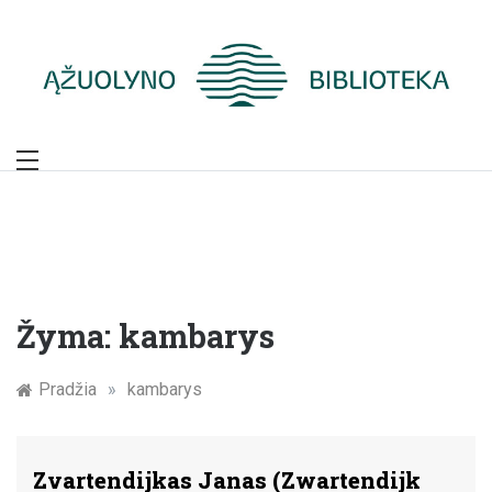
Skip
to
content
Žymūs Kauno
žmonės: atminimo
įamžinimas
Žyma:
kambarys
Pradžia
»
kambarys
Zvartendijkas Janas (Zwartendijk