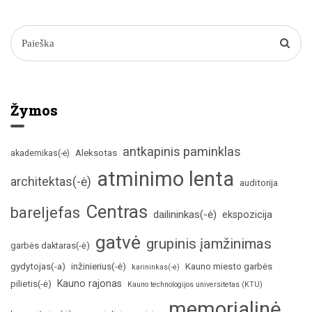
Žymos
antkapinis paminklas
Aleksotas
akademikas(-ė)
atminimo lenta
architektas(-ė)
auditorija
Centras
bareljefas
dailininkas(-ė)
ekspozicija
gatvė
grupinis įamžinimas
garbės daktaras(-ė)
inžinierius(-ė)
gydytojas(-a)
Kauno miesto garbės
karininkas(-ė)
Kauno rajonas
pilietis(-ė)
Kauno technologijos universitetas (KTU)
memorialinė