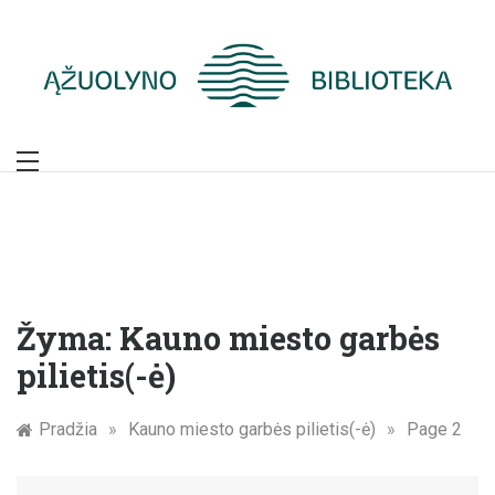
Skip
to
content
Žymūs Kauno
žmonės: atminimo
įamžinimas
Žyma:
Kauno miesto garbės
pilietis(-ė)
Pradžia
»
Kauno miesto garbės pilietis(-ė)
»
Page 2