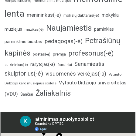
memorialinis muziejus
kompozitorius(-ė)
lenta
menininkas(-ė)
mokykla
mokslų daktaras(-ė)
Naujamiestis
muziejus
paminklas
muzikas(-ė)
Petrašiūnų
pedagogas(-ė)
paminklinis biustas
kapinės
profesorius(-ė)
poetas(-ė)
premija
Senamiestis
rašytojas(-a)
pulkininkas(-ė)
Romainiai
skulptorius(-ė)
visuomenės veikėjas(-a)
Vytauto
Vytauto Didžiojo universitetas
Didžiojo karo muziejaus sodelis
Žaliakalnis
(VDU)
Šančiai